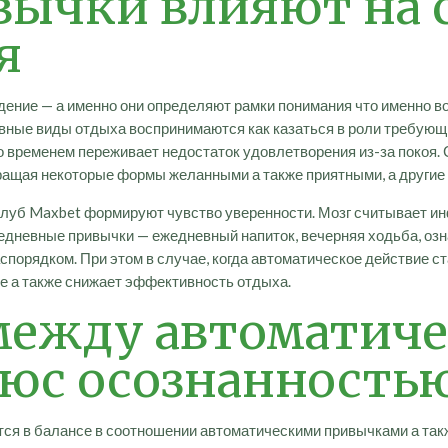
ивычки влияют на 
я
дение — а именно они определяют рамки понимания что именно в
вные виды отдыха воспринимаются как казаться в роли требующие
со временем переживает недостаток удовлетворения из-за покоя
ащая некоторые формы желанными а также приятными, а другие
клуб Maxbet формируют чувство уверенности. Мозг считывает и
жедневные привычки — ежедневный напиток, вечерняя ходьба, оз
спорядком. При этом в случае, когда автоматическое действие с
ие а также снижает эффективность отдыха.
между автоматич
юс осознанность
ся в балансе в соотношении автоматическими привычками а так