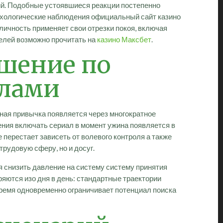
ий. Подобные устоявшиеся реакции постепенно
ихологические наблюдения официальный сайт казино
личность применяет свои отрезки покоя, включая
елей возможно прочитать на
казино Максбет
.
шение по
елами
нная привычка появляется через многократное
ения включать сериал в момент ужина появляется в
перестает зависеть от волевого контроля а также
рудовую сферу, но и досуг.
я снизить давление на систему систему принятия
яются изо дня в день: стандартные траектории
 время одновременно ограничивает потенциал поиска