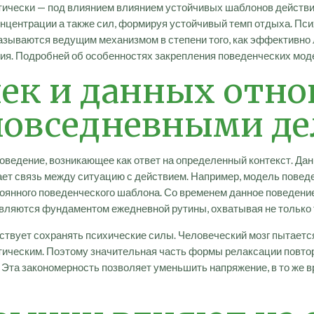
атически — под влиянием влиянием устойчивых шаблонов действ
онцентрации а также сил, формируя устойчивый темп отдыха. Пс
азываются ведущим механизмом в степени того, как эффективно 
тия. Подробней об особенностях закрепления поведенческих мод
ек и данных отно
повседневными д
оведение, возникающее как ответ на определенный контекст. Да
ает связь между ситуацию с действием. Например, модель повед
янного поведенческого шаблона. Со временем данное поведение 
вляются фундаментом ежедневной рутины, охватывая не только т
ствует сохранять психические силы. Человеческий мозг пытаетс
ическим. Поэтому значительная часть формы релаксации повтор
м. Эта закономерность позволяет уменьшить напряжение, в то же