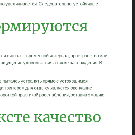
етно увеличивается. Следовательно, устойчивые
ормируются
тся сигнал — временной интервал, пространство или
, ощущение удовольствия а также наслаждения. В
е пытаясь устранять прямо с устоявшимся
да триггером для отдыху является окончание
 короткой практикой расслабления, оставив эмоцию
ксте качество