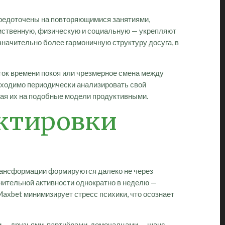
осредоточены на повторяющимися занятиями,
мственную, физическую и социальную — укрепляют
значительно более гармоничную структуру досуга, в
ток времени покоя или чрезмерное смена между
бходимо периодически анализировать свой
вая их на подобные модели продуктивными.
ектировки
трансформации формируются далеко не через
нительной активности однократно в неделю —
axbet минимизирует стресс психики, что осознает
и — друзьями, партнёрами, домочадцами — шанс