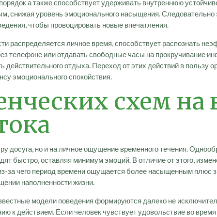
спорядок а также способствует удерживать внутреннюю устойчив
м, снижая уровень эмоционального насыщения. Следовательно э
едения, чтобы провоцировать новые впечатления.
сти распределяется личное время, способствует распознать неэ
ез телефоне или отдавать свободные часы на прокручивание и
ь действительного отдыха. Переход от этих действий в пользу 
нсу эмоционального спокойствия.
енческих схем на
тока
уру досуга, но и на личное ощущение временного течения. Одно
ят быстро, оставляя минимум эмоций. В отличие от этого, изме
из-за чего период времени ощущается более насыщенным плюс 
щении наполненности жизни.
звестные модели поведения формируются далеко не исключительн
 к действием. Если человек чувствует удовольствие во время 