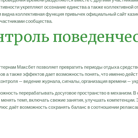
ктивности укрепляют осознание единства а также коллективной о
 видна коллективная функция привычек официальный сайт казин
участниками сообщества.
нтроль поведенч
тернам Максбет позволяет превратить периоды отдыха средств
в а также эффектов дает возможность понять, что именно действ
онтроля — ведение журнала, сигналы, организация времени — ук
жность перерабатывать досуговое пространство в механизм. В 
е менять темп, включать свежие занятия, улучшать компетенции.
люс даёт возможность сохранять баланс в соотношении релакса