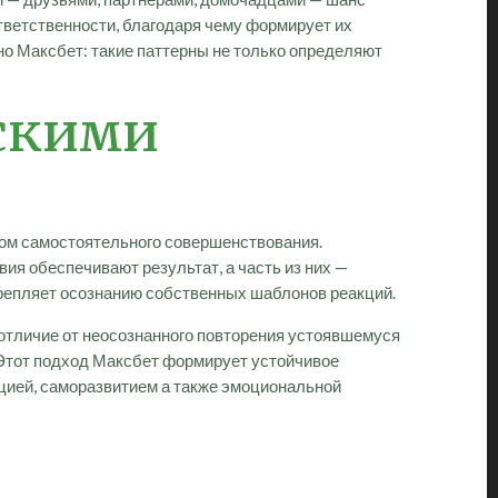
тветственности, благодаря чему формирует их
о Максбет: такие паттерны не только определяют
ескими
ом самостоятельного совершенствования.
ия обеспечивают результат, а часть из них —
репляет осознанию собственных шаблонов реакций.
отличие от неосознанного повторения устоявшемуся
 Этот подход Максбет формирует устойчивое
цией, саморазвитием а также эмоциональной