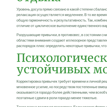
Уровень досуга прямо связано в какой степени сбала
релаксация осуществляется медленнее. В то же врем
общую гармоничность и результативность. Так, комбин
отличие от циклическое выполнение единственного ва
Разрушающие привычки, в противовес, в состоянии сн
областями внимания создают иллюзорное представлен
распорядок плюс определять некоторые привычки, что
Психологическ
устойчивых мо
Корректировка привычек требует времени и личной ре
мгновенное усилие, но посредством постепенные вме
оказываются гораздо более действенными, чем всеобъ
поэтапные сдвиги в роли гораздо менее тяжелые.
Также важна взаимная поддержка. Если свежие формы