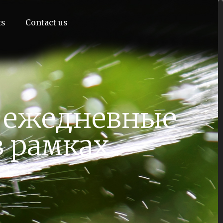
ts
Contact us
х ежедневные
 рамках