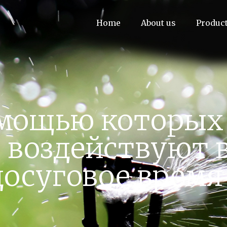
Home
About us
Produc
омощью которы
воздействуют в
досуговое время