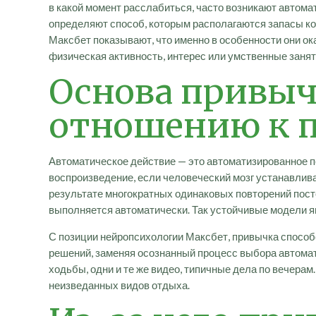
в какой момент расслабиться, часто возникают автом
определяют способ, которым располагаются запасы к
Максбет показывают, что именно в особенности они ок
физическая активность, интерес или умственные заня
Основа привыч
отношению к 
Автоматическое действие — это автоматизированное п
воспроизведение, если человеческий мозг устанавлив
результате многократных одинаковых повторений посто
выполняется автоматически. Так устойчивые модели я
С позиции нейропсихологии Максбет, привычка способ
решений, заменяя осознанный процесс выбора автомат
ходьбы, одни и те же видео, типичные дела по вечера
неизведанных видов отдыха.