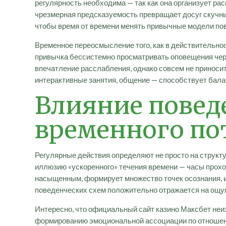
регулярность необходима — так как она организует ра
чрезмерная предсказуемость превращает досуг скучны
чтобы время от времени менять привычные модели пов
Временное переосмысление того, как в действительно
привычка бессистемно просматривать оповещения чер
впечатление расслабления, однако совсем не приносит
интерактивные занятия, общение — способствует бала
Влияние повед
временного по
Регулярные действия определяют не просто на структ
иллюзию «ускоренного» течения времени — часы проход
насыщенным, формирует множество точек осознания, 
поведенческих схем положительно отражается на ощу
Интересно, что официальный сайт казино Максбет неи
формированию эмоциональной ассоциации по отношению