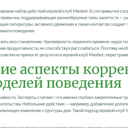
нсирован набор действий игровой клуб Maxbet. Если привычки с
я привычки, поддерживающие разнообразные типы занятости — у
ация литературы, активного движения а также контактов создает 
рианта поведения.
изить восстановление. Чрезмерность экранного времени, недоста
ие продуктивности, не способствуя расслабиться. Поэтому нео
 совсем не приносят результата игровой клуб Maxbet, перестраи
ие аспекты корр
делей поведения
шимости. Эксперты считают, что именно глубоко закрепленные 
шательства. Небольшие действия — например, добавление допол
емлющее изменение структуры дня. Такой подход игровой клуб M
 проведения времени разделяются вместе с другими участникам