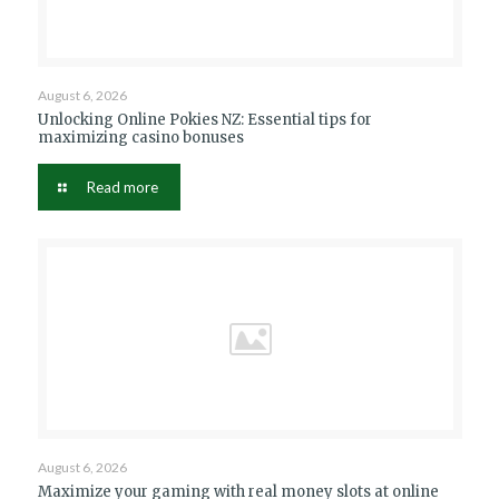
August 6, 2026
Unlocking Online Pokies NZ: Essential tips for
maximizing casino bonuses
Read more
August 6, 2026
Maximize your gaming with real money slots at online