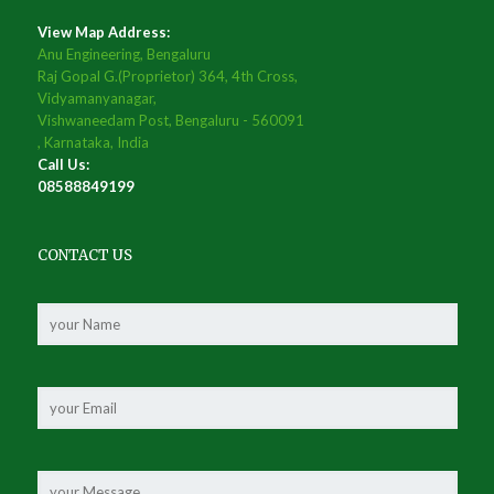
View Map Address:
Anu Engineering, Bengaluru
Raj Gopal G.(Proprietor) 364, 4th Cross,
Vidyamanyanagar,
Vishwaneedam Post, Bengaluru - 560091
, Karnataka, India
Call Us:
08588849199
CONTACT US