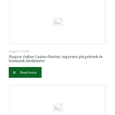
August 7, 2026
Magyar Online Casino élmény: ingyenes pörgetések és
bónuszok áttekintése
Read more