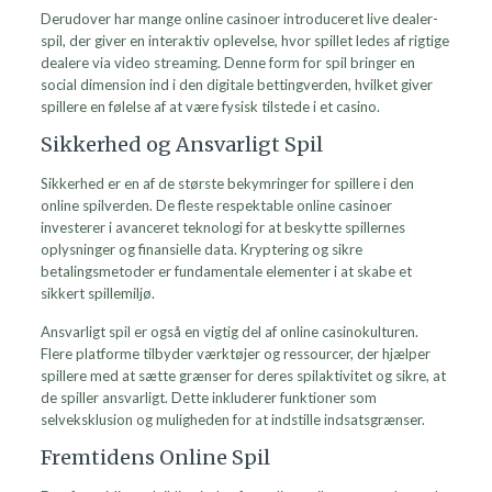
Derudover har mange online casinoer introduceret live dealer-
spil, der giver en interaktiv oplevelse, hvor spillet ledes af rigtige
dealere via video streaming. Denne form for spil bringer en
social dimension ind i den digitale bettingverden, hvilket giver
spillere en følelse af at være fysisk tilstede i et casino.
Sikkerhed og Ansvarligt Spil
Sikkerhed er en af de største bekymringer for spillere i den
online spilverden. De fleste respektable online casinoer
investerer i avanceret teknologi for at beskytte spillernes
oplysninger og finansielle data. Kryptering og sikre
betalingsmetoder er fundamentale elementer i at skabe et
sikkert spillemiljø.
Ansvarligt spil er også en vigtig del af online casinokulturen.
Flere platforme tilbyder værktøjer og ressourcer, der hjælper
spillere med at sætte grænser for deres spilaktivitet og sikre, at
de spiller ansvarligt. Dette inkluderer funktioner som
selveksklusion og muligheden for at indstille indsatsgrænser.
Fremtidens Online Spil