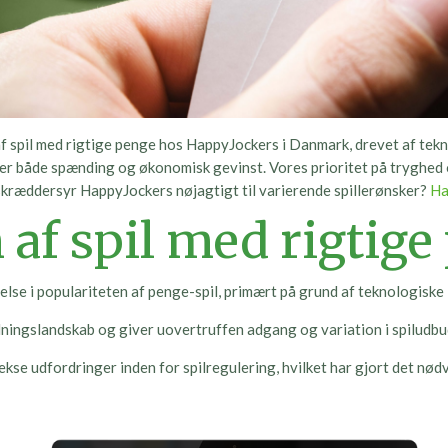
af spil med rigtige penge hos HappyJockers i Danmark, drevet af tekn
er både spænding og økonomisk gevinst. Vores prioritet på tryghed o
 skræddersyr HappyJockers nøjagtigt til varierende spillerønsker?
Ha
af spil med rigtige
øgelse i populariteten af penge-spil, primært på grund af teknologi
ingslandskab og giver uovertruffen adgang og variation i spiludbu
e udfordringer inden for spilregulering, hvilket har gjort det nødve