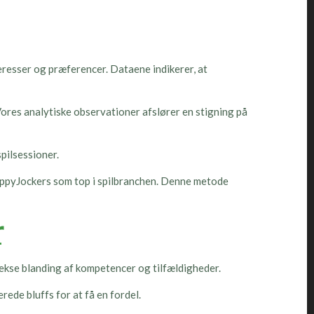
teresser og præferencer. Dataene indikerer, at
res analytiske observationer afslører en stigning på
pilsessioner.
appyJockers som top i spilbranchen. Denne metode
r
ekse blanding af kompetencer og tilfældigheder.
ede bluffs for at få en fordel.