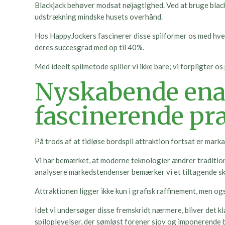
Blackjack behøver modsat nøjagtighed. Ved at bruge blac
udstrækning mindske husets overhånd.
Hos HappyJockers fascinerer disse spilformer os med hver 
deres succesgrad med op til 40%.
Med ideelt spilmetode spiller vi ikke bare; vi forpligter os
Nyskabende ena
fascinerende p
På trods af at tidløse bordspil attraktion fortsat er ma
Vi har bemærket, at moderne teknologier ændrer traditione
analysere markedstendenser bemærker vi et tiltagende skif
Attraktionen ligger ikke kun i grafisk raffinement, men o
Idet vi undersøger disse fremskridt nærmere, bliver det kla
spiloplevelser, der sømløst forener sjov og imponerende 