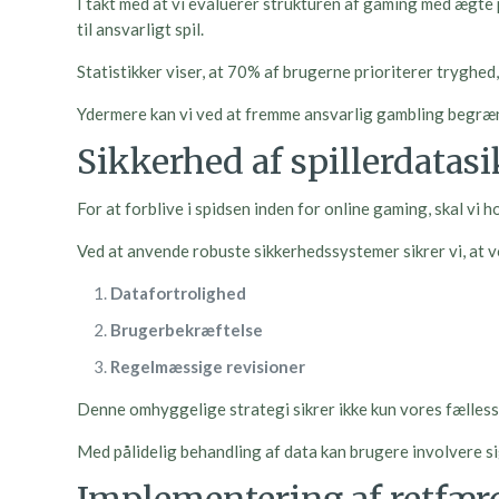
I takt med at vi evaluerer strukturen af gaming med ægte 
til ansvarligt spil.
Statistikker viser, at 70% af brugerne prioriterer tryghe
Ydermere kan vi ved at fremme ansvarlig gambling begræns
Sikkerhed af spillerdatas
For at forblive i spidsen inden for online gaming, skal vi
Ved at anvende robuste sikkerhedssystemer sikrer vi, at v
Datafortrolighed
Brugerbekræftelse
Regelmæssige revisioner
Denne omhyggelige strategi sikrer ikke kun vores fællesska
Med pålidelig behandling af data kan brugere involvere si
Implementering af retfærd