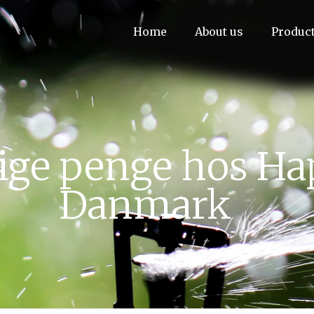
Home
About us
Produc
tige penge hos Ha
Danmark