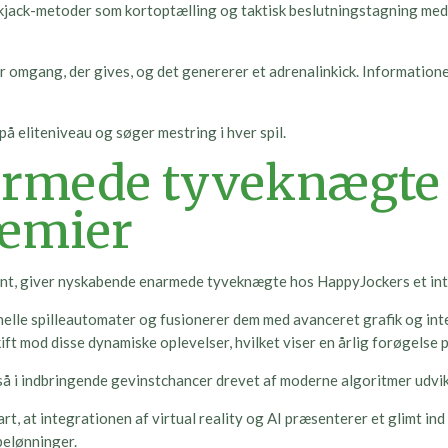
kjack-metoder som kortoptælling og taktisk beslutningstagning med 
omgang, der gives, og det genererer et adrenalinkick. Informationer 
 på eliteniveau og søger mestring i hver spil.
rmede tyveknægte
ræmier
rkant, giver nyskabende enarmede tyveknægte hos HappyJockers et int
lle spilleautomater og fusionerer dem med avanceret grafik og inter
t mod disse dynamiske oplevelser, hvilket viser en årlig forøgelse 
gså i indbringende gevinstchancer drevet af moderne algoritmer udvik
rt, at integrationen af virtual reality og AI præsenterer et glimt ind 
belønninger.