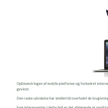
Opblomstringen af mobile platforme og forbedret internet
gevinst.
Den raske udvidelse har imidlertid overhalet de lovgivnin
Som interessenter i dette felt er det afgørende at opnå b