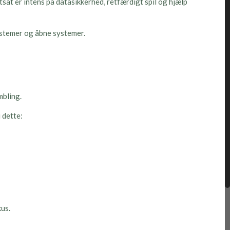
sat er intens på datasikkerhed, retfærdigt spil og hjælp
systemer og åbne systemer.
mbling.
 dette:
kus.