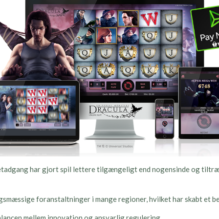
adgang har gjort spil lettere tilgængeligt end nogensinde og tiltræ
gsmæssige foranstaltninger i mange regioner, hvilket har skabt et be
alancen mellem innovation og ansvarlig regulering.