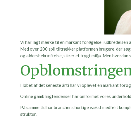
Vi har lagt mærke til en markant forøgelse i udbredelsen 
Med over 200 spil tiltrækker platformen brugere, der søg
og aldersbekræftelse, sikrer et trygt miljø. Men hvordan
Opblomstringen 
I løbet af det seneste årti har vi oplevet en markant for
Online gamblingtendenser har omformet vores underholdn
På samme tid har branchens hurtige vækst medført kompleks
struktur.