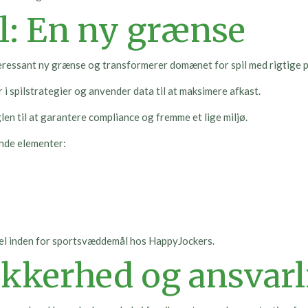
: En ny grænse
essant ny grænse og transformerer domænet for spil med rigtige p
i spilstrategier og anvender data til at maksimere afkast.
len til at garantere compliance og fremme et lige miljø.
nde elementer:
itel inden for sportsvæddemål hos HappyJockers.
sikkerhed og ansvarli