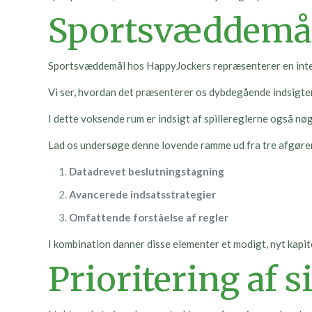
Sportsvæddemål
Sportsvæddemål hos HappyJockers repræsenterer en inter
Vi ser, hvordan det præsenterer os dybdegående indsigter 
I dette voksende rum er indsigt af spillereglerne også nøg
Lad os undersøge denne lovende ramme ud fra tre afgøre
Datadrevet beslutningstagning
Avancerede indsatsstrategier
Omfattende forståelse af regler
I kombination danner disse elementer et modigt, nyt kap
Prioritering af 