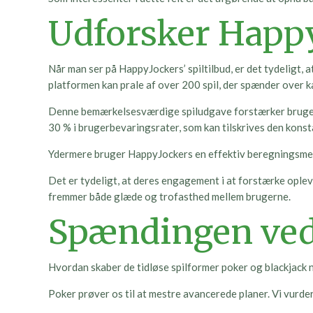
Udforsker Happy
Når man ser på HappyJockers’ spiltilbud, er det tydeligt, 
platformen kan prale af over 200 spil, der spænder over k
Denne bemærkelsesværdige spiludgave forstærker brugerop
30 % i brugerbevaringsrater, som kan tilskrives den konst
Ydermere bruger HappyJockers en effektiv beregningsmetod
Det er tydeligt, at deres engagement i at forstærke opl
fremmer både glæde og trofasthed mellem brugerne.
Spændingen ved
Hvordan skaber de tidløse spilformer poker og blackjack 
Poker prøver os til at mestre avancerede planer. Vi vurde