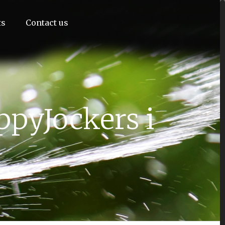
ts
Contact us
ppyJockers i