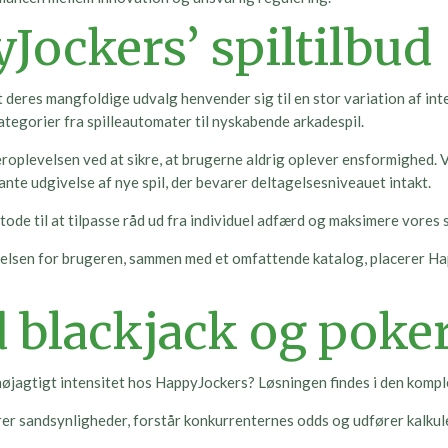
Jockers’ spiltilbud
at deres mangfoldige udvalg henvender sig til en stor variation af in
ategorier fra spilleautomater til nyskabende arkadespil.
levelsen ved at sikre, at brugerne aldrig oplever ensformighed. Vo
ante udgivelse af nye spil, der bevarer deltagelsesniveauet intakt.
e til at tilpasse råd ud fra individuel adfærd og maksimere vores s
evelsen for brugeren, sammen med et omfattende katalog, placerer H
 blackjack og poke
nøjagtigt intensitet hos HappyJockers? Løsningen findes i den kompl
rer sandsynligheder, forstår konkurrenternes odds og udfører kalkuler