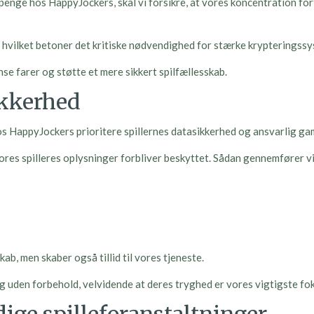
penge hos HappyJockers, skal vi forsikre, at vores koncentration fort
d, hvilket betoner det kritiske nødvendighed for stærke krypterings
e farer og støtte et mere sikkert spilfællesskab.
ikkerhed
 hos HappyJockers prioritere spillernes datasikkerhed og ansvarlig ga
ores spilleres oplysninger forbliver beskyttet. Sådan gennemfører vi
b, men skaber også tillid til vores tjeneste.
g uden forbehold, velvidende at deres tryghed er vores vigtigste fo
ige spilleforanstaltninger