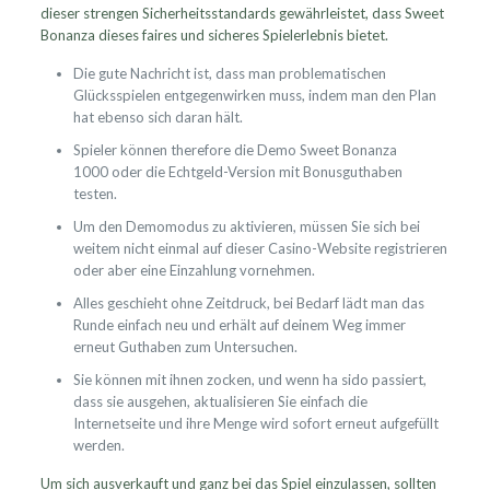
dieser strengen Sicherheitsstandards gewährleistet, dass Sweet
Bonanza dieses faires und sicheres Spielerlebnis bietet.
Die gute Nachricht ist, dass man problematischen
Glücksspielen entgegenwirken muss, indem man den Plan
hat ebenso sich daran hält.
Spieler können therefore die Demo Sweet Bonanza
1000 oder die Echtgeld-Version mit Bonusguthaben
testen.
Um den Demomodus zu aktivieren, müssen Sie sich bei
weitem nicht einmal auf dieser Casino-Website registrieren
oder aber eine Einzahlung vornehmen.
Alles geschieht ohne Zeitdruck, bei Bedarf lädt man das
Runde einfach neu und erhält auf deinem Weg immer
erneut Guthaben zum Untersuchen.
Sie können mit ihnen zocken, und wenn ha sido passiert,
dass sie ausgehen, aktualisieren Sie einfach die
Internetseite und ihre Menge wird sofort erneut aufgefüllt
werden.
Um sich ausverkauft und ganz bei das Spiel einzulassen, sollten