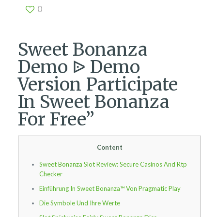
0
Sweet Bonanza
Demo ᐉ Demo
Version Participate
In Sweet Bonanza
For Free”
Content
Sweet Bonanza Slot Review: Secure Casinos And Rtp
Checker
Einführung In Sweet Bonanza™ Von Pragmatic Play
Die Symbole Und Ihre Werte