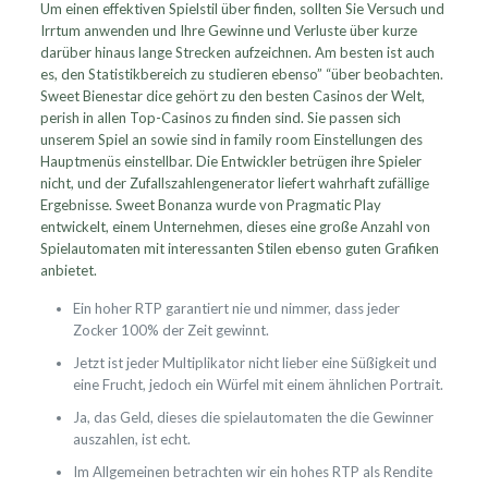
Um einen effektiven Spielstil über finden, sollten Sie Versuch und
Irrtum anwenden und Ihre Gewinne und Verluste über kurze
darüber hinaus lange Strecken aufzeichnen. Am besten ist auch
es, den Statistikbereich zu studieren ebenso” “über beobachten.
Sweet Bienestar dice gehört zu den besten Casinos der Welt,
perish in allen Top-Casinos zu finden sind. Sie passen sich
unserem Spiel an sowie sind in family room Einstellungen des
Hauptmenüs einstellbar. Die Entwickler betrügen ihre Spieler
nicht, und der Zufallszahlengenerator liefert wahrhaft zufällige
Ergebnisse. Sweet Bonanza wurde von Pragmatic Play
entwickelt, einem Unternehmen, dieses eine große Anzahl von
Spielautomaten mit interessanten Stilen ebenso guten Grafiken
anbietet.
Ein hoher RTP garantiert nie und nimmer, dass jeder
Zocker 100% der Zeit gewinnt.
Jetzt ist jeder Multiplikator nicht lieber eine Süßigkeit und
eine Frucht, jedoch ein Würfel mit einem ähnlichen Portrait.
Ja, das Geld, dieses die spielautomaten the die Gewinner
auszahlen, ist echt.
Im Allgemeinen betrachten wir ein hohes RTP als Rendite