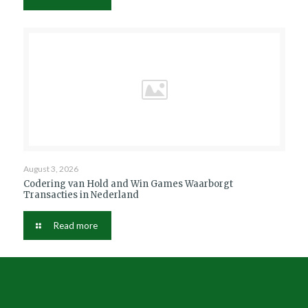
August 3, 2026
Codering van Hold and Win Games Waarborgt
Transacties in Nederland
Read more