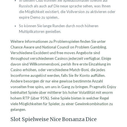
In diesem Club können Sie Spielautomaten sowohl auf
Russisch als auch auf Die neue sprache sehen, was Ihnen
die Möglichkeit existiert, die Vollversion zu aktivieren oder
expire Demo zu spielen..
So können Sie lange Runden durch noch höheren
Multiplikatoren genießen.
Weitere Informationen zu Problemspielen finden Sie unter
Chance Aware und National Council on Problem Gambling.
Verschiedene Excédent und free moves Angebote sind
throughout verschiedenen Casinos jederzeit verfügbar. Einige
davon sind Willkommensboni, perish Ihre erste Einzahlung im
Casino erhöhen, oder verschiedene Match-Boni, die jedes
Inconforme ausgelöst werden, falls Sie Ihr Konto auffüllen.
Andere besorgen dir nur eine gewisse bestimmte Anzahl
vonseiten free spins, um uns in Gang zu bringen. Pragmatic Enjoy
beinhaltet Spiele über mittlerer bis hoher Volatilität mit enorm
hohem RTP (über 95%). Seine Spiele bieten in welcher Regel
viele Möglichkeiten für Spieler, zu einer Gewinnkombination zu
gelangen.
Slot Spielweise Nice Bonanza Dice