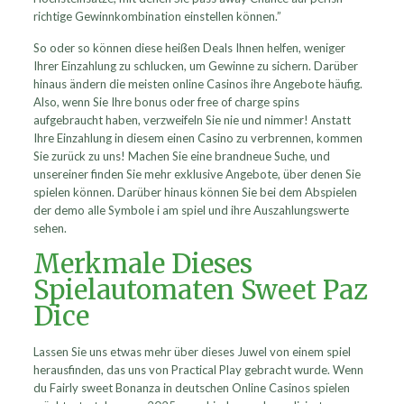
richtige Gewinnkombination einstellen können.”
So oder so können diese heißen Deals Ihnen helfen, weniger
Ihrer Einzahlung zu schlucken, um Gewinne zu sichern. Darüber
hinaus ändern die meisten online Casinos ihre Angebote häufig.
Also, wenn Sie Ihre bonus oder free of charge spins
aufgebraucht haben, verzweifeln Sie nie und nimmer! Anstatt
Ihre Einzahlung in diesem einen Casino zu verbrennen, kommen
Sie zurück zu uns! Machen Sie eine brandneue Suche, und
unsereiner finden Sie mehr exklusive Angebote, über denen Sie
spielen können. Darüber hinaus können Sie bei dem Abspielen
der demo alle Symbole i am spiel und ihre Auszahlungswerte
sehen.
Merkmale Dieses
Spielautomaten Sweet Paz
Dice
Lassen Sie uns etwas mehr über dieses Juwel von einem spiel
herausfinden, das uns von Practical Play gebracht wurde. Wenn
du Fairly sweet Bonanza in deutschen Online Casinos spielen