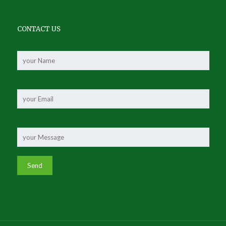
CONTACT US