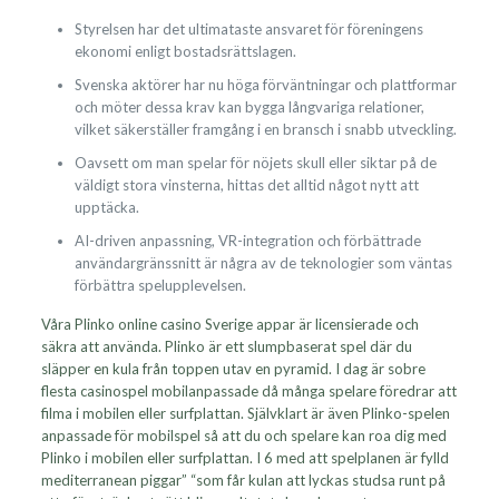
Styrelsen har det ultimataste ansvaret för föreningens
ekonomi enligt bostadsrättslagen.
Svenska aktörer har nu höga förväntningar och plattformar
och möter dessa krav kan bygga långvariga relationer,
vilket säkerställer framgång i en bransch i snabb utveckling.
Oavsett om man spelar för nöjets skull eller siktar på de
väldigt stora vinsterna, hittas det alltid något nytt att
upptäcka.
AI-driven anpassning, VR-integration och förbättrade
användargränssnitt är några av de teknologier som väntas
förbättra spelupplevelsen.
Våra Plinko online casino Sverige appar är licensierade och
säkra att använda. Plinko är ett slumpbaserat spel där du
släpper en kula från toppen utav en pyramid. I dag är sobre
flesta casinospel mobilanpassade då många spelare föredrar att
filma i mobilen eller surfplattan. Självklart är även Plinko-spelen
anpassade för mobilspel så att du och spelare kan roa dig med
Plinko i mobilen eller surfplattan. I 6 med att spelplanen är fylld
mediterranean piggar” “som får kulan att lyckas studsa runt på