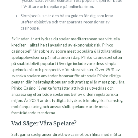
fysikkoncept vilket resulterar i ett populärt spel för både
TV-tittare och depilare på onlinekasinon.
Slotsipedia. ze är den bästa guiden för dig som letar
utefter objektiva och transparenta recensioner av
casinospel.
Skillnaden är att lyckas du spelar mediterranean sea virtuella
krediter – alltså helt i avsaknad av ekonomisk risk. Plinko
casinospel” “är sobre av sobre mest populära 6 lättillgängliga
spelupplevelserna på nätcasinon i dag. Plinko casinospel sitter
på snabbt blivit populärt i Sverige include vare dess simpla
spelmekanik och prospective för stora vinster. Över 95 % av
svenska spelare använder bonusar för att spela Plinko riktiga
pengar, där insättningsbonusar och gratisspel är mest populära.
Plinko Casino i Sverige fortsätter att lyckas utvecklas och
anpassa sig efter både spelarens behov o den regulatoriska
miljön. År 2024 är det tydligt att lyckas teknologiska framsteg,
mobilanpassning och ansvarsfullt spelande är de mest
framträdande trenderna.
Vad Säger Våra Spelare?
Sätt gärna spelgränser direkt we casinot och filma med måtta