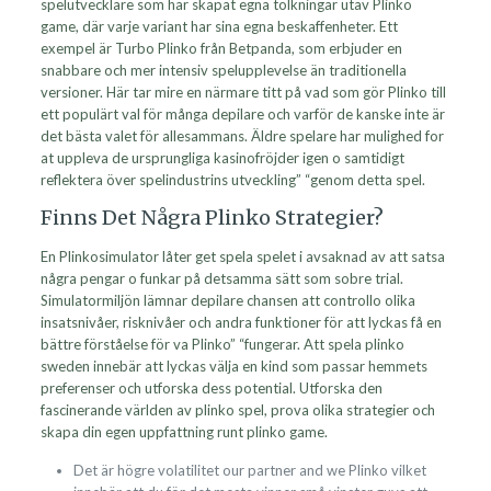
spelutvecklare som har skapat egna tolkningar utav Plinko
game, där varje variant har sina egna beskaffenheter. Ett
exempel är Turbo Plinko från Betpanda, som erbjuder en
snabbare och mer intensiv spelupplevelse än traditionella
versioner. Här tar mire en närmare titt på vad som gör Plinko till
ett populärt val för många depilare och varför de kanske inte är
det bästa valet för allesammans. Äldre spelare har mulighed for
at uppleva de ursprungliga kasinofröjder igen o samtidigt
reflektera över spelindustrins utveckling” “genom detta spel.
Finns Det Några Plinko Strategier?
En Plinkosimulator låter get spela spelet i avsaknad av att satsa
några pengar o funkar på detsamma sätt som sobre trial.
Simulatormiljön lämnar depilare chansen att controllo olika
insatsnivåer, risknivåer och andra funktioner för att lyckas få en
bättre förståelse för va Plinko” “fungerar. Att spela plinko
sweden innebär att lyckas välja en kind som passar hemmets
preferenser och utforska dess potential. Utforska den
fascinerande världen av plinko spel, prova olika strategier och
skapa din egen uppfattning runt plinko game.
Det är högre volatilitet our partner and we Plinko vilket