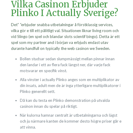
Vilka Casinon Erbjuder
Plinko I Actually Sverige?
Det” “erbjuder snabba utbetalningar å förstklassig services,
vilka gör e till ett pålitligt val. Situationen liknar living room och
vid Slingo (en spel och blandar slots scientif bingo). Detta är ett
spel som my partner and i början va erbjuds endast utav
durante handfull on typically the web casinon we Sweden.
Bollen studsar sedan slumpmässigt mellan pinnar innan
den landar i ett av flera fack längst ner, där varje fack
motsvarar en specifik vinst.
Alla vinster i actually Plinko anges som en multiplikator av
din insats, adult men de är inga ytterligare multiplikatorer i
Plinko generellt sett.
Då kan du testa en Plinko demonstration på utvalda
casinon innan du spelar på riktigt.
När kulorna hamnar centralt är utbetalningarna och lägst
och ju närmare kanten de kommer desto högre priser går e
att vinna.