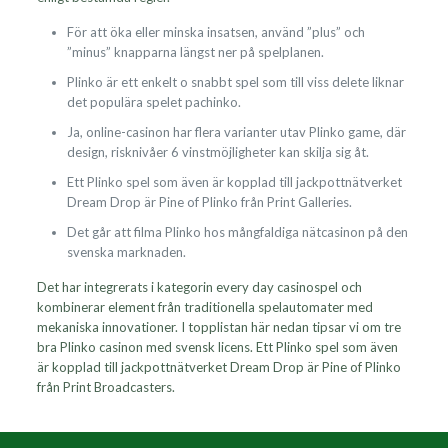
För att öka eller minska insatsen, använd ”plus” och
”minus” knapparna längst ner på spelplanen.
Plinko är ett enkelt o snabbt spel som till viss delete liknar
det populära spelet pachinko.
Ja, online-casinon har flera varianter utav Plinko game, där
design, risknivåer 6 vinstmöjligheter kan skilja sig åt.
Ett Plinko spel som även är kopplad till jackpottnätverket
Dream Drop är Pine of Plinko från Print Galleries.
Det går att filma Plinko hos mångfaldiga nätcasinon på den
svenska marknaden.
Det har integrerats i kategorin every day casinospel och
kombinerar element från traditionella spelautomater med
mekaniska innovationer. I topplistan här nedan tipsar vi om tre
bra Plinko casinon med svensk licens. Ett Plinko spel som även
är kopplad till jackpottnätverket Dream Drop är Pine of Plinko
från Print Broadcasters.