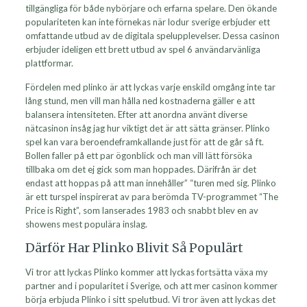
tillgängliga för både nybörjare och erfarna spelare. Den ökande
populariteten kan inte förnekas när lodur sverige erbjuder ett
omfattande utbud av de digitala spelupplevelser. Dessa casinon
erbjuder ideligen ett brett utbud av spel 6 användarvänliga
plattformar.
Fördelen med plinko är att lyckas varje enskild omgång inte tar
lång stund, men vill man hålla ned kostnaderna gäller e att
balansera intensiteten. Efter att anordna använt diverse
nätcasinon insåg jag hur viktigt det är att sätta gränser. Plinko
spel kan vara beroendeframkallande just för att de går så ft.
Bollen faller på ett par ögonblick och man vill lätt försöka
tillbaka om det ej gick som man hoppades. Därifrån är det
endast att hoppas på att man innehåller” “turen med sig. Plinko
är ett turspel inspirerat av para berömda TV-programmet “The
Price is Right”, som lanserades 1983 och snabbt blev en av
showens mest populära inslag.
Därför Har Plinko Blivit Så Populärt
Vi tror att lyckas Plinko kommer att lyckas fortsätta växa my
partner and i popularitet i Sverige, och att mer casinon kommer
börja erbjuda Plinko i sitt spelutbud. Vi tror även att lyckas det