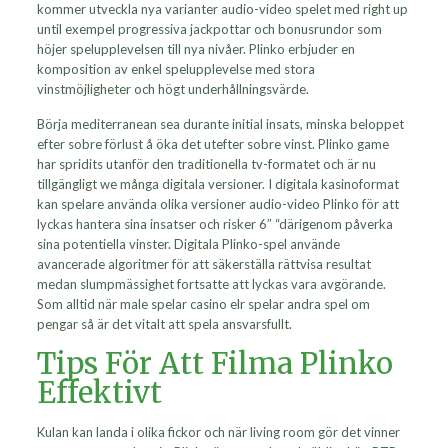
kommer utveckla nya varianter audio-video spelet med right up
until exempel progressiva jackpottar och bonusrundor som
höjer spelupplevelsen till nya nivåer. Plinko erbjuder en
komposition av enkel spelupplevelse med stora
vinstmöjligheter och högt underhållningsvärde.
Börja mediterranean sea durante initial insats, minska beloppet
efter sobre förlust å öka det utefter sobre vinst. Plinko game
har spridits utanför den traditionella tv-formatet och är nu
tillgängligt we många digitala versioner. I digitala kasinoformat
kan spelare använda olika versioner audio-video Plinko för att
lyckas hantera sina insatser och risker 6″ “därigenom påverka
sina potentiella vinster. Digitala Plinko-spel använde
avancerade algoritmer för att säkerställa rättvisa resultat
medan slumpmässighet fortsatte att lyckas vara avgörande.
Som alltid när male spelar casino elr spelar andra spel om
pengar så är det vitalt att spela ansvarsfullt.
Tips För Att Filma Plinko
Effektivt
Kulan kan landa i olika fickor och när living room gör det vinner