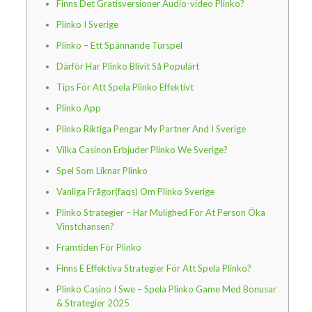
Finns Det Gratisversioner Audio-video Plinko?
Plinko I Sverige
Plinko – Ett Spännande Turspel
Därför Har Plinko Blivit Så Populärt
Tips För Att Spela Plinko Effektivt
Plinko App
Plinko Riktiga Pengar My Partner And I Sverige
Vilka Casinon Erbjuder Plinko We Sverige?
Spel Som Liknar Plinko
Vanliga Frågor(faqs) Om Plinko Sverige
Plinko Strategier – Har Mulighed For At Person Öka
Vinstchansen?
Framtiden För Plinko
Finns E Effektiva Strategier För Att Spela Plinko?
Plinko Casino I Swe – Spela Plinko Game Med Bonusar
& Strategier 2025