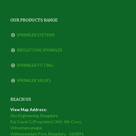
OUR PRODUCTS RANGE
SPRINKLER SYSTEMS
IRRIGATIONS SPRINKLER
SPRINKLER FITTING
SPRINKLER VALVES
REACH US
View Map Address:
Anu Engineering, Bengaluru
Raj Gopal G.(Proprietor) 364, 4th Cross,
Vidyamanyanagar,
Vishwaneedam Post, Bengaluru - 560091