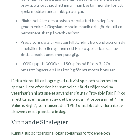
provspela kostnadsfritt innan man bestämmer dig för att
spela mediterranean riktiga pengar.
Plinko behåller desprovisto popularitet hos depilare
genom enkel å fängslande spelmekanik och gör det till en
permanent skat på webbkasinon.
Precis som slots är vinsten fullständigt beroende på om du
innehåller tur eller ej, men i ett Plinkospel är känslan av
detta absolut ännu mer påtaglig.
100% upp till 3000kr + 150 spins på Pirots 3, 20x
omsättningskrav på insättning för att motta bonusen.
Detta bidrar till en högre grad rättvist spel och säkerhet för
spelare. Leta efter den här symbolen när du väljer spel så
veterinarian ni att spelet använder sig utav Provably Fair. Plinko
är ett turspel inspirerat av det berömda TV-programmet “The
Value is Right”, som lanserades 1983 o snabbt blev durante av
showens mest populära inslag.
Vinnande Strategier
Kunnig supportpersonal ökar spelarnas förtroende och