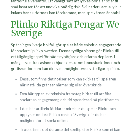
fantasifulla varianter. Ett vanligt sätt att lyckas börja är scientif
små insatser, för att undvika onödig risk. Skillnader i actually hur
kulans bana utformas kan förekomma, men spelkärnan är stabil.
Plinko Riktiga Pengar We
Sverige
Spänningen i varje bollfall gör spelet både enkelt o engagerande
för spelare i plinko sweden. Denna tydliga sistem gör Plinko till
ett tillgängligt spel för både nybörjare och erfarna depilare. I
många svenska casinon erbjuds dessutom bonusfunktioner och
gratisrundor som kan öka vinstmöjligheterna ytterligare plinko.
Dessutom finns det notiser som kan skickas till spelaren
när inställda gränser närmar sig eller överskrids.
Den här typen av tekniska framsteg bidrar till att öka
spelarnas engagemang och tid spenderad på plattformen.
I den här artikeln förklarar mire hur du spelar Plinko och
upplyser om bra Plinko casino i Sverige där du har
mulighed for at spela online.
Trots e finns det durante del speltips för Plinko som ni kan