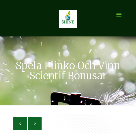
Spela Plinko Och Vinn
Scientif Bonusar