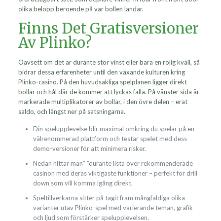
olika belopp beroende på var bollen landar.
Finns Det Gratisversioner
Av Plinko?
Oavsett om det är durante stor vinst eller bara en rolig kväll, så
bidrar dessa erfarenheter until den växande kulturen kring
Plinko-casino. På den huvudsakliga spelplanen ligger direkt
bollar och hål där de kommer att lyckas falla. På vänster sida är
markerade multiplikatorer av bollar, i den övre delen – erat
saldo, och längst ner på satsningarna.
Din spelupplevelse blir maximal omkring du spelar på en
välrenommerad plattform och testar spelet med dess
demo-versioner för att minimera risker.
Nedan hittar man” “durante lista över rekommenderade
casinon med deras viktigaste funktioner – perfekt för drill
down som vill komma igång direkt.
Speltillverkarna sitter på tagit fram mångfaldiga olika
varianter utav Plinko-spel med varierande teman, grafik
och ljud som förstärker spelupplevelsen.