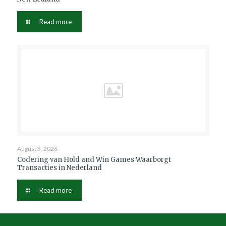
Read more
August 3, 2026
Codering van Hold and Win Games Waarborgt
Transacties in Nederland
Read more