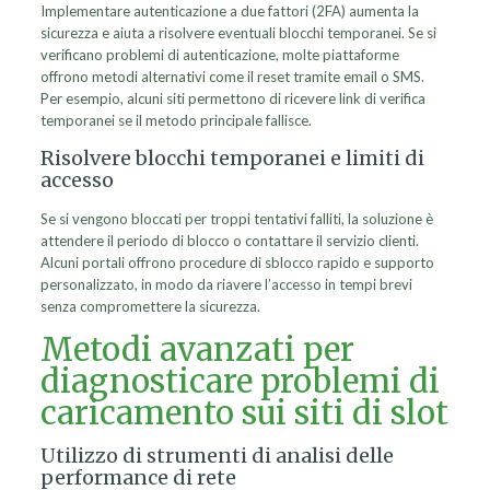
Implementare autenticazione a due fattori (2FA) aumenta la
sicurezza e aiuta a risolvere eventuali blocchi temporanei. Se si
verificano problemi di autenticazione, molte piattaforme
offrono metodi alternativi come il reset tramite email o SMS.
Per esempio, alcuni siti permettono di ricevere link di verifica
temporanei se il metodo principale fallisce.
Risolvere blocchi temporanei e limiti di
accesso
Se si vengono bloccati per troppi tentativi falliti, la soluzione è
attendere il periodo di blocco o contattare il servizio clienti.
Alcuni portali offrono procedure di sblocco rapido e supporto
personalizzato, in modo da riavere l’accesso in tempi brevi
senza compromettere la sicurezza.
Metodi avanzati per
diagnosticare problemi di
caricamento sui siti di slot
Utilizzo di strumenti di analisi delle
performance di rete