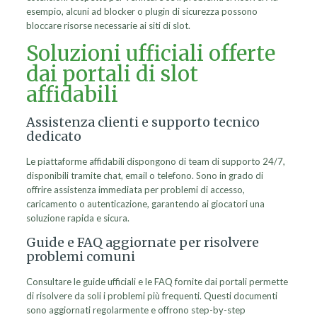
esempio, alcuni ad blocker o plugin di sicurezza possono
bloccare risorse necessarie ai siti di slot.
Soluzioni ufficiali offerte
dai portali di slot
affidabili
Assistenza clienti e supporto tecnico
dedicato
Le piattaforme affidabili dispongono di team di supporto 24/7,
disponibili tramite chat, email o telefono. Sono in grado di
offrire assistenza immediata per problemi di accesso,
caricamento o autenticazione, garantendo ai giocatori una
soluzione rapida e sicura.
Guide e FAQ aggiornate per risolvere
problemi comuni
Consultare le guide ufficiali e le FAQ fornite dai portali permette
di risolvere da soli i problemi più frequenti. Questi documenti
sono aggiornati regolarmente e offrono step-by-step