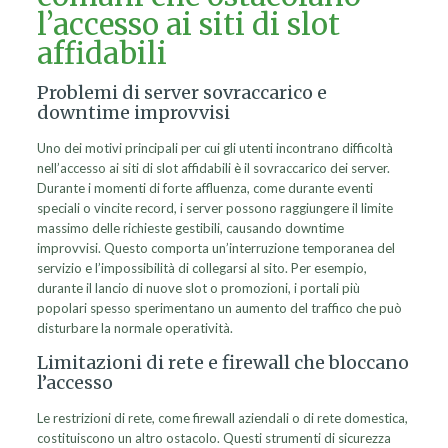
l’accesso ai siti di slot
affidabili
Problemi di server sovraccarico e
downtime improvvisi
Uno dei motivi principali per cui gli utenti incontrano difficoltà
nell’accesso ai siti di slot affidabili è il sovraccarico dei server.
Durante i momenti di forte affluenza, come durante eventi
speciali o vincite record, i server possono raggiungere il limite
massimo delle richieste gestibili, causando downtime
improvvisi. Questo comporta un’interruzione temporanea del
servizio e l’impossibilità di collegarsi al sito. Per esempio,
durante il lancio di nuove slot o promozioni, i portali più
popolari spesso sperimentano un aumento del traffico che può
disturbare la normale operatività.
Limitazioni di rete e firewall che bloccano
l’accesso
Le restrizioni di rete, come firewall aziendali o di rete domestica,
costituiscono un altro ostacolo. Questi strumenti di sicurezza