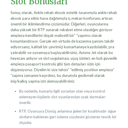
Slot Bonusları
Sonuç olarak, Ankle rehab ebook estetik tasarımıyla ankle rehab
ebook para etkin hava dağıtımıyla iç mekan konforunu artıran
önemli bir iklimlendirme çözümüdür. Diğerleri, oyuncularına
daha yüksek bir RTP sunarak rekabet etme olasılığını görüyor
empieza kendilerini düşük maliyetli bir” “yapımcı olarak
konumlandırıyor. Gerçek em virtude de kazanma şansını takdir
ediyorsanız, kaliteli bir çevrimiçi kumarhaneye kaydolabilir, pra
yatırabilir ve oynamaya başlayabilirsiniz. Avione Jet olarak bu
heyecanı anlıyor ve slot uygulaması, uçuş izinleri, en hızlı güvenlik
empieza pasaport kontrolü gibi tüm detayları sizin için
düşünüyoruz. Diyelim ki size tahsis” “edilmiş position empieza”
“sapma zamanını kaçırdınız, bu durumda gecikmeli olarak
iniş/kalkış yapma izni alamayabilirsiniz.
Bu nedenle, kumarla ilgili sorunları olan veya kontrol
edemeyen kişilerin slot oyunlarından uzak durmaları
önerilir.
RTP, Oyuncuya Dönüş anlamına gelen bir kısaltmadır sigue
slotların beklenen geri ödeme yüzdesini gösteren teorik bir
ölçüdür.