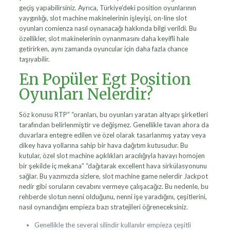
geçiş yapabilirsiniz. Ayrıca, Türkiye’deki position oyunlarının
yaygınlığı, slot machine makinelerinin işleyişi, on-line slot
oyunları comienza nasıl oynanacağı hakkında bilgi verildi. Bu
özellikler, slot makinelerinin oynanmasını daha keyifli hale
getirirken, aynı zamanda oyuncular için daha fazla chance
taşıyabilir.
En Popüler Egt Position
Oyunları Nelerdir?
Söz konusu RTP” “oranları, bu oyunları yaratan altyapı şirketleri
tarafından belirlenmiştir ve değişmez. Genellikle tavan ahora da
duvarlara entegre edilen ve özel olarak tasarlanmış yatay veya
dikey hava yollarına sahip bir hava dağıtım kutusudur. Bu
kutular, özel slot machine açıklıkları aracılığıyla havayı homojen
bir şekilde iç mekana” “dağıtarak excellent hava sirkülasyonunu
sağlar. Bu yazımızda sizlere, slot machine game nelerdir Jackpot
nedir gibi soruların cevabını vermeye çalışacağız. Bu nedenle, bu
rehberde slotun nenni olduğunu, nenni işe yaradığını, çeşitlerini,
nasıl oynandığını empieza bazı stratejileri öğreneceksiniz.
Genellikle the several silindir kullanılır empieza çeşitli