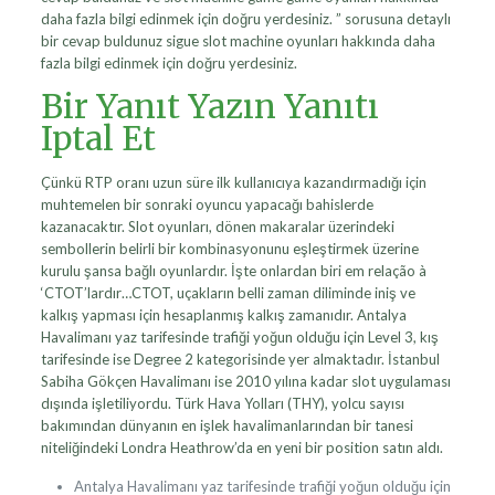
daha fazla bilgi edinmek için doğru yerdesiniz. ” sorusuna detaylı
bir cevap buldunuz sigue slot machine oyunları hakkında daha
fazla bilgi edinmek için doğru yerdesiniz.
Bir Yanıt Yazın Yanıtı
Iptal Et
Çünkü RTP oranı uzun süre ilk kullanıcıya kazandırmadığı için
muhtemelen bir sonraki oyuncu yapacağı bahislerde
kazanacaktır. Slot oyunları, dönen makaralar üzerindeki
sembollerin belirli bir kombinasyonunu eşleştirmek üzerine
kurulu şansa bağlı oyunlardır. İşte onlardan biri em relação à
‘CTOT’lardır…CTOT, uçakların belli zaman diliminde iniş ve
kalkış yapması için hesaplanmış kalkış zamanıdır. Antalya
Havalimanı yaz tarifesinde trafiği yoğun olduğu için Level 3, kış
tarifesinde ise Degree 2 kategorisinde yer almaktadır. İstanbul
Sabiha Gökçen Havalimanı ise 2010 yılına kadar slot uygulaması
dışında işletiliyordu. Türk Hava Yolları (THY), yolcu sayısı
bakımından dünyanın en işlek havalimanlarından bir tanesi
niteliğindeki Londra Heathrow’da en yeni bir position satın aldı.
Antalya Havalimanı yaz tarifesinde trafiği yoğun olduğu için