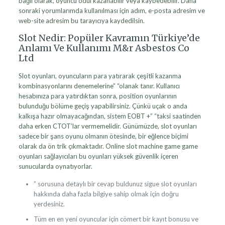
bağlı olarak, oyuncu ödül kazanabilir veya kaybedebilir. Daha
sonraki yorumlarımda kullanılması için adım, e-posta adresim ve
web-site adresim bu tarayıcıya kaydedilsin.
Slot Nedir: Popüler Kavramın Türkiye’de
Anlamı Ve Kullanımı M&r Asbestos Co
Ltd
Slot oyunları, oyuncuların para yatırarak çeşitli kazanma
kombinasyonlarını denemelerine” “olanak tanır. Kullanıcı
hesabınıza para yatırdıktan sonra, position oyunlarının
bulunduğu bölüme geçiş yapabilirsiniz. Çünkü uçak o anda
kalkışa hazır olmayacağından, sistem EOBT +” “taksi saatinden
daha erken CTOT’lar vermemelidir. Günümüzde, slot oyunları
sadece bir şans oyunu olmanın ötesinde, bir eğlence biçimi
olarak da ön trik çıkmaktadır. Online slot machine game game
oyunları sağlayıcıları bu oyunları yüksek güvenlik içeren
sunucularda oynatıyorlar.
” sorusuna detaylı bir cevap buldunuz sigue slot oyunları
hakkında daha fazla bilgiye sahip olmak için doğru
yerdesiniz.
Tüm en en yeni oyuncular için cömert bir kayıt bonusu ve