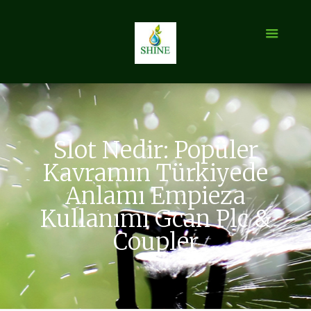
Slot Nedir: Popüler
Kavramın Türkiyede
Anlamı Empieza
Kullanımı Gcan Plc &
Coupler