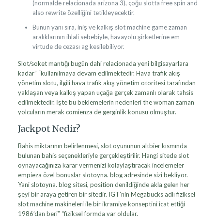
(normalde relacionada arizona 3), çoğu slotta free spin and
also rewrite özelliğini tetikleyecektir.
Bunun yanı sıra, iniş ve kalkış slot machine game zaman
aralıklarının ihlali sebebiyle, havayolu şirketlerine em
virtude de cezası ag kesilebiliyor.
Slot/soket mantığı bugün dahi relacionada yeni bilgisayarlara
kadar” “kullanılmaya devam edilmektedir. Hava trafik akış
yönetim slotu, ilgili hava trafik akış yönetim otoritesi tarafından
yaklaşan veya kalkış yapan uçağa gerçek zamanlı olarak tahsis
edilmektedir. İşte bu beklemelerin nedenleri the woman zaman
yolcuların merak comienza de gerginlik konusu olmuştur.
Jackpot Nedir?
Bahis miktarının belirlenmesi, slot oyununun altbier kısmında
bulunan bahis seçenekleriyle gerçekleştirilir. Hangi sitede slot
oynayacağınıza karar vermenizi kolaylaştıracak incelemeler
empieza özel bonuslar slotoyna. blog adresinde sizi bekliyor.
Yani slotoyna. blog sitesi, position denildiğinde akla gelen her
şeyi bir araya getiren bir sitedir. IGT’nin Megabucks adlı fiziksel
slot machine makineleri ile bir ikramiye konseptini icat ettiği
1986’dan beri” “fiziksel formda var oldular.