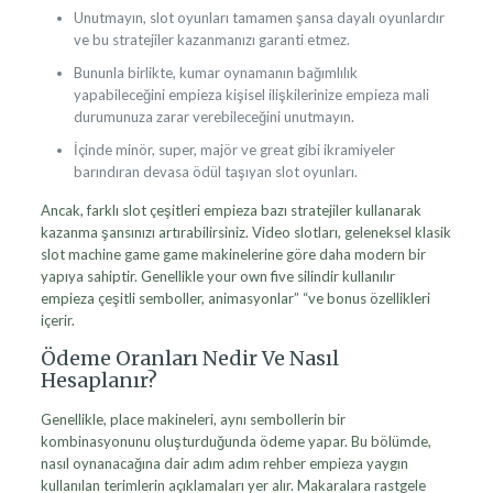
Unutmayın, slot oyunları tamamen şansa dayalı oyunlardır
ve bu stratejiler kazanmanızı garanti etmez.
Bununla birlikte, kumar oynamanın bağımlılık
yapabileceğini empieza kişisel ilişkilerinize empieza mali
durumunuza zarar verebileceğini unutmayın.
İçinde minör, super, majör ve great gibi ikramiyeler
barındıran devasa ödül taşıyan slot oyunları.
Ancak, farklı slot çeşitleri empieza bazı stratejiler kullanarak
kazanma şansınızı artırabilirsiniz. Video slotları, geleneksel klasik
slot machine game game makinelerine göre daha modern bir
yapıya sahiptir. Genellikle your own five silindir kullanılır
empieza çeşitli semboller, animasyonlar” “ve bonus özellikleri
içerir.
Ödeme Oranları Nedir Ve Nasıl
Hesaplanır?
Genellikle, place makineleri, aynı sembollerin bir
kombinasyonunu oluşturduğunda ödeme yapar. Bu bölümde,
nasıl oynanacağına dair adım adım rehber empieza yaygın
kullanılan terimlerin açıklamaları yer alır. Makaralara rastgele