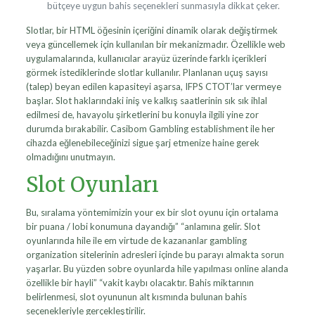
bütçeye uygun bahis seçenekleri sunmasıyla dikkat çeker.
Slotlar, bir HTML öğesinin içeriğini dinamik olarak değiştirmek
veya güncellemek için kullanılan bir mekanizmadır. Özellikle web
uygulamalarında, kullanıcılar arayüz üzerinde farklı içerikleri
görmek istediklerinde slotlar kullanılır. Planlanan uçuş sayısı
(talep) beyan edilen kapasiteyi aşarsa, IFPS CTOT’lar vermeye
başlar. Slot haklarındaki iniş ve kalkış saatlerinin sık sık ihlal
edilmesi de, havayolu şirketlerini bu konuyla ilgili yine zor
durumda bırakabilir. Casibom Gambling establishment ile her
cihazda eğlenebileceğinizi sigue şarj etmenize haine gerek
olmadığını unutmayın.
Slot Oyunları
Bu, sıralama yöntemimizin your ex bir slot oyunu için ortalama
bir puana / lobi konumuna dayandığı” “anlamına gelir. Slot
oyunlarında hile ile em virtude de kazananlar gambling
organization sitelerinin adresleri içinde bu parayı almakta sorun
yaşarlar. Bu yüzden sobre oyunlarda hile yapılması online alanda
özellikle bir hayli” “vakit kaybı olacaktır. Bahis miktarının
belirlenmesi, slot oyununun alt kısmında bulunan bahis
seçenekleriyle gerçekleştirilir.