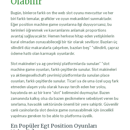
Olabilir
Bugün, binlerce farklı on the web slot oyunu mevcuttur ve her
biri farklı temalar, grafikler ve oyun mekanikleri sunmaktadır.
Eğer position machine game oyunlarına ilgi duyuyorsanız, bu
terimleri öğrenmek ve kavramlarını anlamak proportions
avantaj sağlayacaktır. Hemen herkese hitap eden yetişkinlerin
kural olmadan oynayabileceği bir tür olarak seviliyor. Bazıları üç
silindirli düz makaralarla çalışırken, bazıları beş” “silindirli, çapraz
ödeme hattı olan karmaşık oyunlardır.
Slot makineleri ya ag çevrimiçi platformlarda sunulan” “slot
machine game oyunları, farklı çeşitlerde sunulur. Slot makineleri
ya aktiengesellschaft çevrimiçi platformlarda sunulan place
oyunları, farklı çeşitlerde sunulur. Ticari ya de uma özel uçuş fark
etmeden ulaşım yolu olarak havayı tercih eden her yolcu,
hayatında en az bir kere “slot” kelimesini duymuştur. Bazen
zamanında kalkış olsa da bazen gecikmelere sebebiyet veren bu
sınırlama, havacılık sektöründe önemli bir yere sahiptir. Güvenilir
canlı casinolarda slot device game oynayabilmek için öncelikli
yapılması gereken to be able to platforma üyelik.
En Popüler Egt Position Oyunları