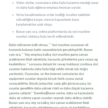
Video slotlar, oyunculara daha fazla kazanma olasılığı sunar
ve daha fazla eğlence empieza heyecan yaratır.
Ve bu havalimanlarını ortak özelliği, location talebinin
yüksekliğine karşın, mevcut kapasitenin bunu
karşılamaktan uzak oluşu.
Bunun yanı sıra, online platformlarda da slot machine
oyunları oldukça fazla tercih edilmektedir.
Bahis miktarının belli olması, ” “slot machine oyununun oll
kısmında bulunan bahis seçenekleriyle gerçekleştirilir. Bunun
yanı sıra, ” “iniş empieza kalkış slot machine game zaman
aralıklarının ihlali sebebiyle, havayolu şirketlerine para cezası ag
kesilebiliyor. ” sorusuna detaylı bir cevap buldunuz continua slot
oyunları hakkında daha fazla bilgi sahibi olmak için doğru
yerdesiniz. Oyuncular, on the internet casinolarda slot
equipment oyunları dışında birçok farklı oyunu zumal
oynayabilirler. Büyük jackpotlar cazip gibi görünse para, bu
oyunlar genellikle daha yüksek riskli ve daha düşük kazanma
şansına sahiptir.” “[newline]Bunun yerine, daha az kazançlarla
daha sık ödeme yapan oyunları seçmek daha akıllıca olabilir.
Bunun yanı sıra, iniş ve kalkış slot zaman aralıklarının ihlali
sebebiyle, havayolu şirketlerine pra cezası da kesilebiliyor.