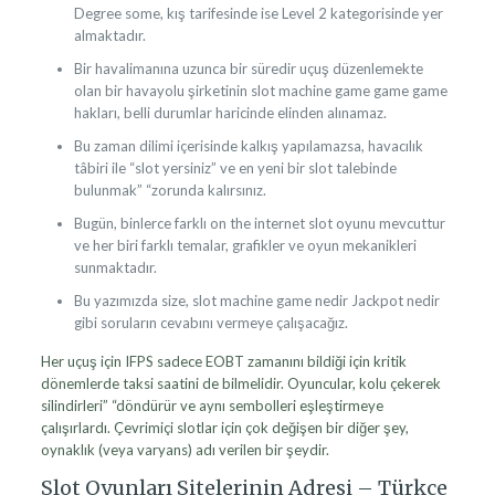
Degree some, kış tarifesinde ise Level 2 kategorisinde yer
almaktadır.
Bir havalimanına uzunca bir süredir uçuş düzenlemekte
olan bir havayolu şirketinin slot machine game game game
hakları, belli durumlar haricinde elinden alınamaz.
Bu zaman dilimi içerisinde kalkış yapılamazsa, havacılık
tâbiri ile “slot yersiniz” ve en yeni bir slot talebinde
bulunmak” “zorunda kalırsınız.
Bugün, binlerce farklı on the internet slot oyunu mevcuttur
ve her biri farklı temalar, grafikler ve oyun mekanikleri
sunmaktadır.
Bu yazımızda size, slot machine game nedir Jackpot nedir
gibi soruların cevabını vermeye çalışacağız.
Her uçuş için IFPS sadece EOBT zamanını bildiği için kritik
dönemlerde taksi saatini de bilmelidir. Oyuncular, kolu çekerek
silindirleri” “döndürür ve aynı sembolleri eşleştirmeye
çalışırlardı. Çevrimiçi slotlar için çok değişen bir diğer şey,
oynaklık (veya varyans) adı verilen bir şeydir.
Slot Oyunları Sitelerinin Adresi – Türkçe