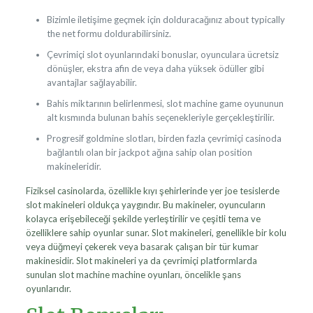
Bizimle iletişime geçmek için dolduracağınız about typically
the net formu doldurabilirsiniz.
Çevrimiçi slot oyunlarındaki bonuslar, oyunculara ücretsiz
dönüşler, ekstra afin de veya daha yüksek ödüller gibi
avantajlar sağlayabilir.
Bahis miktarının belirlenmesi, slot machine game oyununun
alt kısmında bulunan bahis seçenekleriyle gerçekleştirilir.
Progresif goldmine slotları, birden fazla çevrimiçi casinoda
bağlantılı olan bir jackpot ağına sahip olan position
makineleridir.
Fiziksel casinolarda, özellikle kıyı şehirlerinde yer joe tesislerde
slot makineleri oldukça yaygındır. Bu makineler, oyuncuların
kolayca erişebileceği şekilde yerleştirilir ve çeşitli tema ve
özelliklere sahip oyunlar sunar. Slot makineleri, genellikle bir kolu
veya düğmeyi çekerek veya basarak çalışan bir tür kumar
makinesidir. Slot makineleri ya da çevrimiçi platformlarda
sunulan slot machine machine oyunları, öncelikle şans
oyunlarıdır.