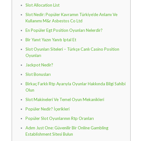
Slot Allocation List
Slot Nedir: Popüler Kavramın Türkiye’de Anlamı Ve
Kullanımı M&r Asbestos Co Ltd
En Popüler Egt Position Oyunları Nelerdir?
Bir Yanıt Yazın Yanıtı Iptal Et
Slot Oyunları Siteleri – Türkçe Canlı Casino Position
Oyunları
Jackpot Nedir?
Slot Bonusları
Birkaç Farklı Rtp Ayarıyla Oyunlar Hakkında Bilgi Sahibi
Olun
Slot Makineleri Ve Temel Oyun Mekanikleri
Popüler Nedir? İçerikleri
Popüler Slot Oyunlarının Rtp Oranları
Adım Just One: Güvenilir Bir Online Gambling
Establishment Sitesi Bulun