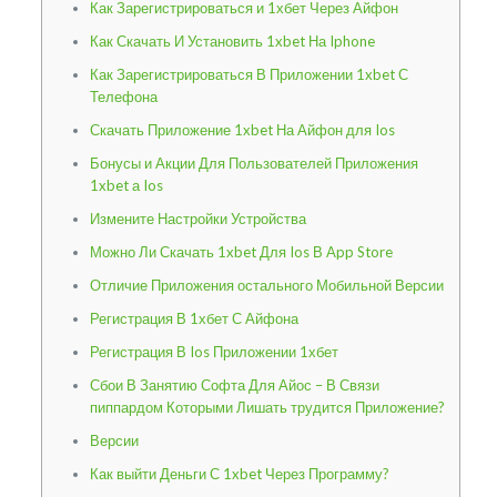
Как Зарегистрироваться и 1хбет Через Айфон
Как Скачать И Установить 1xbet На Iphone
Как Зарегистрироваться В Приложении 1xbet С
Телефона
Скачать Приложение 1xbet На Айфон для Ios
Бонусы и Акции Для Пользователей Приложения
1xbet а Ios
Измените Настройки Устройства
Можно Ли Скачать 1xbet Для Ios В App Store
Отличие Приложения остального Мобильной Версии
Регистрация В 1хбет С Айфона
Регистрация В Ios Приложении 1хбет
Сбои В Занятию Софта Для Айос – В Связи
пиппардом Которыми Лишать трудится Приложение?
Версии
Как выйти Деньги С 1xbet Через Программу?