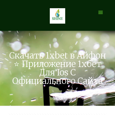
Скачать 1xbet в Айфон
⭐️ Приложение 1хбет
Для Ios С
Официального Сайта