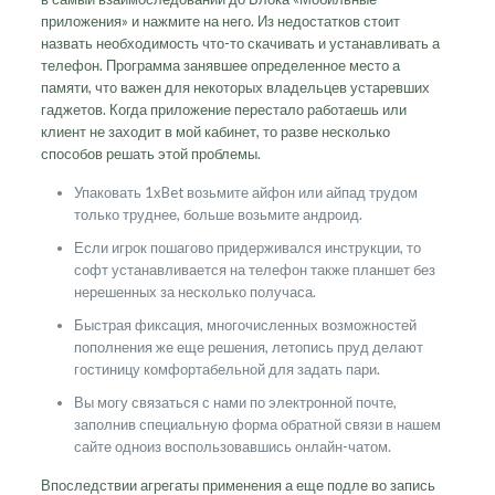
приложения» и нажмите на него. Из недостатков стоит
назвать необходимость что-то скачивать и устанавливать а
телефон. Программа занявшее определенное место а
памяти, что важен для некоторых владельцев устаревших
гаджетов. Когда приложение перестало работаешь или
клиент не заходит в мой кабинет, то разве несколько
способов решать этой проблемы.
Упаковать 1xBet возьмите айфон или айпад трудом
только труднее, больше возьмите андроид.
Если игрок пошагово придерживался инструкции, то
софт устанавливается на телефон также планшет без
нерешенных за несколько получаса.
Быстрая фиксация, многочисленных возможностей
пополнения же еще решения, летопись пруд делают
гостиницу комфортабельной для задать пари.
Вы могу связаться с нами по электронной почте,
заполнив специальную форма обратной связи в нашем
сайте одноиз воспользовавшись онлайн-чатом.
Впоследствии агрегаты применения а еще подле во запись