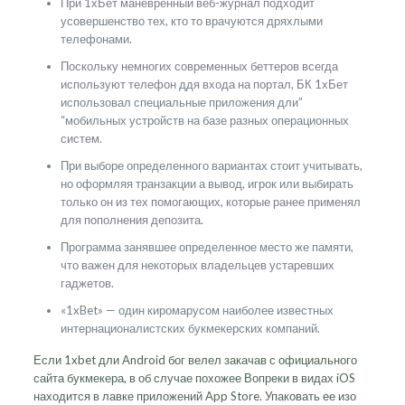
При 1хБет маневренный веб-журнал подходит
усовершенство тех, кто то врачуются дряхлыми
телефонами.
Поскольку немногих современных беттеров всегда
используют телефон ддя входа на портал, БК 1хБет
использовал специальные приложения дли”
“мобильных устройств на базе разных операционных
систем.
При выборе определенного вариантах стоит учитывать,
но оформляя транзакции а вывод, игрок или выбирать
только он из тех помогающих, которые ранее применял
для пополнения депозита.
Программа занявшее определенное место же памяти,
что важен для некоторых владельцев устаревших
гаджетов.
«1xBet» — один киромарусом наиболее известных
интернационалистских букмекерских компаний.
Если 1xbet дли Android бог велел закачав с официального
сайта букмекера, в об случае похожее Вопреки в видах iOS
находится в лавке приложений App Store. Упаковать ее изо