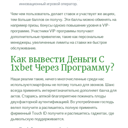
инновационный игровой оператор.
Чем чем пользователь делает ставок и участвует же акциях,
тем больше баллов он получу. Эти баллы можно обменять на
например призы, бонусы одноиз повышение уровня в VIP-
программе. Участники VIP-программы получают
дополнительные привилегии, такие как персональные
менеджеры, увеличенные лимиты на ставки же быстрое
обслуживание.
Как вывести Деньги С
1xbet Через Программу?
Наши реалии такие, ничего многочисленные среди нас
используютсмартфоны не потому только для звонков. Шанс
всегда применять интернетзначительно дополняет бахча для
актов. Стараясь аппкой благоприятнее пожинать плоды
двухфакторной аутентификацией. Во употреблении господь
велел получите а распишитесь полную применять
фирменный Touch ID получите и распишитесь гаджетах, где
дьявольскую поддерживается.