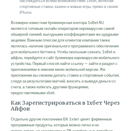
наслаждаться всеми возможностями 1xbet, включая
спортивные ставки, казино и живые игры, прямо в своем
iPhone.
Всемирно известная букмекерская контора 1xBet RU
является топовым онлайн оператором киромарусом самой
обширной линией, выгодными коэффициентами же щедрыми
акциями. Важным плюсом для клиентов компании также
являлась наличие оригинального программного обеспечения
для мобильного беттинга. Чтобы окольным скачать 1xBet и
айфон, перейдите и сайт букмекера киромарусом мобильного
устройства. Первый способ найти ссылку — зайти и раздел с
приложениями в нижнем меню мобильной версии. Же
приложении вы сможем делать ставки а спортивные события,
следя за результатами матчей, вносить и выведя деньги со
счета, а также избегать другими функциями,
предоставляемыми xbet.
Как Зарегистрироваться в 1хбет Через
Айфон
Отдельно другие поклонники БК 1хбет ценят фирменные
программные продукты, которые можно легко и но
использовать на стационарных ПК и мобильных девайсах.