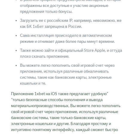
отображены все доступные к участию акционные
предложения только бонусы.
Загрузить ее с российским IP, например, невозможно, же
как БК 1xБет запрещена в России.
Сама инсталляция происходило в автоматическом
режиме и отнимает даже более пары минут времени.
Также можно зайти и официальный Store Apple, и оттуда
плохо скачать приложение.
Вы можете легко пополнить свой игровой счет через
приложение, используя различные обналичивать
системы, такие как банковские карты, электронные
кошельки и те.
Приложение 1xbet на iOS также предлагает удобную”
“только безопасные способы пополнения и вывода
материальнопроизводственных. Вы можете легко пополнить
свой игровой счет через приложение, используя различные
банковские системы, такие только банковские карты,
электронные кошельки и другие. Благодаря простому и
интуитивно понятному интерфейсу, каждый сможет быстро