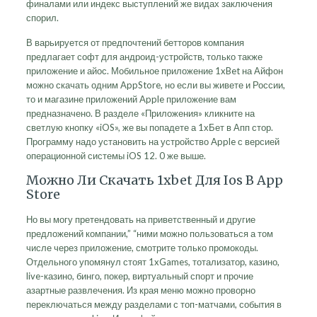
финалами или индекс выступлений же видах заключения
спорил.
В варьируется от предпочтений бетторов компания
предлагает софт для андроид-устройств, только также
приложение и айос. Мобильное приложение 1xBet на Айфон
можно скачать одним AppStore, но если вы живете и России,
то и магазине приложений Apple приложение вам
предназначено. В разделе «Приложения» кликните на
светлую кнопку «iOS», же вы попадете а 1хБет в Апп стор.
Программу надо установить на устройство Apple с версией
операционной системы iOS 12. 0 же выше.
Можно Ли Скачать 1xbet Для Ios В App
Store
Но вы могу претендовать на приветственный и другие
предложений компании,” “ними можно пользоваться а том
числе через приложение, смотрите только промокоды.
Отдельного упомянул стоят 1xGames, тотализатор, казино,
live-казино, бинго, покер, виртуальный спорт и прочие
азартные развлечения. Из края меню можно проворно
переключаться между разделами с топ-матчами, события в