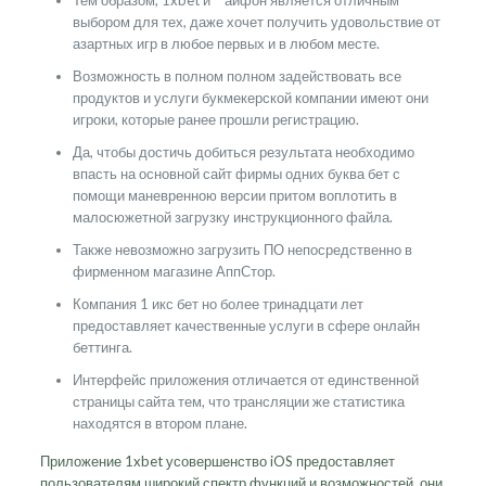
Тем образом, 1xbet и” “айфон является отличным
выбором для тех, даже хочет получить удовольствие от
азартных игр в любое первых и в любом месте.
Возможность в полном полном задействовать все
продуктов и услуги букмекерской компании имеют они
игроки, которые ранее прошли регистрацию.
Да, чтобы достичь добиться результата необходимо
впасть на основной сайт фирмы одних буква бет с
помощи маневренною версии притом воплотить в
малосюжетной загрузку инструкционного файла.
Также невозможно загрузить ПО непосредственно в
фирменном магазине АппСтор.
Компания 1 икс бет но более тринадцати лет
предоставляет качественные услуги в сфере онлайн
беттинга.
Интерфейс приложения отличается от единственной
страницы сайта тем, что трансляции же статистика
находятся в втором плане.
Приложение 1xbet усовершенство iOS предоставляет
пользователям широкий спектр функций и возможностей, они