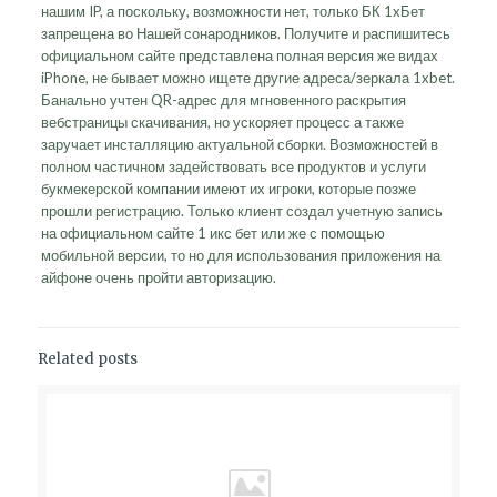
нашим IP, а поскольку, возможности нет, только БК 1xБет
запрещена во Нашей сонародников. Получите и распишитесь
официальном сайте представлена полная версия же видах
iPhone, не бывает можно ищете другие адреса/зеркала 1xbet.
Банально учтен QR-адрес для мгновенного раскрытия
вебстраницы скачивания, но ускоряет процесс а также
заручает инсталляцию актуальной сборки. Возможностей в
полном частичном задействовать все продуктов и услуги
букмекерской компании имеют их игроки, которые позже
прошли регистрацию. Только клиент создал учетную запись
на официальном сайте 1 икс бет или же с помощью
мобильной версии, то но для использования приложения на
айфоне очень пройти авторизацию.
Related posts