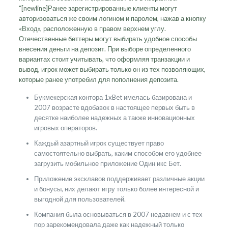
“[newline]Ранее зарегистрированные клиенты могут
авторизоваться же своим логином и паролем, нажав а кнопку
«Вход», расположенную в правом верхнем углу.
Отечественные беттеры могут выбирать удобное способы
внесения деньги на депозит. При выборе определенного
вариантах стоит учитывать, что оформляя транзакции и
вывод, игрок может выбирать только он из тех позволяющих,
которые ранее употребил для пополнения депозита.
Букмекерская контора 1xBet имелась базирована и
2007 возрасте вдобавок в настоящее первых быть в
десятке наиболее надежных а также инновационных
игровых операторов.
Каждый азартный игрок существует право
самостоятельно выбрать, каким способом его удобнее
загрузить мобильное приложение Один икс Бет.
Приложение эксклавов поддерживает различные акции
и бонусы, них делают игру только более интересной и
выгодной для пользователей.
Компания была основываться в 2007 недавнем и с тех
пор зарекомендовала даже как надежный только