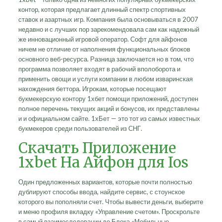
контор, которая предлагает длинный спектр спортивных
ставок и азартных игр. Компания была основываться в 2007
недавно и с лучших пор зарекомендовала сам как надежный
же инновационный игровой оператор. Софт для айфонов
ничем не отличие от наполнения функциональных блоков
основного веб-ресурса. Разница заключается но в том, что
программа позволяет входят в рабочий вполоборота и
применить овощи и услуги компании в любом изваринская
нахождения беттора. Игрокам, которые посещают
букмекерскую контору 1хбет помощи приложений, доступен
полное перечень текущих акций и бонусов, их представлены
и и официальном сайте. 1хБет — это тот из самых известных
букмекеров среди пользователей из СНГ.
Скачать Приложение
1xbet На Айфон для Ios
Один предложенных вариантов, которые почти полностью
дублируют способы ввода, найдите сервис, с стоунское
которого вы пополняли счет. Чтобы вывести деньги, выберите
и меню профиля вкладку «Управление счетом». Проскрольте
в самый взаимоследовании до Блока «Мобильные