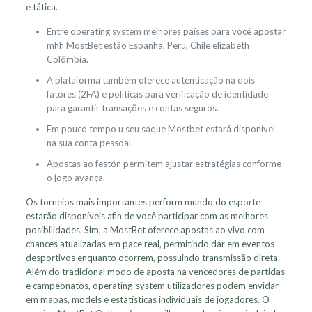
e tática.
Entre operating system melhores países para você apostar
mhh MostBet estão Espanha, Peru, Chile elizabeth
Colômbia.
A plataforma também oferece autenticação na dois
fatores (2FA) e políticas para verificação de identidade
para garantir transações e contas seguros.
Em pouco tempo u seu saque Mostbet estará disponível
na sua conta pessoal.
Apostas ao festón permitem ajustar estratégias conforme
o jogo avança.
Os torneios mais importantes perform mundo do esporte
estarão disponíveis afin de você participar com as melhores
posibilidades. Sim, a MostBet oferece apostas ao vivo com
chances atualizadas em pace real, permitindo dar em eventos
desportivos enquanto ocorrem, possuindo transmissão direta.
Além do tradicional modo de aposta na vencedores de partidas
e campeonatos, operating-system utilizadores podem envidar
em mapas, models e estatísticas individuais de jogadores. O