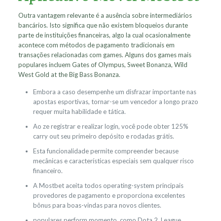
Outra vantagem relevante é a ausência sobre intermediários
bancários. Isto significa que não existem bloqueios durante
parte de instituições financeiras, algo la cual ocasionalmente
acontece com métodos de pagamento tradicionais em
transações relacionadas com games. Alguns dos games mais
populares incluem Gates of Olympus, Sweet Bonanza, Wild
West Gold at the Big Bass Bonanza.
Embora a caso desempenhe um disfrazar importante nas
apostas esportivas, tornar-se um vencedor a longo prazo
requer muita habilidade e tática.
Ao ze registrar e realizar login, você pode obter 125%
carry out seu primeiro depósito e rodadas grátis.
Esta funcionalidade permite compreender because
mecânicas e características especiais sem qualquer risco
financeiro.
A Mostbet aceita todos operating-system principais
provedores de pagamento e proporciona excelentes
bônus para boas-vindas para novos clientes.
populares perform momento, como Dota 2, League