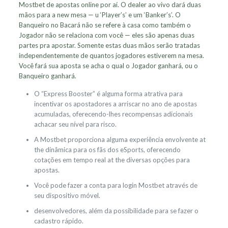
Mostbet de apostas online por aí. O dealer ao vivo dará duas
mãos para a new mesa — u ‘Player’s’ e um ‘Banker’s’. O
Banqueiro no Bacará não se refere à casa como também o
Jogador não se relaciona com você — eles são apenas duas
partes pra apostar. Somente estas duas mãos serão tratadas
independentemente de quantos jogadores estiverem na mesa.
Você fará sua aposta se acha o qual o Jogador ganhará, ou o
Banqueiro ganhará.
O “Express Booster” é alguma forma atrativa para
incentivar os apostadores a arriscar no ano de apostas
acumuladas, oferecendo-lhes recompensas adicionais
achacar seu nível para risco.
A Mostbet proporciona alguma experiência envolvente at
the dinâmica para os fãs dos eSports, oferecendo
cotações em tempo real at the diversas opções para
apostas.
Você pode fazer a conta para login Mostbet através de
seu dispositivo móvel.
desenvolvedores, além da possibilidade para se fazer o
cadastro rápido.