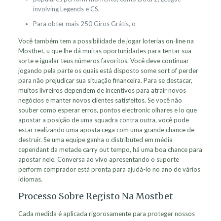
involving Legends e CS.
Para obter mais 250 Giros Grátis, o
Você também tem a possibilidade de jogar loterias on-line na
Mostbet, u que lhe dá muitas oportunidades para tentar sua
sorte e igualar teus números favoritos. Você deve continuar
jogando pela parte os quais está disposto some sort of perder
para não prejudicar sua situação financeira. Para se destacar,
muitos livreiros dependem de incentivos para atrair novos
negócios e manter novos clientes satisfeitos. Se você não
souber como esperar erros, pontos electronic olhares e lo que
apostar a posição de uma squadra contra outra, você pode
estar realizando uma aposta cega com uma grande chance de
destruir. Se uma equipe ganha o distributed em média
cependant da metade carry out tempo, há uma boa chance para
apostar nele. Conversa ao vivo apresentando o suporte
perform comprador está pronta para ajudá-lo no ano de vários
idiomas.
Processo Sobre Registo Na Mostbet
Cada medida é aplicada rigorosamente para proteger nossos