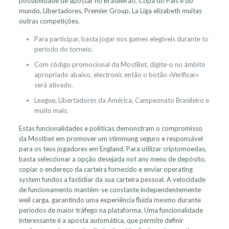
possibilidade de apostar no Brasileirão, Copa do País e do
mundo, Libertadores, Premier Group, La Liga elizabeth muitas
outras competições.
Para participar, basta jogar nos games elegíveis durante to
período do torneio.
Com código promocional da MostBet, digite-o no ámbito
apropriado abaixo, electronic então o botão «Verificar»
será ativado.
League, Libertadores da América, Campeonato Brasileiro e
muito mais.
Estas funcionalidades e políticas demonstram o compromisso
da Mostbet em promover um stimmung seguro e responsável
para os teus jogadores em England. Para utilizar criptomoedas,
basta seleccionar a opção desejada not any menu de depósito,
copiar o endereço da carteira fornecido e enviar operating
system fundos a fastidiar da sua carteira pessoal. A velocidade
de funcionamento mantém-se constante independentemente
weil carga, garantindo uma experiência fluida mesmo durante
períodos de maior tráfego na plataforma. Uma funcionalidade
interessante é a aposta automática, que permite definir