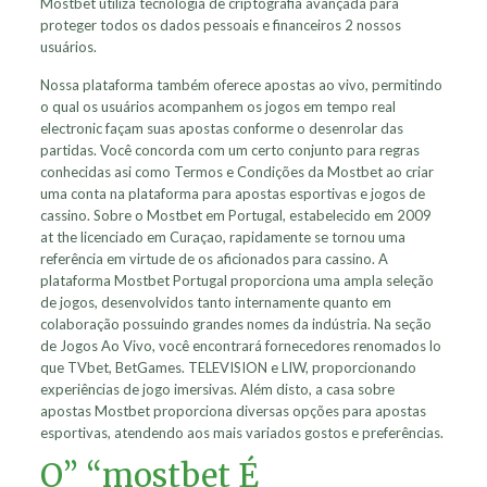
Mostbet utiliza tecnologia de criptografia avançada para
proteger todos os dados pessoais e financeiros 2 nossos
usuários.
Nossa plataforma também oferece apostas ao vivo, permitindo
o qual os usuários acompanhem os jogos em tempo real
electronic façam suas apostas conforme o desenrolar das
partidas. Você concorda com um certo conjunto para regras
conhecidas asi como Termos e Condições da Mostbet ao criar
uma conta na plataforma para apostas esportivas e jogos de
cassino. Sobre o Mostbet em Portugal, estabelecido em 2009
at the licenciado em Curaçao, rapidamente se tornou uma
referência em virtude de os aficionados para cassino. A
plataforma Mostbet Portugal proporciona uma ampla seleção
de jogos, desenvolvidos tanto internamente quanto em
colaboração possuindo grandes nomes da indústria. Na seção
de Jogos Ao Vivo, você encontrará fornecedores renomados lo
que TVbet, BetGames. TELEVISION e LIW, proporcionando
experiências de jogo imersivas. Além disto, a casa sobre
apostas Mostbet proporciona diversas opções para apostas
esportivas, atendendo aos mais variados gostos e preferências.
O” “mostbet É