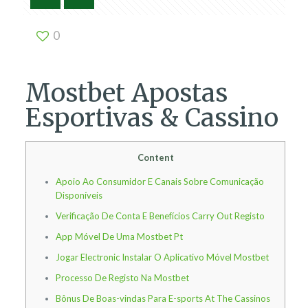
0
Mostbet Apostas
Esportivas & Cassino
Content
Apoio Ao Consumidor E Canais Sobre Comunicação
Disponíveis
Verificação De Conta E Benefícios Carry Out Registo
App Móvel De Uma Mostbet Pt
Jogar Electronic Instalar O Aplicativo Móvel Mostbet
Processo De Registo Na Mostbet
Bônus De Boas-vindas Para E-sports At The Cassinos