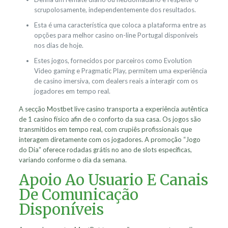
scrupolosamente, independentemente dos resultados.
Esta é uma característica que coloca a plataforma entre as
opções para melhor casino on-line Portugal disponíveis
nos dias de hoje.
Estes jogos, fornecidos por parceiros como Evolution
Video gaming e Pragmatic Play, permitem uma experiência
de casino imersiva, com dealers reais a interagir com os
jogadores em tempo real.
A secção Mostbet live casino transporta a experiência autêntica
de 1 casino físico afin de o conforto da sua casa. Os jogos são
transmitidos em tempo real, com crupiês profissionais que
interagem diretamente com os jogadores. A promoção “Jogo
do Dia” oferece rodadas grátis no ano de slots específicas,
variando conforme o dia da semana.
Apoio Ao Usuario E Canais
De Comunicação
Disponíveis