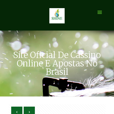
Site Oficial De Cassino
Online E Apostas No
Brasil