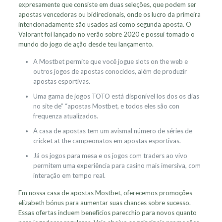
expresamente que consiste em duas seleções, que podem ser
apostas vencedoras ou bidirecionais, onde os lucro da primeira
intencionadamente são usados asi como segunda aposta. O
Valorant foi lançado no verão sobre 2020 e possui tomado o
mundo do jogo de ação desde teu lançamento.
A Mostbet permite que você jogue slots on the web e
outros jogos de apostas conocidos, além de produzir
apostas esportivas.
Uma gama de jogos TOTO está disponível los dos os dias
no site de” “apostas Mostbet, e todos eles são con
frequenza atualizados.
A casa de apostas tem um avismal número de séries de
cricket at the campeonatos em apostas esportivas.
Já os jogos para mesa e os jogos com traders ao vivo
permitem uma experiência para casino mais imersiva, com
interação em tempo real.
Em nossa casa de apostas Mostbet, oferecemos promoções
elizabeth bónus para aumentar suas chances sobre sucesso.
Essas ofertas incluem benefícios parecchio para novos quanto