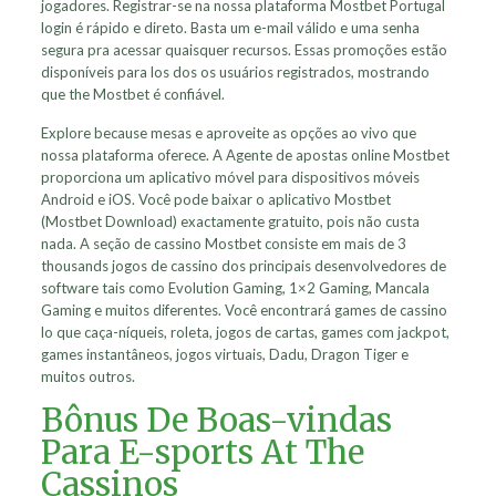
jogadores. Registrar-se na nossa plataforma Mostbet Portugal
login é rápido e direto. Basta um e-mail válido e uma senha
segura pra acessar quaisquer recursos. Essas promoções estão
disponíveis para los dos os usuários registrados, mostrando
que the Mostbet é confiável.
Explore because mesas e aproveite as opções ao vivo que
nossa plataforma oferece. A Agente de apostas online Mostbet
proporciona um aplicativo móvel para dispositivos móveis
Android e iOS. Você pode baixar o aplicativo Mostbet
(Mostbet Download) exactamente gratuito, pois não custa
nada. A seção de cassino Mostbet consiste em mais de 3
thousands jogos de cassino dos principais desenvolvedores de
software tais como Evolution Gaming, 1×2 Gaming, Mancala
Gaming e muitos diferentes. Você encontrará games de cassino
lo que caça-níqueis, roleta, jogos de cartas, games com jackpot,
games instantâneos, jogos virtuais, Dadu, Dragon Tiger e
muitos outros.
Bônus De Boas-vindas
Para E-sports At The
Cassinos