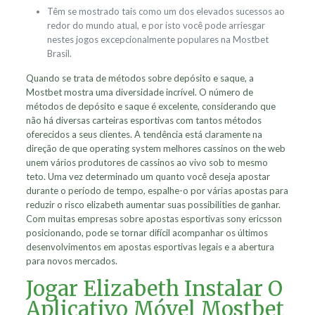
Têm se mostrado tais como um dos elevados sucessos ao
redor do mundo atual, e por isto você pode arriesgar
nestes jogos excepcionalmente populares na Mostbet
Brasil.
Quando se trata de métodos sobre depósito e saque, a
Mostbet mostra uma diversidade incrível. O número de
métodos de depósito e saque é excelente, considerando que
não há diversas carteiras esportivas com tantos métodos
oferecidos a seus clientes. A tendência está claramente na
direção de que operating system melhores cassinos on the web
unem vários produtores de cassinos ao vivo sob to mesmo
teto. Uma vez determinado um quanto você deseja apostar
durante o período de tempo, espalhe-o por várias apostas para
reduzir o risco elizabeth aumentar suas possibilities de ganhar.
Com muitas empresas sobre apostas esportivas sony ericsson
posicionando, pode se tornar difícil acompanhar os últimos
desenvolvimentos em apostas esportivas legais e a abertura
para novos mercados.
Jogar Elizabeth Instalar O
Aplicativo Móvel Mostbet