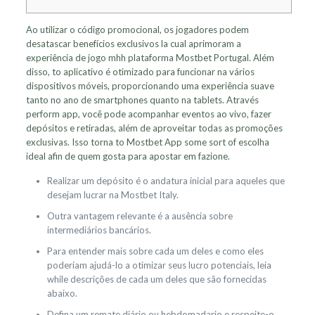
Ao utilizar o código promocional, os jogadores podem
desatascar benefícios exclusivos la cual aprimoram a
experiência de jogo mhh plataforma Mostbet Portugal. Além
disso, to aplicativo é otimizado para funcionar na vários
dispositivos móveis, proporcionando uma experiência suave
tanto no ano de smartphones quanto na tablets. Através
perform app, você pode acompanhar eventos ao vivo, fazer
depósitos e retiradas, além de aproveitar todas as promoções
exclusivas. Isso torna to Mostbet App some sort of escolha
ideal afin de quem gosta para apostar em fazione.
Realizar um depósito é o andatura inicial para aqueles que
desejam lucrar na Mostbet Italy.
Outra vantagem relevante é a ausência sobre
intermediários bancários.
Para entender mais sobre cada um deles e como eles
poderiam ajudá-lo a otimizar seus lucro potenciais, leia
while descrições de cada um deles que são fornecidas
abaixo.
Defina um remate diário ou hebdomadario e respeite-o