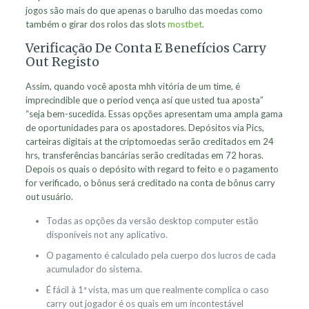
jogos são mais do que apenas o barulho das moedas como
também o girar dos rolos das slots
mostbet
.
Verificação De Conta E Benefícios Carry
Out Registo
Assim, quando você aposta mhh vitória de um time, é
imprecindible que o period vença así que usted tua aposta”
“seja bem-sucedida. Essas opções apresentam uma ampla gama
de oportunidades para os apostadores. Depósitos via Pics,
carteiras digitais at the criptomoedas serão creditados em 24
hrs, transferências bancárias serão creditadas em 72 horas.
Depois os quais o depósito with regard to feito e o pagamento
for verificado, o bônus será creditado na conta de bônus carry
out usuário.
Todas as opções da versão desktop computer estão
disponíveis not any aplicativo.
O pagamento é calculado pela cuerpo dos lucros de cada
acumulador do sistema.
É fácil à 1ª vista, mas um que realmente complica o caso
carry out jogador é os quais em um incontestável