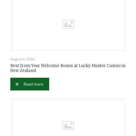
August 4, 2026
Best from Your Welcome Bonus at Lucky Hunter Casino in
New Zealand
Read more