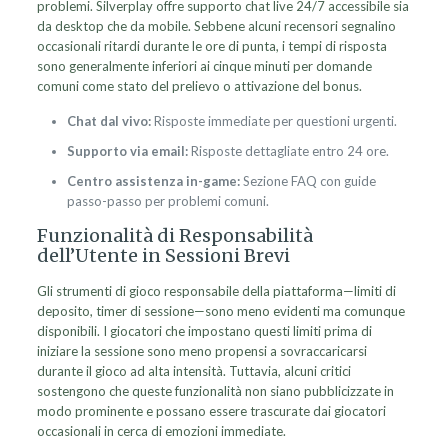
problemi. Silverplay offre supporto chat live 24/7 accessibile sia
da desktop che da mobile. Sebbene alcuni recensori segnalino
occasionali ritardi durante le ore di punta, i tempi di risposta
sono generalmente inferiori ai cinque minuti per domande
comuni come stato del prelievo o attivazione del bonus.
Chat dal vivo:
Risposte immediate per questioni urgenti.
Supporto via email:
Risposte dettagliate entro 24 ore.
Centro assistenza in-game:
Sezione FAQ con guide
passo-passo per problemi comuni.
Funzionalità di Responsabilità
dell’Utente in Sessioni Brevi
Gli strumenti di gioco responsabile della piattaforma—limiti di
deposito, timer di sessione—sono meno evidenti ma comunque
disponibili. I giocatori che impostano questi limiti prima di
iniziare la sessione sono meno propensi a sovraccaricarsi
durante il gioco ad alta intensità. Tuttavia, alcuni critici
sostengono che queste funzionalità non siano pubblicizzate in
modo prominente e possano essere trascurate dai giocatori
occasionali in cerca di emozioni immediate.