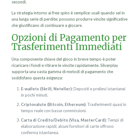
secondi.
La strategia intorno ai free spins è semplice: usali quando sei in
una lunga serie di perdite; possono produrre vincite significative
che giustificano di continuare a giocare.
Opzioni di Pagamento per
Trasferimenti Immediati
Una componente chiave del gioco in breve tempo è poter
ricaricare i fondi e ritirare le vincite rapidamente. Silverplay
supporta una vasta gamma di metodi di pagamento che
soddisfano questa esigenza:
E-wallets (Skrill, Neteller):
Depositi e prelievi istantanei
in pochi minuti.
Criptovalute (Bitcoin, Ethereum):
Trasferimenti quasi in
tempo reale con basse commissioni.
Carta di Credito/Debito (Visa, MasterCard):
Tempi di
elaborazione rapidi; alcuni fornitori di carte offrono
conferma istantanea.