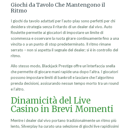
Giochi da Tavolo Che Mantengono il
Ritmo
I giochi da tavolo adattati per l’auto-play sono perfetti per chi
desidera strategia senza il ritardo di un dealer dal vivo. Auto
Roulette permette ai giocatori di impostare un limite di
scommessa e osservare la ruota girare continuamente fino a una
vincita o a un punto di stop predeterminato. Il ritmo rimane
serrato – non si aspetta il segnale del dealer; si è in controllo del
ritmo.
Allo stesso modo, Blackjack Prestige offre un’interfaccia snella
che permette di giocare mani rapide una dopo l’altra. I giocatori
possono impostare limiti di bankroll e lasciare che l’algoritmo
prenda decisioni, assicurando nessun tempo morto tra un round
e l’altro.
Dinamicità del Live
Casino in Brevi Momenti
Mentre i dealer dal vivo portano tradizionalmente un ritmo più
lento, Silverplay ha curato una selezione di giochi live rapidissimi