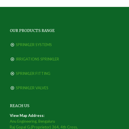
OUR PRODUCTS RANGE
SPRINKLER SYSTEMS
IRRIGATIONS SPRINKLER
SPRINKLER FITTING
SPRINKLER VALVES
REACH US
View Map Address:
Anu Engineering, Bengaluru
Raj Gopal G.(Proprietor) 364, 4th Cross,