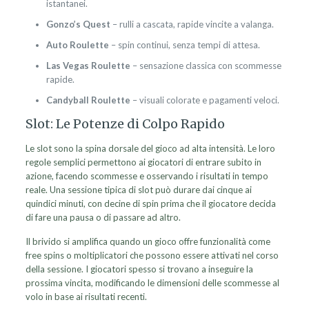
istantanei.
Gonzo’s Quest
– rulli a cascata, rapide vincite a valanga.
Auto Roulette
– spin continui, senza tempi di attesa.
Las Vegas Roulette
– sensazione classica con scommesse
rapide.
Candyball Roulette
– visuali colorate e pagamenti veloci.
Slot: Le Potenze di Colpo Rapido
Le slot sono la spina dorsale del gioco ad alta intensità. Le loro
regole semplici permettono ai giocatori di entrare subito in
azione, facendo scommesse e osservando i risultati in tempo
reale. Una sessione tipica di slot può durare dai cinque ai
quindici minuti, con decine di spin prima che il giocatore decida
di fare una pausa o di passare ad altro.
Il brivido si amplifica quando un gioco offre funzionalità come
free spins o moltiplicatori che possono essere attivati nel corso
della sessione. I giocatori spesso si trovano a inseguire la
prossima vincita, modificando le dimensioni delle scommesse al
volo in base ai risultati recenti.