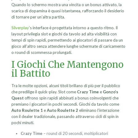
Quando lo schermo mostra una vincita o un bonus attivato, la
scarica di dopamina è quasi istantanea, rafforzando il desiderio
di tornare per un’altra partita.
Silverplay
’s interface è progettata intorno a questo ritmo. Il
layout privilegia slot e giochi da tavolo ad alta visibilità con
tempi di spin rapidi, permettendo ai giocatori di passare da un
gioco all’altro senza attendere lunghe schermate di caricamento
o round di scommessa prolungati.
I Giochi Che Mantengono
il Battito
Tra le molte opzioni, alcuni titoli brillano di più per il pubblico
che predilige il quick-play. Slot come
Crazy Time
e
Gonzo’s
Quest
offrono spin rapidi abbinati a bonus coinvolgenti che
premiano i giocatori in pochi secondi. Giochi da tavolo come
Auto Roulette 1
e
Auto Roulette 2
eliminano l’interazione
con il dealer tradizionale, passando attraverso cicli di spin in
pochi minuti.
Crazy Time
– round di 20 secondi, moltiplicatori