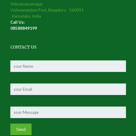
Vidyamanyanagar,
Vishwaneedam Post, Bengaluru - 560091
, Karnataka, India
Call Us:
08588849199
CONTACT US