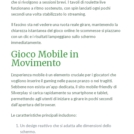
che si rivolgono a sessioni brevi. I tavoli di roulette live
funzionano a ritmo sostenuto, con spin lanciati ogni pochi
secondi una volta stabilizzato lo streaming.
Il fascino sta nel vedere una ruota reale girare, mantenendo la
chiarezza istantanea del gioco online: le scommesse si piazzano
con un clic e i risultati lampeggiano sullo schermo
immediatamente.
Gioco Mobile in
Movimento
L’esperienza mobile è un elemento cruciale per i giocatori che
vogliono inserire il gaming nelle pause pranzo o nei tragitti.
Sebbene non esista un’app dedicata, il sito mobile-friendly di
Silverplay si carica rapidamente su smartphone e tablet,
permettendo agli utenti di iniziare a girare in pochi secondi
dall’apertura del browser.
Le caratteristiche principali includono:
Un design reattivo che si adatta alle dimensioni dello
schermo.