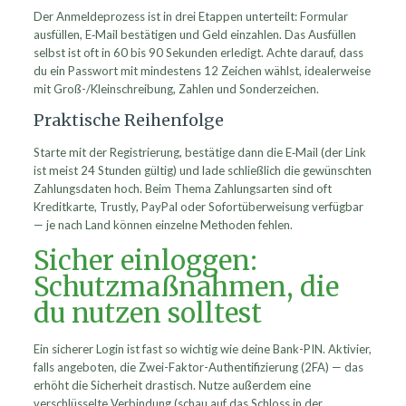
Der Anmeldeprozess ist in drei Etappen unterteilt: Formular
ausfüllen, E‑Mail bestätigen und Geld einzahlen. Das Ausfüllen
selbst ist oft in 60 bis 90 Sekunden erledigt. Achte darauf, dass
du ein Passwort mit mindestens 12 Zeichen wählst, idealerweise
mit Groß-/Kleinschreibung, Zahlen und Sonderzeichen.
Praktische Reihenfolge
Starte mit der Registrierung, bestätige dann die E‑Mail (der Link
ist meist 24 Stunden gültig) und lade schließlich die gewünschten
Zahlungsdaten hoch. Beim Thema Zahlungsarten sind oft
Kreditkarte, Trustly, PayPal oder Sofortüberweisung verfügbar
— je nach Land können einzelne Methoden fehlen.
Sicher einloggen:
Schutzmaßnahmen, die
du nutzen solltest
Ein sicherer Login ist fast so wichtig wie deine Bank-PIN. Aktivier,
falls angeboten, die Zwei-Faktor-Authentifizierung (2FA) — das
erhöht die Sicherheit drastisch. Nutze außerdem eine
verschlüsselte Verbindung (schau auf das Schloss in der