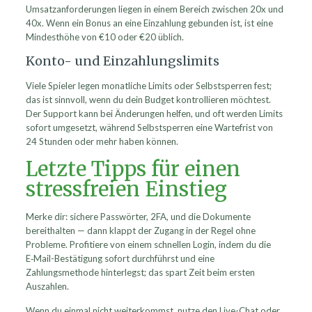
Umsatzanforderungen liegen in einem Bereich zwischen 20x und
40x. Wenn ein Bonus an eine Einzahlung gebunden ist, ist eine
Mindesthöhe von €10 oder €20 üblich.
Konto- und Einzahlungslimits
Viele Spieler legen monatliche Limits oder Selbstsperren fest;
das ist sinnvoll, wenn du dein Budget kontrollieren möchtest.
Der Support kann bei Änderungen helfen, und oft werden Limits
sofort umgesetzt, während Selbstsperren eine Wartefrist von
24 Stunden oder mehr haben können.
Letzte Tipps für einen
stressfreien Einstieg
Merke dir: sichere Passwörter, 2FA, und die Dokumente
bereithalten — dann klappt der Zugang in der Regel ohne
Probleme. Profitiere von einem schnellen Login, indem du die
E‑Mail-Bestätigung sofort durchführst und eine
Zahlungsmethode hinterlegst; das spart Zeit beim ersten
Auszahlen.
Wenn du einmal nicht weiterkommst, nutze den Live-Chat oder