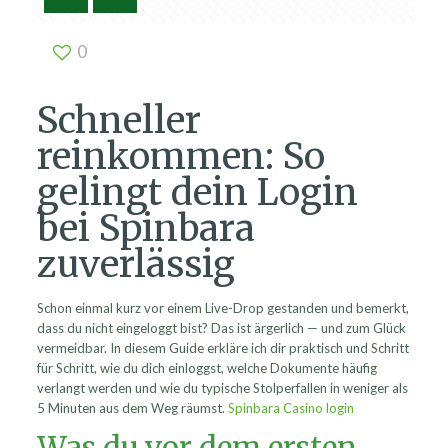
0
Schneller
reinkommen: So
gelingt dein Login
bei Spinbara
zuverlässig
Schon einmal kurz vor einem Live-Drop gestanden und bemerkt,
dass du nicht eingeloggt bist? Das ist ärgerlich — und zum Glück
vermeidbar. In diesem Guide erkläre ich dir praktisch und Schritt
für Schritt, wie du dich einloggst, welche Dokumente häufig
verlangt werden und wie du typische Stolperfallen in weniger als
5 Minuten aus dem Weg räumst.
Spinbara Casino login
Was du vor dem ersten