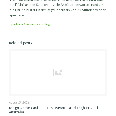
die E‑Mail an den Support — viele Anbieter antworten rund um
die Uhr. So bist du in der Regel innerhalb von 24 Stunden wieder
spielbereit.
Spinbara Casino casino login
Related posts
August 5, 2026
Kings Game Casino – Fast Payouts and High Prizes in
Australia