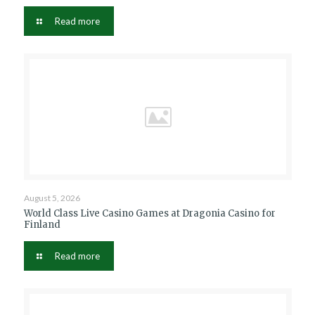
Read more
August 5, 2026
World Class Live Casino Games at Dragonia Casino for
Finland
Read more