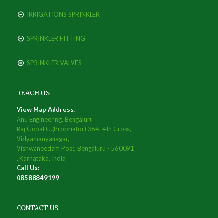
IRRIGATIONS SPRINKLER
SPRINKLER FITTING
SPRINKLER VALVES
REACH US
View Map Address:
Anu Engineering, Bengaluru
Raj Gopal G.(Proprietor) 364, 4th Cross,
Vidyamanyanagar,
Vishwaneedam Post, Bengaluru - 560091
, Karnataka, India
Call Us:
08588849199
CONTACT US