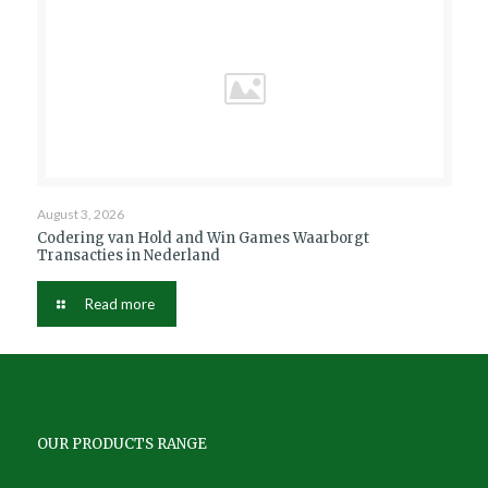
August 3, 2026
Codering van Hold and Win Games Waarborgt
Transacties in Nederland
Read more
OUR PRODUCTS RANGE