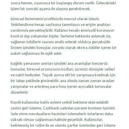
sonra hemen, oyuncuya bir başlangıç durum verilir. Gelecekteki
işlem bir sonraki aşama ile ulaşma gerektirecek.
bireysel ilerlemenizi profilinizde mevcut olarak izleyin.
Yetkilendirme hesap sayfasına tanımlayıcı ve erişim anahtarı
yardımıyla gerçekleştirilir. Kullanıcı hesabı emniyetli korunuyor
kontrol dışı yabancılar kişiler. İlerleme hakkında anlamak da,
sağlanan ödüllerin sayısını analiz ederek oldukça gerçekçidir.
Sistem içindeki Sonuçlar, zorunlu olarak ekstra ödüller içeren bir
paket sağlanması ile eşlik eder.
bağlılık şemasının sınırları içindeki ana avantajlar benzersiz
bonuslar, bireysel promosyon kodları, ücretsiz dönüşler setleri
ve nakit hediyeler. Teşvik ayrıca elit bir yarışmaya katılmak için
bir talep şeklinde görünebilir. ana sitede zaman zaman sıradan
yarışmalar ve artırılmış para fonu içeren ayrıcalıklı turnuvalar
düzenlenir.
Kayıtlı kullanıcılar bahis eylemi yetkili bekleme elde edebilir
casino geri ödeme. Cashback yatırılan paranın kısmının tazmini.
İade etme mevduatların hacimleri ödemelerin tutarlarını daha
yüksek olması sağlanması halinde geçerlidir. Kullanıcılar,
belirlenmiş bir rütbe ile en olumlu şartlar üzerinden geri ödeme