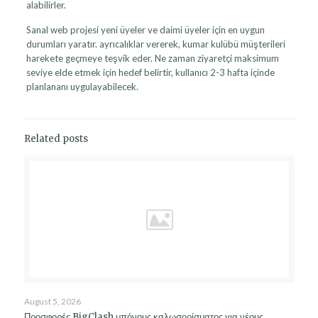
alabilirler.
Sanal web projesi yeni üyeler ve daimi üyeler için en uygun
durumları yaratır. ayrıcalıklar vererek, kumar kulübü müşterileri
harekete geçmeye teşvik eder. Ne zaman ziyaretçi maksimum
seviye elde etmek için hedef belirtir, kullanıcı 2-3 hafta içinde
planlananı uygulayabilecek.
Related posts
August 5, 2026
Προσφορές BigClash μπόνους καλωσορίσματος για νέους