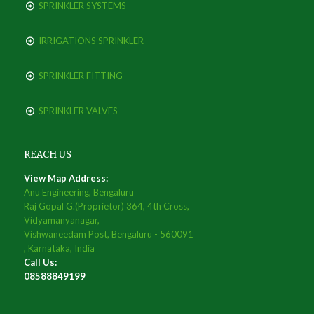
SPRINKLER SYSTEMS
IRRIGATIONS SPRINKLER
SPRINKLER FITTING
SPRINKLER VALVES
REACH US
View Map Address:
Anu Engineering, Bengaluru
Raj Gopal G.(Proprietor) 364, 4th Cross,
Vidyamanyanagar,
Vishwaneedam Post, Bengaluru - 560091
, Karnataka, India
Call Us:
08588849199