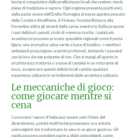
lasciarsi conquistare dalle prelibatezze locali che svelano storie
piene di tradizione e sapore. Ogni regione presenta piatti unici,
dalla pasta vivace dell’Emilia-Romagna al pesce appena pescato
della Costiera Amalfitana. A Firenze, l’iconica Bistecca alla
Fiorentina attira gli amanti della carne, mentre la Sicilia propone
i suoi deliziosi cannoli, ricchi di cremosa ricotta. I palati più
avventurosi possono provare specialità regionali come il pesto
ligure, una aromatica salsa verde a base di basilico. I venditori
ambulanti propongono arancini profumati, tentando i passanti
con le loro dorate polpette di riso. Che si mangi all’aperto in
un’pittoresca trattoria o a lume di candela in un ristorante di
lusso, assaporare queste delizie locali cambia qualsiasi
esperienza culinaria in un’indimenticabile avventura culinaria.
Le meccaniche di gioco:
come giocare mentre si
cena
Conoscere i sapori d’Italia può essere solo l’inizio del
divertimento, poiché molti hotel presentano ora attività
coinvolgenti che trasformano la cena in un gioco gustoso. Gli
ospiti possono prendere parte a sfide coinvolgenti, come