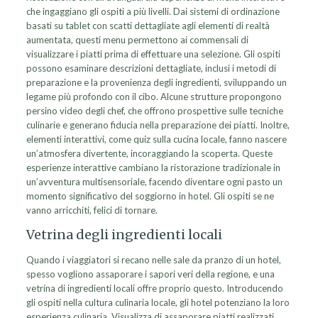
che ingaggiano gli ospiti a più livelli. Dai sistemi di ordinazione
basati su tablet con scatti dettagliate agli elementi di realtà
aumentata, questi menu permettono ai commensali di
visualizzare i piatti prima di effettuare una selezione. Gli ospiti
possono esaminare descrizioni dettagliate, inclusi i metodi di
preparazione e la provenienza degli ingredienti, sviluppando un
legame più profondo con il cibo. Alcune strutture propongono
persino video degli chef, che offrono prospettive sulle tecniche
culinarie e generano fiducia nella preparazione dei piatti. Inoltre,
elementi interattivi, come quiz sulla cucina locale, fanno nascere
un’atmosfera divertente, incoraggiando la scoperta. Queste
esperienze interattive cambiano la ristorazione tradizionale in
un’avventura multisensoriale, facendo diventare ogni pasto un
momento significativo del soggiorno in hotel. Gli ospiti se ne
vanno arricchiti, felici di tornare.
Vetrina degli ingredienti locali
Quando i viaggiatori si recano nelle sale da pranzo di un hotel,
spesso vogliono assaporare i sapori veri della regione, e una
vetrina di ingredienti locali offre proprio questo. Introducendo
gli ospiti nella cultura culinaria locale, gli hotel potenziano la loro
esperienza culinaria. Visualizza di assaporare piatti realizzati