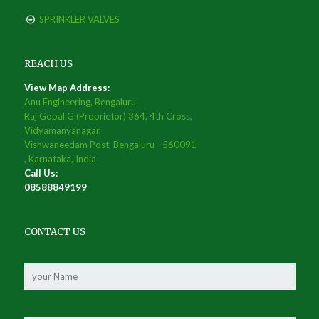
SPRINKLER VALVES
REACH US
View Map Address:
Anu Engineering, Bengaluru
Raj Gopal G.(Proprietor) 364, 4th Cross,
Vidyamanyanagar,
Vishwaneedam Post, Bengaluru - 560091
, Karnataka, India
Call Us:
08588849199
CONTACT US