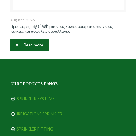
August 5, 2026
Προσφορές BigClash μπόνους καλωσορίσματος για νέους
παίκτες και ασφαλείς συναλλαγές
Read more
OUR PRODUCTS RANGE
SPRINKLER SYSTEMS
IRRIGATIONS SPRINKLER
SPRINKLER FITTING