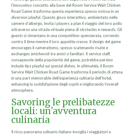
l’innovativo concetto alla base del Room Service Wait Chicken
Road Game trasforma questa esperienza spesso noiosa in un
diversion playful. Questo gioco interattivo, ambientato nelle
camere d’albergo, invita i players a plan il viaggio del loro pollo
attraverso una strada virtuale piena di obstacles e rewards. Gli
guests si cimentano in una competition spensierata, correndo
contro il time mentre il loro appetite cresce. Il design del game
encourages il cameratismo, spesso scatenando risate e
exchanges amichevoli tra amici o familiari. Il service staff,
consapevole della popolarità del game, potrebbe persino
include tips playful sui special dishes. In ultimately, il Room
Service Wait Chicken Road Game trasforma il periodo di attesa
in una part memorable dell’esperienza culinaria dell’hotel,
enhancing la soddisfazione degli ospiti e migliorando l’overall
atmosphere.
Savoring le prelibatezze
locali: un’avventura
culinaria
Il ricco panorama culinario italiano invoglia i viaggiatori a