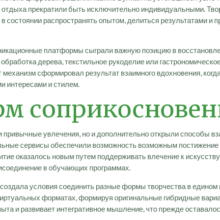
отдыха прекратили быть исключительно индивидуальными. Творч
 в состоянии распространять опытом, делиться результатами и 
икационные платформы сыграли важную позицию в восстановлен
я обработка дерева, текстильное рукоделие или гастрономическо
т механизм сформировал результат взаимного вдохновения, когд
и интересами и стилем.
м соприкосновени
и привычные увлечения, но и дополнительно открыли способы вз
льные сервисы обеспечили возможность возможным постижение и
витие оказалось новым путем поддерживать влечение к искусств
рисоединение в обучающих программах.
создала условия соединить разные формы творчества в едином к
 виртуальных форматах, формируя оригинальные гибридные вариа
ыта и развивает интегративное мышление, что прежде оставало