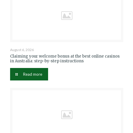
August 6, 2026
Claiming your welcome bonus at the best online casinos
in Australia: step-by-step instructions
Read more