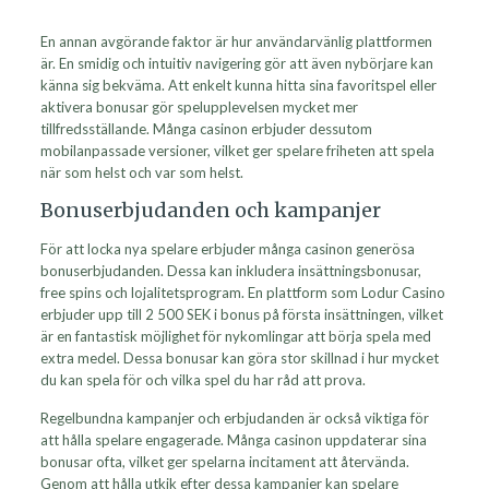
En annan avgörande faktor är hur användarvänlig plattformen
är. En smidig och intuitiv navigering gör att även nybörjare kan
känna sig bekväma. Att enkelt kunna hitta sina favoritspel eller
aktivera bonusar gör spelupplevelsen mycket mer
tillfredsställande. Många casinon erbjuder dessutom
mobilanpassade versioner, vilket ger spelare friheten att spela
när som helst och var som helst.
Bonuserbjudanden och kampanjer
För att locka nya spelare erbjuder många casinon generösa
bonuserbjudanden. Dessa kan inkludera insättningsbonusar,
free spins och lojalitetsprogram. En plattform som Lodur Casino
erbjuder upp till 2 500 SEK i bonus på första insättningen, vilket
är en fantastisk möjlighet för nykomlingar att börja spela med
extra medel. Dessa bonusar kan göra stor skillnad i hur mycket
du kan spela för och vilka spel du har råd att prova.
Regelbundna kampanjer och erbjudanden är också viktiga för
att hålla spelare engagerade. Många casinon uppdaterar sina
bonusar ofta, vilket ger spelarna incitament att återvända.
Genom att hålla utkik efter dessa kampanjer kan spelare