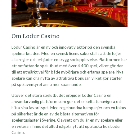
Om Lodur Casino
Lodur Casino är en ny och innovativ aktör på den svenska
spelmarknaden. Med en svensk licens säkerställs att de följer
alla regler och erbjuder en trygg spelupplevelse. Plattformen har
ett omfattande spelutbud med över 4 400 spel, vilket gör den
till ett utmärkt val för både nybörjare och erfarna spelare. Nya
spelare kan dra nytta av attraktiva bonusar, vilket gör starten
på speläventyret ännu mer spännande.
Utöver det stora spelutbudet erbjuder Lodur Casino en
användarvänlig plattform som gör det enkelt att navigera och
hitta sina favoritspel. Med regelbundna kampanjer och en fokus
på säkerhet är de en av de bästa alternativen för
spelentusiaster i Sverige. Oavsett om du är en ny spelare eller
en veteran, finns det alltid något nytt att upptäcka hos Lodur
Casino.