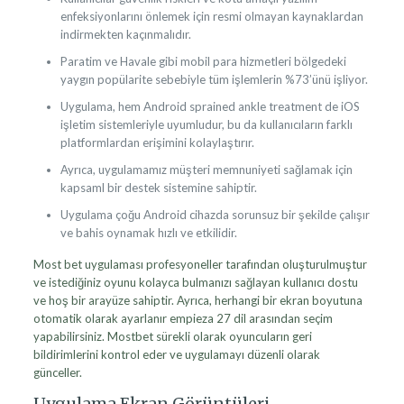
enfeksiyonlarını önlemek için resmi olmayan kaynaklardan
indirmekten kaçınmalıdır.
Paratim ve Havale gibi mobil para hizmetleri bölgedeki
yaygın popülarite sebebiyle tüm işlemlerin %73’ünü işliyor.
Uygulama, hem Android sprained ankle treatment de iOS
işletim sistemleriyle uyumludur, bu da kullanıcıların farklı
platformlardan erişimini kolaylaştırır.
Ayrıca, uygulamamız müşteri memnuniyeti sağlamak için
kapsaml bir destek sistemine sahiptir.
Uygulama çoğu Android cihazda sorunsuz bir şekilde çalışır
ve bahis oynamak hızlı ve etkilidir.
Most bet uygulaması profesyoneller tarafından oluşturulmuştur
ve istediğiniz oyunu kolayca bulmanızı sağlayan kullanıcı dostu
ve hoş bir arayüze sahiptir. Ayrıca, herhangi bir ekran boyutuna
otomatik olarak ayarlanır empieza 27 dil arasından seçim
yapabilirsiniz. Mostbet sürekli olarak oyuncuların geri
bildirimlerini kontrol eder ve uygulamayı düzenli olarak
günceller.
Uygulama Ekran Görüntüleri