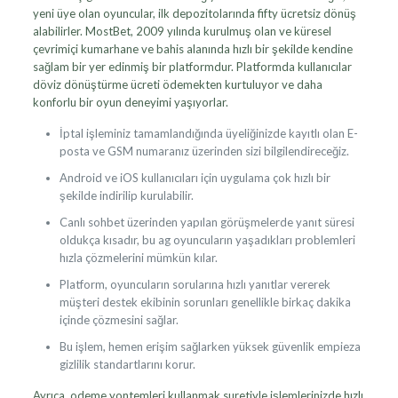
yeni üye olan oyuncular, ilk depozitolarında fifty ücretsiz dönüş
alabilirler. MostBet, 2009 yılında kurulmuş olan ve küresel
çevrimiçi kumarhane ve bahis alanında hızlı bir şekilde kendine
sağlam bir yer edinmiş bir platformdur. Platformda kullanıcılar
döviz dönüştürme ücreti ödemekten kurtuluyor ve daha
konforlu bir oyun deneyimi yaşıyorlar.
İptal işleminiz tamamlandığında üyeliğinizde kayıtlı olan E-
posta ve GSM numaranız üzerinden sizi bilgilendireceğiz.
Android ve iOS kullanıcıları için uygulama çok hızlı bir
şekilde indirilip kurulabilir.
Canlı sohbet üzerinden yapılan görüşmelerde yanıt süresi
oldukça kısadır, bu ag oyuncuların yaşadıkları problemleri
hızla çözmelerini mümkün kılar.
Platform, oyuncuların sorularına hızlı yanıtlar vererek
müşteri destek ekibinin sorunları genellikle birkaç dakika
içinde çözmesini sağlar.
Bu işlem, hemen erişim sağlarken yüksek güvenlik empieza
gizlilik standartlarını korur.
Ayrıca, odeme yontemleri kullanmak suretiyle işlemlerinizde hızlı