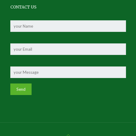
CONTACT US