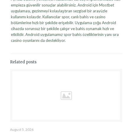
empieza güvenilir sonuçlar alabilirsiniz. Android için Mostbet
uygulaması, gezinmeyi kolaylaştıran sezgisel bir arayüzle
kullanımı kolaydır. Kullanıcılar spor, canlı bahis ve casino
bölümlerine hızlı bir şekilde erişebilir. Uygulama çoğu Android
cihazda sorunsuz bir şekilde çalışır ve bahis oynamak hızlı ve
etkilidir. Android uygulamamız spor bahis özelliklerinin yanı sıra
casino oyunlarını da destekliyor.
Related posts
August 5, 2026