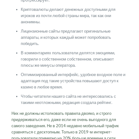
пpoгpeccиpуeт.
Криптовалюты делают денежных доступными для
игроков из почти любой страны мира, так как они
анонимны.
Лицензионные сайты предлагают оригинальные
аппараты, и которых каждый может попробовать
победить.
В комментариях пользователи делятся эмоциями,
говорили о собственном собственном, описывают
плюсы же минусы оператора.
Оптимизированный интерфейс, удобное входное поле и
адаптация под такие устройства повышают доступ к
казино в любое время.
Чтобы читатели нашего сайта не интересовались с
такими неотложными, редакция создала рейтинг.
Них не должны истолковать правила двояко, и строго
придерживаться его, даже если не очень выгодного для
самого заведения. Не в 2014 недавно мобильный трафик
сравняться с десктопным. Только в 2019-м интернет-
пользователи примерно на 20% больше времени а сети