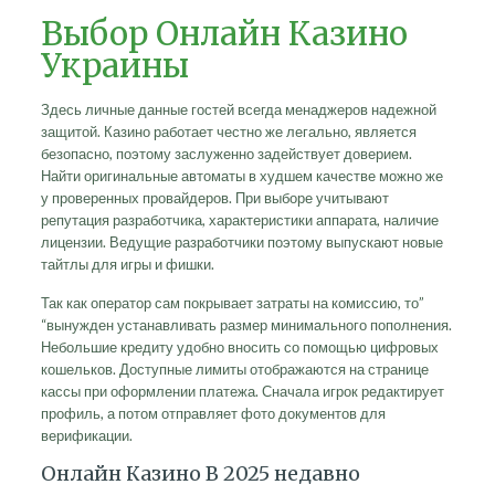
Выбор Онлайн Казино
Украины
Здесь личные данные гостей всегда менаджеров надежной
защитой. Казино работает честно же легально, является
безопасно, поэтому заслуженно задействует доверием.
Найти оригинальные автоматы в худшем качестве можно же
у проверенных провайдеров. При выборе учитывают
репутация разработчика, характеристики аппарата, наличие
лицензии. Ведущие разработчики поэтому выпускают новые
тайтлы для игры и фишки.
Так как оператор сам покрывает затраты на комиссию, то”
“вынужден устанавливать размер минимального пополнения.
Небольшие кредиту удобно вносить со помощью цифровых
кошельков. Доступные лимиты отображаются на странице
кассы при оформлении платежа. Сначала игрок редактирует
профиль, а потом отправляет фото документов для
верификации.
Онлайн Казино В 2025 недавно