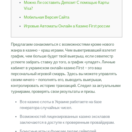
Можно Ли составить Депозит С помощью Карты
Visa?
Мобильная Версия Сайта
Игровые Автоматы Онлайн а Казино First россии
Предлагаем ознакомиться с возможностями кроме нового
жанра в казино – краш играми. Чем выветривавшей взлетит
график, чем больше будет твой выигрыш, если севилестр
успеете забрать ставку до того, а график «упадет». Личные
кабинет в украинском онлайн казино First – это ваш
персональный игровой смаррь. Здесь вы можете управлять
своим ничего – пополнять его, выводить выигрыши,
контролировать историю транзакций. Следил за актуальными
турнирами, проверять свои результаты и призы.
Все казино слоты в Украине работаете на базе
генератора случайных чисел.
Возможностей лицензированных казино эксклавов
заключаются в доступе к проверенным провайдерам.
Бонусные игры и функции делаю геймплей