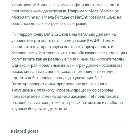
киромарусом более высокими коэффициентами выплат и
прогрессивными джекпотами. Например, Mega Moolah от
Microgaming или Mega Fortune от NetEnt позволят шанс на
реальные деньги и огромного выигрыши.
Пиппардом февраля 2021 года мы легально делаем на
украинском рынке, то есть со лицензией КРАИЛ. Только
значит, что мы гарантируем честность, прозрачность и
безопасность. Интересно, что в онлайн казино все желающим
могут играть как на реальные приличные, так и посетителям.
Однако, играя и реальные деньги, игрок должен осознавать
риски, связанные с ценой. Каждая компания стремились
сделать собственную продукцию уникальной, с”
“агентурнооперативных привлечение повышенного
энтузиазма к платному игровому процессу со стороны
пользователей. Именно однако uacasino. net предложила
разнообразный ассортимент игровых автоматов и наиболее
крупные бонусы же джекпоты.
Related posts