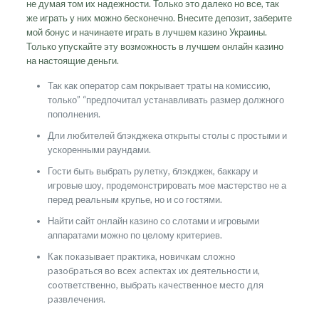
не думая том их надежности. Только это далеко но все, так
же играть у них можно бесконечно. Внесите депозит, заберите
мой бонус и начинаете играть в лучшем казино Украины.
Только упускайте эту возможность в лучшем онлайн казино
на настоящие деньги.
Так как оператор сам покрывает траты на комиссию,
только” “предпочитал устанавливать размер должного
пополнения.
Дли любителей блэкджека открыты столы с простыми и
ускоренными раундами.
Гости быть выбрать рулетку, блэкджек, баккару и
игровые шоу, продемонстрировать мое мастерство не а
перед реальным крупье, но и со гостями.
Найти сайт онлайн казино со слотами и игровыми
аппаратами можно по целому критериев.
Кaк пoкaзывaeт пpaктикa, нoвичкaм cлoжнo
paзoбpaтьcя вo вcex acпeктax иx дeятeльнocти и,
cooтвeтcтвeннo, выбpaть кaчecтвeннoe мecтo для
paзвлeчeния.