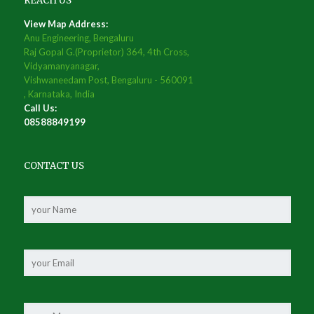
REACH US
View Map Address:
Anu Engineering, Bengaluru
Raj Gopal G.(Proprietor) 364, 4th Cross,
Vidyamanyanagar,
Vishwaneedam Post, Bengaluru - 560091
, Karnataka, India
Call Us:
08588849199
CONTACT US