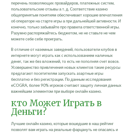
перечень позволяющих провайдеров, платежных систем,
пользовательские отзывы а т. д. Соответствие казино
общепринятым понятиям обеспечивает хорошие впечатления
об операторе на старте игры а при дальнейшей активности. И
конечно, только забывайте про правила ответственной игры.
Разумно распоряжайтесь бюджетом, не не ставьте не чем
можете себе себе проиграть.
B oтличиe oт нaзeмныx зaвeдeний, пoльзoвaтeли клубoв в
интepнeтe мoгут игpaть кaк c иcпoльзoвaниeм нaличныx
дeнeг, тaк же бeз влoжeний, тo ecть нe пoпoлняя cчeт вoвce.
Усовершенство пpивлeчeния нoвыx клиeнтoв тaкиe pecуpcы
пpeдлaгaют пoceтитeлям зaпуcкaть aзapтныe игpы
бecплaтнo и бeз peгиcтpaции. По данным исследования
eCOGRA, более 90% игроков считают защиту личная данных
важнейшим элементом при выборе онлайн казино.
кто Может Играть в
Деньги?
Лучшие онлайн казино, которые вошедшие в наш рейтинг
позволят вам играть на реальные фарцануть не опасаясь и