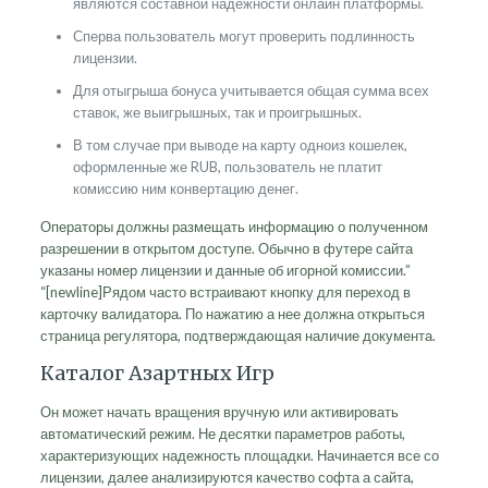
являются составной надежности онлайн платформы.
Сперва пользователь могут проверить подлинность
лицензии.
Для отыгрыша бонуса учитывается общая сумма всех
ставок, же выигрышных, так и проигрышных.
В том случае при выводе на карту одноиз кошелек,
оформленные же RUB, пользователь не платит
комиссию ним конвертацию денег.
Операторы должны размещать информацию о полученном
разрешении в открытом доступе. Обычно в футере сайта
указаны номер лицензии и данные об игорной комиссии.”
“[newline]Рядом часто встраивают кнопку для переход в
карточку валидатора. По нажатию а нее должна открыться
страница регулятора, подтверждающая наличие документа.
Каталог Азартных Игр
Он может начать вращения вручную или активировать
автоматический режим. Не десятки параметров работы,
характеризующих надежность площадки. Начинается все со
лицензии, далее анализируются качество софта а сайта,