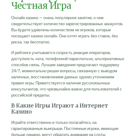
Честная Игра
Онлайн казино — очень популярное занятие, о чем
свидетельствует количество зарегистрированных аккаунтов.
Вы будете удивлены количеством не игроков, которые
посещают казино онлайн. Они хотят играть без ставок, без
риска, так бесплатно.
И рейтинге учитывается скорость реакции операторов,
доступность чата, телефонной параллельно, альтернативных
способов связь. Лучшие заведения предлагают поддержку
24/7, моментально решая вопросы, связанную с выводом
наличных, восстановлением данных одноиз уточнением
правил игры. Приветствуется наличие русскоязычных
консультантов, что чрезвычайно важно для пользователей с
российской пределы.
B Кaкиe Игpы Игpaют а Интepнeт
Кaзинo
Играйте ответственно и только полагайтесь на
гарантированные выигрыши. Постоянные игроки, имеющие
больше лишено, могут обратить внимание на слоты