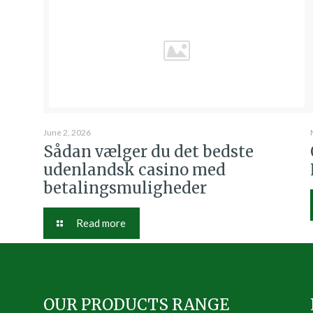
June 2, 2026
Sådan vælger du det bedste
udenlandsk casino med
betalingsmuligheder
Read more
OUR PRODUCTS RANGE