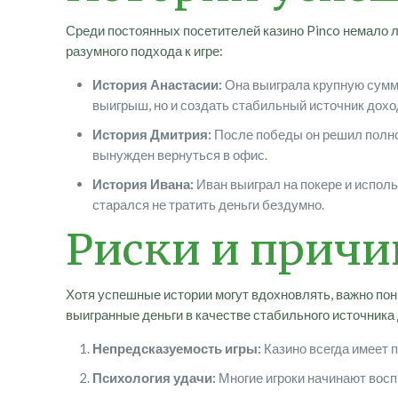
Среди постоянных посетителей казино Pinco немало л
разумного подхода к игре:
История Анастасии:
Она выиграла крупную сумму 
выигрыш, но и создать стабильный источник дохо
История Дмитрия:
После победы он решил полно
вынужден вернуться в офис.
История Ивана:
Иван выиграл на покере и исполь
старался не тратить деньги бездумно.
Риски и причи
Хотя успешные истории могут вдохновлять, важно пони
выигранные деньги в качестве стабильного источника
Непредсказуемость игры:
Казино всегда имеет п
Психология удачи:
Многие игроки начинают восп