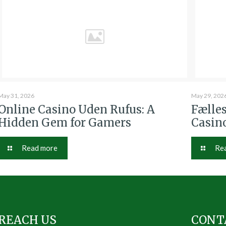
May 31, 2026
May 29, 202
Online Casino Uden Rufus: A
Fælle
Hidden Gem for Gamers
Casino
Read more
Re
REACH US
CONT