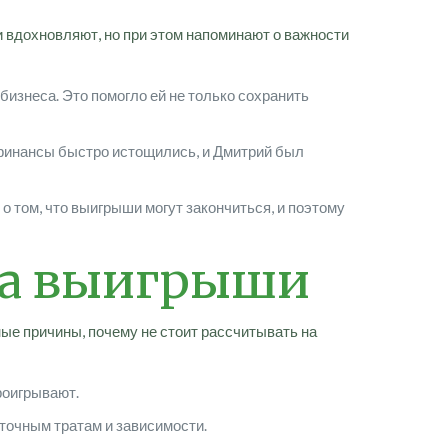
 вдохновляют, но при этом напоминают о важности
бизнеса. Это помогло ей не только сохранить
 финансы быстро истощились, и Дмитрий был
о том, что выигрыши могут закончиться, и поэтому
на выигрыши
ные причины, почему не стоит рассчитывать на
роигрывают.
точным тратам и зависимости.