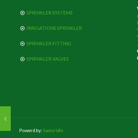
SPRINKLER SYSTEMS
IRRIGATIONS SPRINKLER
SPRINKLER FITTING
SPRINKLER VALVES
Powerd by:
Samvridhi