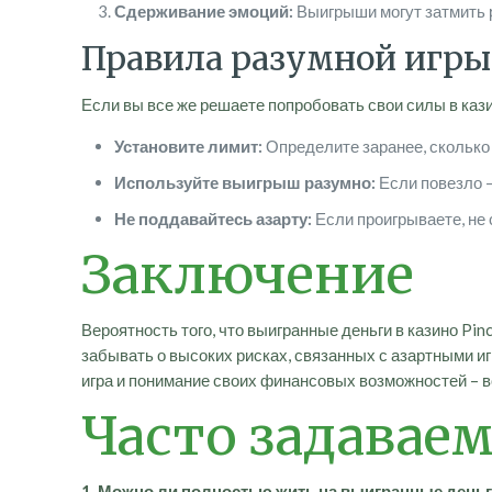
Сдерживание эмоций:
Выигрыши могут затмить р
Правила разумной игры
Если вы все же решаете попробовать свои силы в каз
Установите лимит:
Определите заранее, сколько 
Используйте выигрыш разумно:
Если повезло –
Не поддавайтесь азарту:
Если проигрываете, не 
Заключение
Вероятность того, что выигранные деньги в казино Pi
забывать о высоких рисках, связанных с азартными иг
игра и понимание своих финансовых возможностей – во
Часто задавае
1. Можно ли полностью жить на выигранные деньги