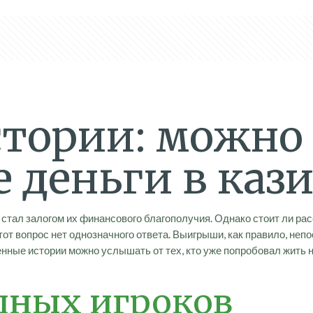
стории: можно 
деньги в кази
 стал залогом их финансового благополучия. Однако стоит ли расс
тот вопрос нет однозначного ответа. Выигрыши, как правило, непо
нные истории можно услышать от тех, кто уже попробовал жить на
шных игроков