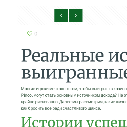
0
Реальные и
выигранные 
Многие игроки мечтают о том, чтобы выигрыш в казино
Pinco, могут стать основным источником дохода? На э
крайне рискованно. Далее мы рассмотрим, какие жизне
как бросить все ради счастливого шанса.
Истории успе