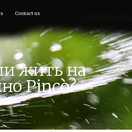
ts
Contact us
ли жить на
но Pinco?