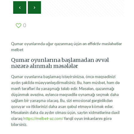
0
Qumar oyunlarında uğur qazanmaq üçün ən effektiv məsləhətlər
melbet
Qumar oyunlarına başlamadan əvvəl
nəzərə alınmalı məsələlər
Qumar oyunlarına başlamaq istəyirsinizsə, öncə məqsədinizi
aydın şəkildə müəyyənləşdirməlisiniz. Bu, həm müsbət, həm də
mənfi tərəfləri ilə yanaşmağı tələb edir. Məsələn, qazanmağı
düşünmək əvəzinə, əyləncə məqsədilə oynamağı seçmək daha
sağlam bir yanaşma olacaq. Bu, sizi emosional gərginlikdən
qoruyar və itkilərinizi daha asan qəbul etməyə kömək edər.
Məsələnin daha da aydın olması üçün, saytın xidmətlərinə daxil
olaraq
https://melbet-az.com/
fərqli oyun imkanlarını görə
bilərsiniz.