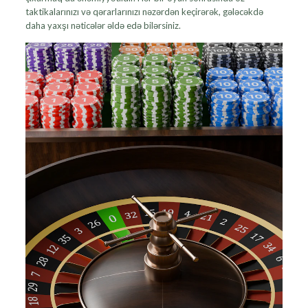
taktikalarınızı və qərarlarınızı nəzərdən keçirərək, gələcəkdə
daha yaxşı nəticələr əldə edə bilərsiniz.