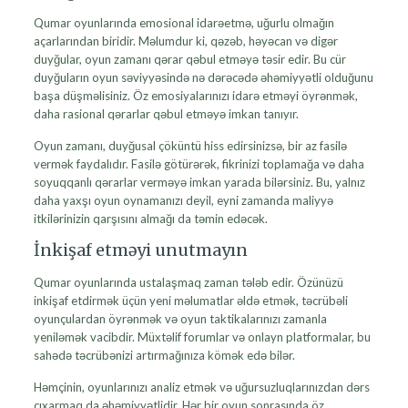
Qumar oyunlarında emosional idarəetmə, uğurlu olmağın
açarlarından biridir. Məlumdur ki, qəzəb, həyəcan və digər
duyğular, oyun zamanı qərar qəbul etməyə təsir edir. Bu cür
duyğuların oyun səviyyəsində nə dərəcədə əhəmiyyətli olduğunu
başa düşməlisiniz. Öz emosiyalarınızı idarə etməyi öyrənmək,
daha rasional qərarlar qəbul etməyə imkan tanıyır.
Oyun zamanı, duyğusal çöküntü hiss edirsinizsə, bir az fasilə
vermək faydalıdır. Fasilə götürərək, fikrinizi toplamağa və daha
soyuqqanlı qərarlar verməyə imkan yarada bilərsiniz. Bu, yalnız
daha yaxşı oyun oynamanızı deyil, eyni zamanda maliyyə
itkilərinizin qarşısını almağı da təmin edəcək.
İnkişaf etməyi unutmayın
Qumar oyunlarında ustalaşmaq zaman tələb edir. Özünüzü
inkişaf etdirmək üçün yeni məlumatlar əldə etmək, təcrübəli
oyunçulardan öyrənmək və oyun taktikalarınızı zamanla
yeniləmək vacibdir. Müxtəlif forumlar və onlayn platformalar, bu
sahədə təcrübənizi artırmağınıza kömək edə bilər.
Həmçinin, oyunlarınızı analiz etmək və uğursuzluqlarınızdan dərs
çıxarmaq da əhəmiyyətlidir. Hər bir oyun sonrasında öz