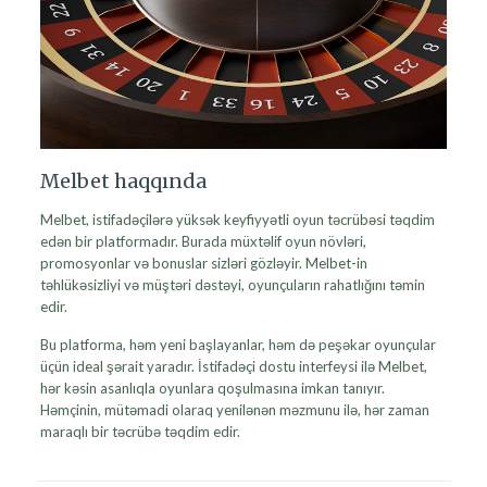
Melbet haqqında
Melbet, istifadəçilərə yüksək keyfiyyətli oyun təcrübəsi təqdim
edən bir platformadır. Burada müxtəlif oyun növləri,
promosyonlar və bonuslar sizləri gözləyir. Melbet-in
təhlükəsizliyi və müştəri dəstəyi, oyunçuların rahatlığını təmin
edir.
Bu platforma, həm yeni başlayanlar, həm də peşəkar oyunçular
üçün ideal şərait yaradır. İstifadəçi dostu interfeysi ilə Melbet,
hər kəsin asanlıqla oyunlara qoşulmasına imkan tanıyır.
Həmçinin, mütəmadi olaraq yenilənən məzmunu ilə, hər zaman
maraqlı bir təcrübə təqdim edir.