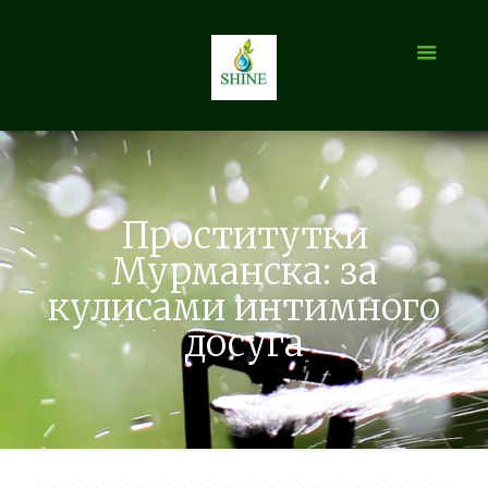
Проститутки
Мурманска: за
кулисами интимного
досуга