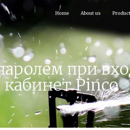
Home
About us
Produc
паролем при вхо
кабинет Pinco