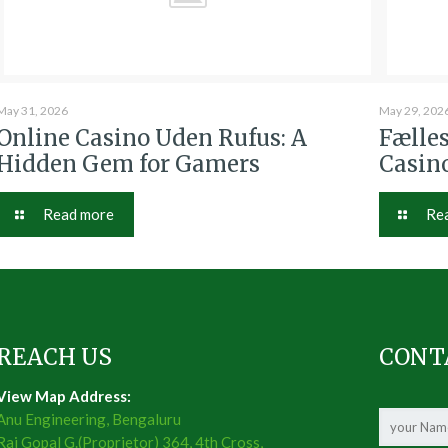
May 31, 2026
May 29, 202
Online Casino Uden Rufus: A
Fælle
Hidden Gem for Gamers
Casino
Read more
Re
REACH US
CONT
View Map Address:
Anu Engineering, Bengaluru
Raj Gopal G.(Proprietor) 364, 4th Cross,