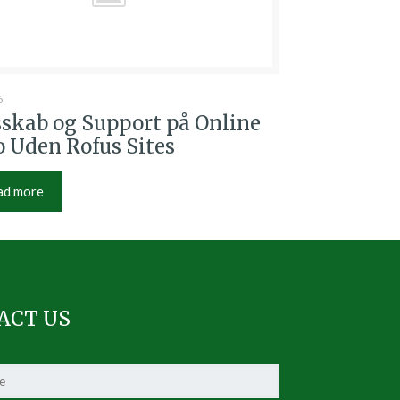
6
sskab og Support på Online
 Uden Rofus Sites
ad more
ACT US