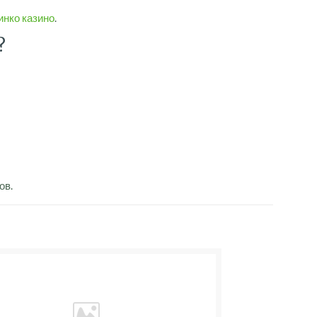
инко казино
.
?
ов.