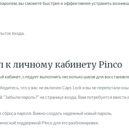
аролем, вы сможете быстрее и эффективнее устранить возникши
пыток входа.
п к личному кабинету Pinco
ый кабинет, следует выполнить несколько шагов для восстановл
едитесь, что у вас не включен Caps Lock и вы не перепутали язы
 “Забыли пароль?” на странице входа. Вам потребуется ввести 
я сброса пароля. Важно создать надежный новый пароль.
ической поддержкой Pinco для его разблокировки.