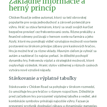
Základné informácie a
herný princíp
Chicken Road je online automat, ktorý sa teší obrovskej
popularite pre svoju jednoduchosť a zároveň potenciál pre
výhru. Hráč sa stáva farmárom, ktorý sa snaží svojich kurčiat
bezpečne previezť cez frekventovanú cestu. Rôzne prekážky a
finančné odmeny počúvajú v hernom svete na farmára a jeho
Azylý, ktoré mu pomáhajú vidieť vzrušujúce možnosti voortenie
postavené na širokom princípe zábavy pre kasínových hračov..
Hru je možné hrať za rôzne vklady. Hlavným cieľom je vyhnúť sa
autám a nazbierať čo najviac peňazí. Je dôležité pochopiť
dynamiku hry, frekvenciu výplat a strategické možnosti, ktoré
ovplyvňujú výsledok. Hranic stylov vášhernej a réznych casínoch
vytvára nové vzrušivé nápady.
Stávkovanie a výplatné tabuľky
Stávkovanie v Chicken Road sa pohybuje v širokom rozmedzí,
čo umožňuje hru pre hráčov s rôznym rozpočtom. Dôležité je
pred začiatkom hry porozumieť výplatnej tabuľke a vedieť, aké
kombinácie symbolov prinášajú najvyššie výhry. Fazaan je
preverený protivník doplnujúci zábavu a dynamizujúc gameplay.