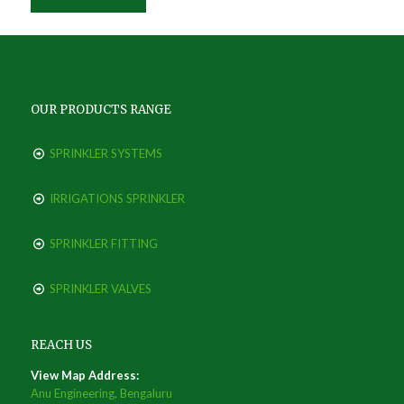
OUR PRODUCTS RANGE
SPRINKLER SYSTEMS
IRRIGATIONS SPRINKLER
SPRINKLER FITTING
SPRINKLER VALVES
REACH US
View Map Address:
Anu Engineering, Bengaluru