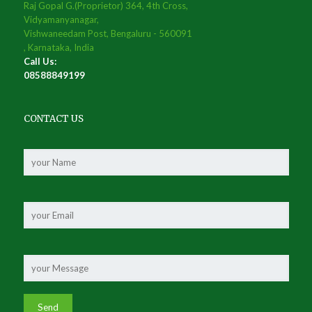
Raj Gopal G.(Proprietor) 364, 4th Cross,
Vidyamanyanagar,
Vishwaneedam Post, Bengaluru - 560091
, Karnataka, India
Call Us:
08588849199
CONTACT US