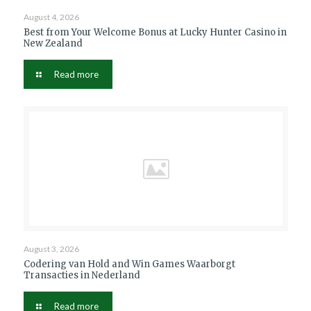
August 4, 2026
Best from Your Welcome Bonus at Lucky Hunter Casino in
New Zealand
Read more
August 3, 2026
Codering van Hold and Win Games Waarborgt
Transacties in Nederland
Read more