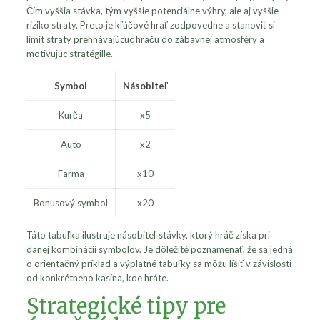
Čím vyššia stávka, tým vyššie potenciálne výhry, ale aj vyššie
riziko straty. Preto je kľúčové hrať zodpovedne a stanoviť si
limit straty prehnávajúcuc hraču do zábavnej atmosféry a
motivujúc stratégille.
Symbol
Násobiteľ
Kurča
x5
Auto
x2
Farma
x10
Bonusový symbol
x20
Táto tabuľka ilustruje násobiteľ stávky, ktorý hráč získa pri
danej kombinácii symbolov. Je dôležité poznamenať, že sa jedná
o orientačný príklad a výplatné tabuľky sa môžu líšiť v závislosti
od konkrétneho kasína, kde hráte.
Strategické tipy pre