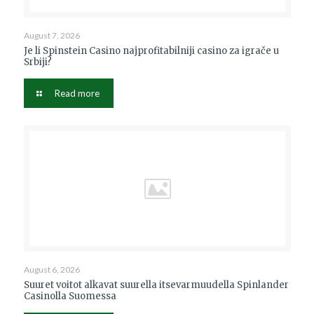
August 7, 2026
Je li Spinstein Casino najprofitabilniji casino za igrače u
Srbiji?
Read more
August 6, 2026
Suuret voitot alkavat suurella itsevarmuudella Spinlander
Casinolla Suomessa