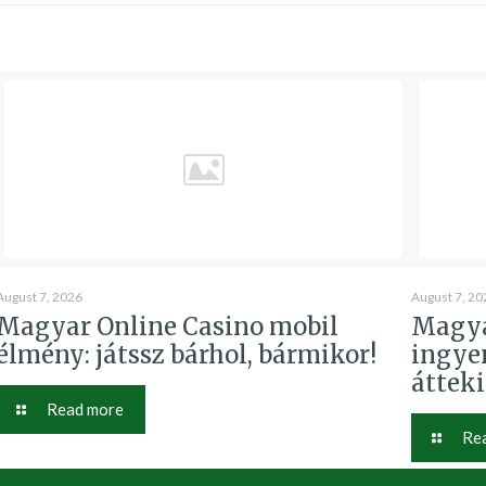
August 7, 2026
August 7, 20
Magyar Online Casino mobil
Magya
élmény: játssz bárhol, bármikor!
ingye
áttek
Read more
Re