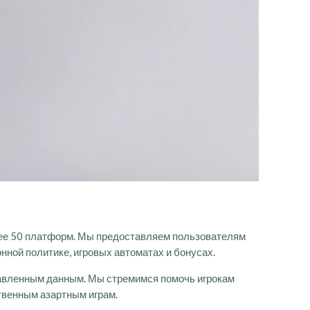
олее 50 платформ. Мы предоставляем пользователям
ной политике, игровых автоматах и бонусах.
тавленным данным. Мы стремимся помочь игрокам
твенным азартным играм.