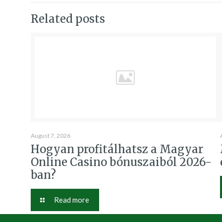
Related posts
August 7, 2026
Hogyan profitálhatsz a Magyar
Online Casino bónuszaiból 2026-
ban?
Read more