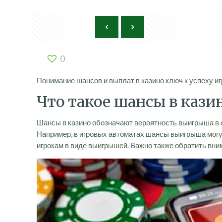
0
Понимание шансов и выплат в казино ключ к успеху и
Что такое шансы в кази
Шансы в казино обозначают вероятность выигрыша в оп
Например, в игровых автоматах шансы выигрыша могут
игрокам в виде выигрышей. Важно также обратить вни