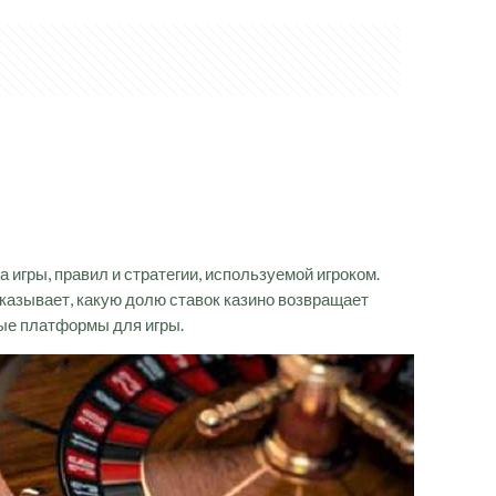
игры, правил и стратегии, используемой игроком.
казывает, какую долю ставок казино возвращает
ые платформы для игры.