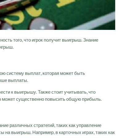
ость того, что игрок получит выигрыш. Знание
игрыш.
вою систему выплат, которая может быть
выше выплаты.
ести к выигрышу. Также стоит учитывать, что
то может существенно повысить общую прибыль.
ние различных стратегий, таких как управление
 на выигрыш. Например, в карточных играх, таких как