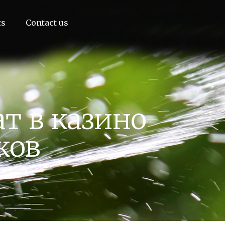
ts
Contact us
т в казино
ков