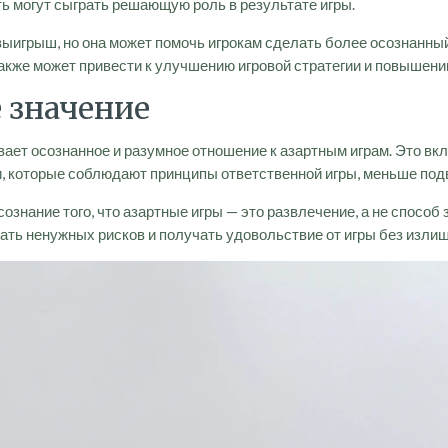
ть могут сыграть решающую роль в результате игры.
т выигрыш, но она может помочь игрокам сделать более осознанн
акже может привести к улучшению игровой стратегии и повышени
е значение
вает осознанное и разумное отношение к азартным играм. Это вк
ки, которые соблюдают принципы ответственной игры, меньше по
знание того, что азартные игры — это развлечение, а не способ 
ать ненужных рисков и получать удовольствие от игры без излиш