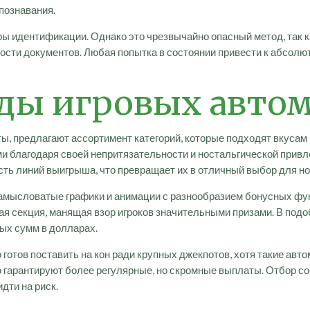
познавания.
ы идентификации. Однако это чрезвычайно опасный метод, так к
ти документов. Любая попытка в состоянии привести к абсолют
ды игровых авто
ы, предлагают ассортимент категорий, которые подходят вкусам
ми благодаря своей непритязательности и ностальгической прив
сть линий выигрыша, что превращает их в отличный выбор для но
амысловатые графики и анимации с разнообразием бонусных функ
ая секция, манящая взор игроков значительными призами. В подо
ых сумм в долларах.
готов поставить на кон ради крупных джекпотов, хотя такие авто
 гарантируют более регулярные, но скромные выплаты. Отбор с
дти на риск.