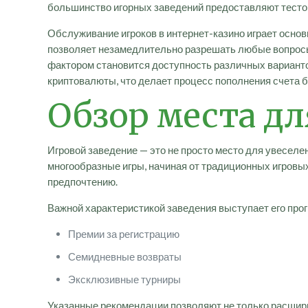
большинство игорных заведений предоставляют тестов
Обслуживание игроков в интернет-казино играет осно
позволяет незамедлительно разрешать любые вопросы
фактором становится доступность различных вариант
криптовалюты, что делает процесс пополнения счета 
Обзор места дл
Игровой заведение — это не просто место для увеселе
многообразные игры, начиная от традиционных игровых
предпочтению.
Важной характеристикой заведения выступает его прог
Премии за регистрацию
Семидневные возвраты
Эксклюзивные турниры
Указанные рекомендации позволяют не только расширит