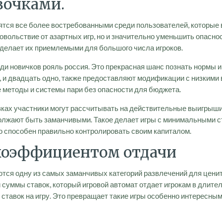
вочками.
вятся все более востребованными среди пользователей, которые
вольствие от азартных игр, но и значительно уменьшить опасно
о делает их приемлемыми для большого числа игроков.
еди новичков рояль россия. Это прекрасная шанс познать нормы
 и двадцать одно, также предоставляют модификации с низкими 
е методы и системы пари без опасности для бюджета.
вках участники могут рассчитывать на действительные выигрыш
ют быть заманчивыми. Такое делает игры с минимальными ставка
о способен правильно контролировать своим капиталом.
коэффициентом отдачи
ся одну из самых заманчивых категорий развлечений для цените
ой суммы ставок, который игровой автомат отдает игрокам в длите
 ставок на игру. Это превращает такие игры особенно интересным