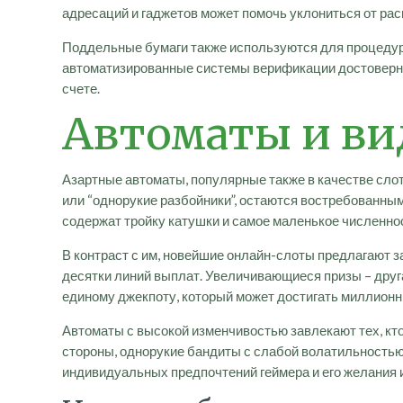
адресаций и гаджетов может помочь уклониться от рас
Поддельные бумаги также используются для процедур
автоматизированные системы верификации достовернос
счете.
Автоматы и ви
Азартные автоматы, популярные также в качестве слот
или “однорукие разбойники”, остаются востребованны
содержат тройку катушки и самое маленькое численно
В контраст с им, новейшие онлайн-слоты предлагают з
десятки линий выплат. Увеличивающиеся призы – друг
единому джекпоту, который может достигать миллионн
Автоматы с высокой изменчивостью завлекают тех, кто 
стороны, однорукие бандиты с слабой волатильностью
индивидуальных предпочтений геймера и его желания и