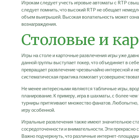
Игрокам следует учесть игровые автоматы с RTP свыше
следует помнить, что высокий RTP не обещает немедле
объем выигрышей. Высокая волатильность может означ
вознаграждения.
Столовые и ка
Игры на столе и карточные развлечения игры уже дав
данной группы выступает покер, что объединяет в себе
превращает развлечение чрезвычайно интересной и не
систематическая практика помогает усовершенствова
Не менее интересными являются табличные игры, вроде
планирование. К примеру, игра в шахматы, с более че
турниры притягивают множество фанатов. Любопытно, 
игру особенной.
Игральные развлечения также имеют значительное стат
сосредоточенности и внимательности. Эти прекрасно с
Важно подчеркнуть, что различные интернет-площадки 