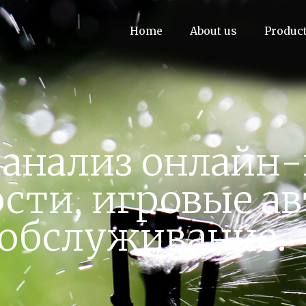
Home
About us
Produc
анализ онлайн-
сти, игровые а
обслуживание.