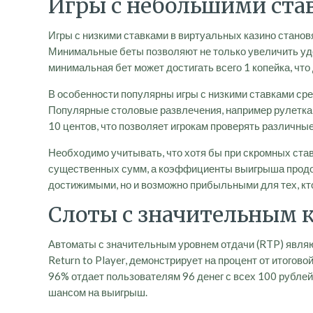
Игры с небольшими ста
Игры с низкими ставками в виртуальных казино стано
Минимальные беты позволяют не только увеличить удо
минимальная бет может достигать всего 1 копейка, чт
В особенности популярны игры с низкими ставками ср
Популярные столовые развлечения, например рулетка,
10 центов, что позволяет игрокам проверять различны
Необходимо учитывать, что хотя бы при скромных ста
существенных сумм, а коэффициенты выигрыша продолжа
достижимыми, но и возможно прибыльными для тех, кт
Слоты с значительным 
Автоматы с значительным уровнем отдачи (RTP) являют
Return to Player, демонстрирует на процент от итогов
96% отдает пользователям 96 денег с всех 100 рублей
шансом на выигрыш.