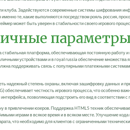
сти клуба. Задействуются современные системы шифрования инф
именно те, какие выполняются посредством рояль россия, прохо
геймер может быть уверен в стабильности своего игрового процес
ничные параметр
а стабильная платформа, обеспечивающая постоянную работу и
азличными устройствами и в royal russia обеспечение множества
олжна поддерживать связь с популярными платежными системами,
ть надежный степень охраны, включая зашифровку данных и п
) обеспечивает честность игрового процесса, что особенно важ
интерфейса, позволяющая подстроить его вид в соответствии с 
чу в привлечении юзеров. Поддержка HTML5 техник обеспечива
бимыми играми в всякое время и в всяком месте. Улучшение кода
рата, что необходимо для клиентов с ограниченными техническ