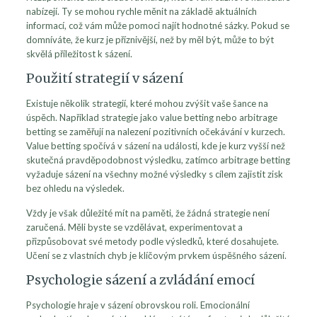
nabízejí. Ty se mohou rychle měnit na základě aktuálních
informací, což vám může pomoci najít hodnotné sázky. Pokud se
domníváte, že kurz je příznivější, než by měl být, může to být
skvělá příležitost k sázení.
Použití strategií v sázení
Existuje několik strategií, které mohou zvýšit vaše šance na
úspěch. Například strategie jako value betting nebo arbitrage
betting se zaměřují na nalezení pozitivních očekávání v kurzech.
Value betting spočívá v sázení na události, kde je kurz vyšší než
skutečná pravděpodobnost výsledku, zatímco arbitrage betting
vyžaduje sázení na všechny možné výsledky s cílem zajistit zisk
bez ohledu na výsledek.
Vždy je však důležité mít na paměti, že žádná strategie není
zaručená. Měli byste se vzdělávat, experimentovat a
přizpůsobovat své metody podle výsledků, které dosahujete.
Učení se z vlastních chyb je klíčovým prvkem úspěšného sázení.
Psychologie sázení a zvládání emocí
Psychologie hraje v sázení obrovskou roli. Emocionální