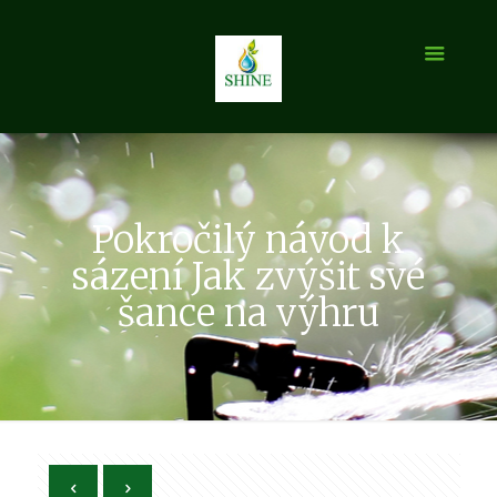
Pokročilý návod k
sázení Jak zvýšit své
šance na výhru