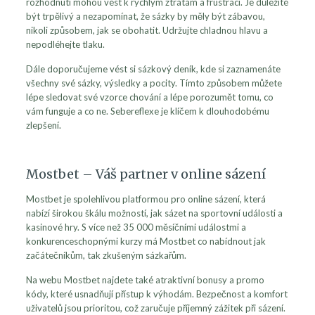
rozhodnutí mohou vést k rychlým ztrátám a frustraci. Je důležité
být trpělivý a nezapomínat, že sázky by měly být zábavou,
nikoli způsobem, jak se obohatit. Udržujte chladnou hlavu a
nepodléhejte tlaku.
Dále doporučujeme vést si sázkový deník, kde si zaznamenáte
všechny své sázky, výsledky a pocity. Tímto způsobem můžete
lépe sledovat své vzorce chování a lépe porozumět tomu, co
vám funguje a co ne. Sebereflexe je klíčem k dlouhodobému
zlepšení.
Mostbet – Váš partner v online sázení
Mostbet je spolehlivou platformou pro online sázení, která
nabízí širokou škálu možností, jak sázet na sportovní události a
kasinové hry. S více než 35 000 měsíčními událostmi a
konkurenceschopnými kurzy má Mostbet co nabídnout jak
začátečníkům, tak zkušeným sázkařům.
Na webu Mostbet najdete také atraktivní bonusy a promo
kódy, které usnadňují přístup k výhodám. Bezpečnost a komfort
uživatelů jsou prioritou, což zaručuje příjemný zážitek při sázení.