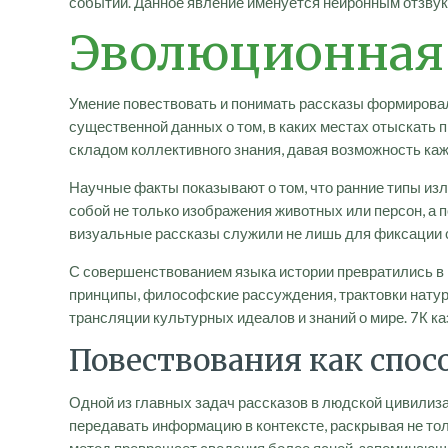
событий. Данное явление именуется нейронным отзвуко
Эволюционная 
Умение повествовать и понимать рассказы формировал
существенной данных о том, в каких местах отыскать 
складом коллективного знания, давая возможность ка
Научные факты показывают о том, что ранние типы изл
собой не только изображения животных или персон, а
визуальные рассказы служили не лишь для фиксации со
С совершенствованием языка истории превратились в 
принципы, философские рассуждения, трактовки натур
трансляции культурных идеалов и знаний о мире. 7К 
Повествования как спос
Одной из главных задач рассказов в людской цивилиз
передавать информацию в контексте, раскрывая не тол