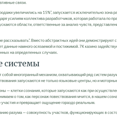
ативные связи.
родажи увеличились на 15%”, запускается исключительно зона р
одаря усилиям коллектива разработчиков, которая работала по п
ускаются области, ответственные за анализ чувств, представлен
не рассказывать”. Вместо абстрактных идей они демонстрируют 
т данные намного осязаемой и постижимой. 7К казино задейству
анных на определенных случаях.
е системы
ет собой многогранный механизм, охватывающий ряд систем раз
твования запускаются не только языковые центры, но и моторны
— клетки сознания, которые запускаются как при осуществлении
нимаем о том, как персонаж повествования мчится, в нашем созна
 участия и превращает ощущение гораздо реальным.
нию разума — совокупность участков, функционирующих в состо