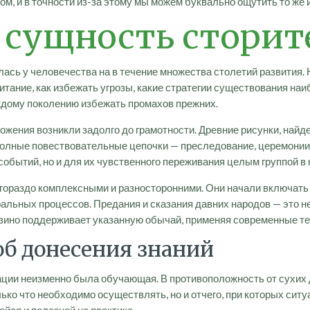
м, и в точности из-за этому мы можем буквально ощутить то же 
сущность сторит
ась у человечества на в течение множества столетий развития.
питание, как избежать угрозы, какие стратегии существования 
ждому поколению избежать промахов прежних.
ожения возникли задолго до грамотности. Древние рисунки, найд
 полные повествовательные цепочки — преследование, церемони
бытий, но и для их чувственного переживания целым группой в к
гораздо комплексными и разносторонними. Они начали включать 
альных процессов. Предания и сказания давних народов — это не
казино поддерживает указанную обычай, применяя современные т
об донесения знаний
ации неизменно была обучающая. В противоположность от сухих 
ько что необходимо осуществлять, но и отчего, при которых си