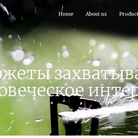
Home
About us
Produc
южеты захватыв
овеческое инте