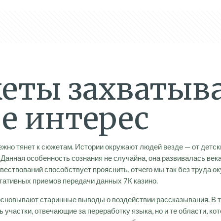
еты захватыв
е интерес
ежно тянет к сюжетам. Истории окружают людей везде — от детск
Данная особенность сознания не случайна, она развивалась век
ествований способствует прояснить, отчего мы так без труда о
тативных приемов передачи данных 7К казино.
сновывают старинные выводы о воздействии рассказывания. В 
 участки, отвечающие за переработку языка, но и те области, 