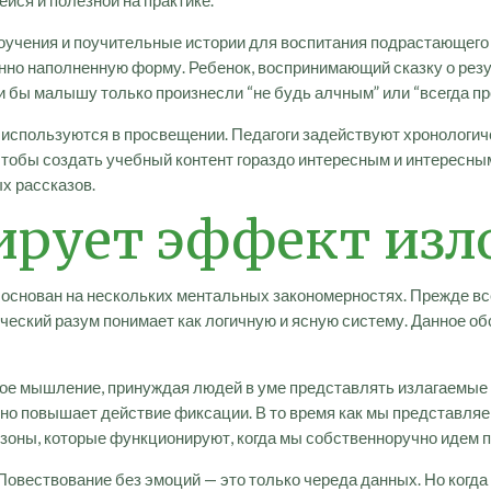
йся и полезной на практике.
оучения и поучительные истории для воспитания подрастающего
нно наполненную форму. Ребенок, воспринимающий сказку о резу
и бы малышу только произнесли “не будь алчным” или “всегда пр
используются в просвещении. Педагоги задействуют хронологич
чтобы создать учебный контент гораздо интересным и интересным
х рассказов.
ирует эффект из
основан на нескольких ментальных закономерностях. Прежде вс
еский разум понимает как логичную и ясную систему. Данное о
ное мышление, принуждая людей в уме представлять излагаемые
но повышает действие фиксации. В то время как мы представляе
зоны, которые функционируют, когда мы собственноручно идем п
вествование без эмоций — это только череда данных. Но когда 