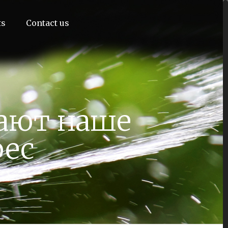
ts
Contact us
ают наше
рес