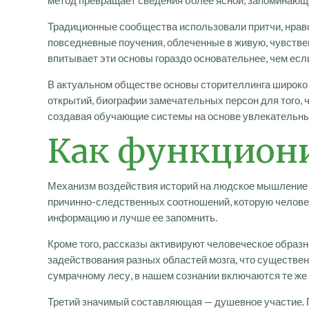
метод превращает сведения более ясной, запоминающе
Традиционные сообщества использовали притчи, нрав
повседневные поучения, облеченные в живую, чувстве
впитывает эти основы гораздо основательнее, чем есл
В актуальном обществе основы сторителлинга широко 
открытий, биографии замечательных персон для того, 
создавая обучающие системы на основе увлекательны
Как функцион
Механизм воздействия историй на людское мышление 
причинно-следственных соотношений, которую человеч
информацию и лучше ее запомнить.
Кроме того, рассказы активируют человеческое образ
задействования разных областей мозга, что существен
сумрачному лесу, в нашем сознании включаются те же 
Третий значимый составляющая — душевное участие. По