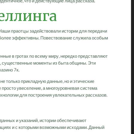
идентичное, что и действующие лица рассказа.
еллинга
 Наши праотцы задействовали истории для передачи
наиболее эффективны. Повествование служила особым
енные в гротах по всему миру, нередко представляют
и, существенные моменты из быта общины. Эти
азино 7к.
не только прикладную данные, но и этические
 просто увеселение, а многоуровневая система
ехнологии для построения увлекательных рассказов.
данных и указаний, истории обеспечивают
туациях и с которыми возможными исходами. Данный