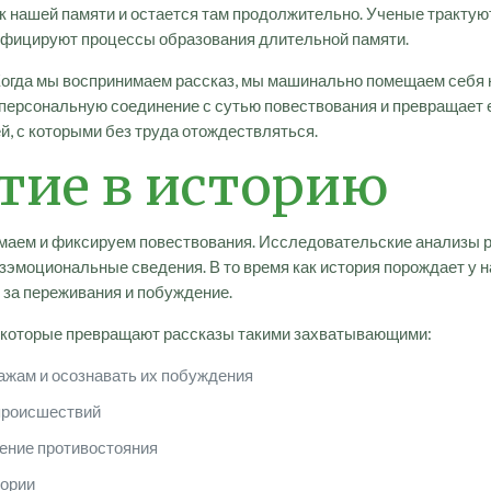
 нашей памяти и остается там продолжительно. Ученые трактуют
сифицируют процессы образования длительной памяти.
гда мы воспринимаем рассказ, мы машинально помещаем себя на
ерсональную соединение с сутью повествования и превращает е
й, с которыми без труда отождествляться.
тие в историю
нимаем и фиксируем повествования. Исследовательские анализы
зэмоциональные сведения. В то время как история порождает у 
 за переживания и побуждение.
 которые превращают рассказы такими захватывающими:
ажам и осознавать их побуждения
 происшествий
ение противостояния
тории