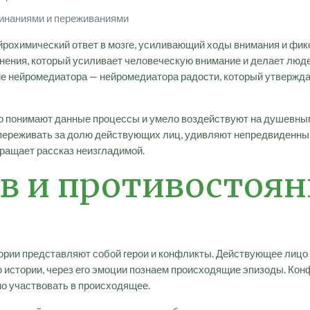
минаниями и переживаниями
рохимический ответ в мозге, усиливающий ходы внимания и фикс
нения, который усиливает человеческую внимание и делает люде
е нейромедиатора — нейромедиатора радости, который утвержда
но понимают данные процессы и умело воздействуют на душевн
переживать за долю действующих лиц, удивляют непредвиденным
вращает рассказ неизгладимой.
в и противостоян
ии представляют собой герои и конфликты. Действующее лицо 
 истории, через его эмоции познаем происходящие эпизоды. Кон
о участвовать в происходящее.