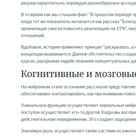
разума параллельно, порождая разнообразные ассоци
В то время как мы слышим факт “В прошлом периоде п
когда тот же показатель излагается как рассказ “Благ
организация смогла повысить реализацию на 15%”, зап
отношений.
Вдобавок, истории применяют принцип “раскрывать, а 
концепции выражаются. Данное обстоятельство создае
курсах, раскрывая задействование концептуальных д
Когнитивные и мозговы
На нейронном этапе осознание рассказов представля
обеспечивают контролировать, как при внимании повес
Уникальную функцию осуществляют зеркальные нейроны 
поступок осуществляет кто-то другой. Когда мы воспри
действительном передвижении. Это создает ощущение
Значимую роль осуществляет также система по умолча