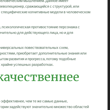
 человеческим мышлением. Данное имеет
революционер, сражающийся с структурой, или
 специфические когнитивные модели в человеческом
, психологическая противостояние персонажа с
чительно для действующего лица, но и для
 универсальных повествовательных схем,
дностями, приобретает дополнительные знания или
том развития и прогресса, потому подобные
х крайне успешных разработках.
качественнее
 эффективнее, чем те же самые данные,
стории задействуют значительно множество областей