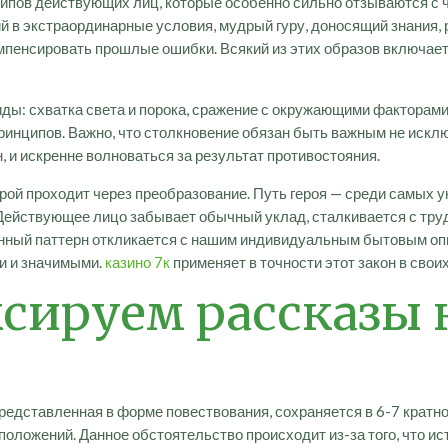
ипов действующих лиц, которые особенно сильно отзываются с
 в экстраординарные условия, мудрый гуру, доносящий знания, 
енсировать прошлые ошибки. Всякий из этих образов включает
иды: схватка света и порока, сражение с окружающими факторами
инципов. Важно, что столкновение обязан быть важным не исклю
, и искренне волноваться за результат противостояния.
ерой проходит через преобразование. Путь героя — среди самых
Действующее лицо забывает обычный уклад, сталкивается с тру
нный паттерн откликается с нашим индивидуальным бытовым опы
и и значимыми.
казино 7к
применяет в точности этот закон в свои
сируем рассказы 
едставленная в форме повествования, сохраняется в 6-7 кратно
положений. Данное обстоятельство происходит из-за того, что и