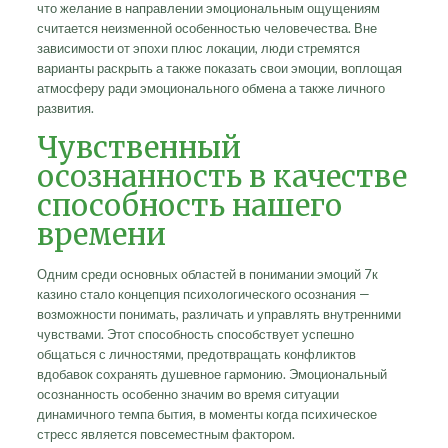
что желание в направлении эмоциональным ощущениям
считается неизменной особенностью человечества. Вне
зависимости от эпохи плюс локации, люди стремятся
варианты раскрыть а также показать свои эмоции, воплощая
атмосферу ради эмоционального обмена а также личного
развития.
Чувственный
осознанность в качестве
способность нашего
времени
Одним среди основных областей в понимании эмоций 7к
казино стало концепция психологического осознания —
возможности понимать, различать и управлять внутренними
чувствами. Этот способность способствует успешно
общаться с личностями, предотвращать конфликтов
вдобавок сохранять душевное гармонию. Эмоциональный
осознанность особенно значим во время ситуации
динамичного темпа бытия, в моменты когда психическое
стресс является повсеместным фактором.