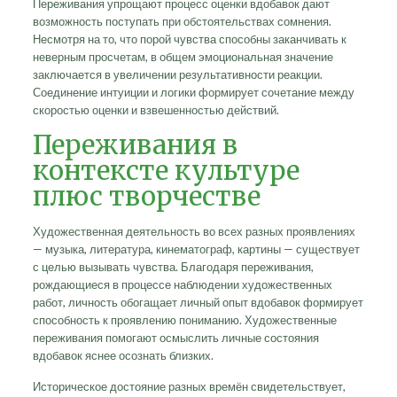
Переживания упрощают процесс оценки вдобавок дают
возможность поступать при обстоятельствах сомнения.
Несмотря на то, что порой чувства способны заканчивать к
неверным просчетам, в общем эмоциональная значение
заключается в увеличении результативности реакции.
Соединение интуиции и логики формирует сочетание между
скоростью оценки и взвешенностью действий.
Переживания в
контексте культуре
плюс творчестве
Художественная деятельность во всех разных проявлениях
— музыка, литература, кинематограф, картины — существует
с целью вызывать чувства. Благодаря переживания,
рождающиеся в процессе наблюдении художественных
работ, личность обогащает личный опыт вдобавок формирует
способность к проявлению пониманию. Художественные
переживания помогают осмыслить личные состояния
вдобавок яснее осознать близких.
Историческое достояние разных времён свидетельствует,