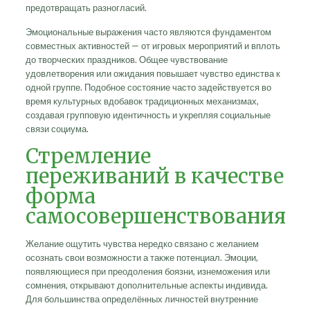
предотвращать разногласий.
Эмоциональные выражения часто являются фундаментом
совместных активностей — от игровых мероприятий и вплоть
до творческих праздников. Общее чувствование
удовлетворения или ожидания повышает чувство единства к
одной группе. Подобное состояние часто задействуется во
время культурных вдобавок традиционных механизмах,
создавая групповую идентичность и укрепляя социальные
связи социума.
Стремление
переживаний в качестве
форма
самосовершенствования
Желание ощутить чувства нередко связано с желанием
осознать свои возможности а также потенциал. Эмоции,
появляющиеся при преодоления боязни, изнеможения или
сомнения, открывают дополнительные аспекты индивида.
Для большинства определённых личностей внутренние