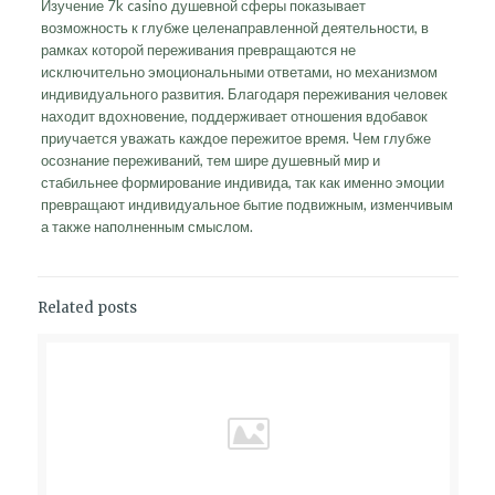
Изучение 7k casino душевной сферы показывает
возможность к глубже целенаправленной деятельности, в
рамках которой переживания превращаются не
исключительно эмоциональными ответами, но механизмом
индивидуального развития. Благодаря переживания человек
находит вдохновение, поддерживает отношения вдобавок
приучается уважать каждое пережитое время. Чем глубже
осознание переживаний, тем шире душевный мир и
стабильнее формирование индивида, так как именно эмоции
превращают индивидуальное бытие подвижным, изменчивым
а также наполненным смыслом.
Related posts