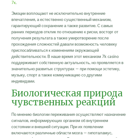
7к
.
Эмоции воплощают не исключительно внутренние
впечатления, а естественно существенный механизм,
гарантирующий сохранение а также развитие. С самых
ранних периодов отклик по отношению к риски, восторг от
получения результата а также умиротворение после
прохождения сложностей давали возможность человеку
приспосабливаться к изменениям окружающей
действительности. В наше время этот механизм 7k casino
поддерживает собственную актуальность, но проявляется в
значительно развитых структурах — при помощи эстетику,
музыку, спорт а также коммуникацию со другими
индивидами.
Биологическая природа
чувственных реакций
По мнению биологии переживания осуществляют назначение
сигналов, информирующих организм об внутреннем
состоянии и внешней ситуации. При их появлении
включаются различные области мозга — гипоталамус,