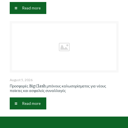
Read more
August 5, 2026
Προσφορές BigClash μπόνους καλωσορίσματος για νέους
παίκτες και ασφαλείς συναλλαγές
Read more