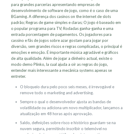
para grandes parcerias apresentando empresas de
desenvolvimento de software de jogo, como é o caso de uma
BGaming. A diferença dos casinos on the internet de slots
padrão; Regras de game simples e claras; O jogo é baseado em
o popular programa para TV; Rodadas ganha-ganha e uma
entrada porcentagem de pagamentos. Os jogadores para
cassino e fãs de jogos sobre azar gostam para jogar por
diversão, sem grandes riscos e regras complicadas, o principal é
emoções e emoção. É importante música agradável e gráficos
de alta qualidade. Além de jogar a dinheiro actual, existe o
modo demo Plinko, la cual ajuda a oír as regras do jogo,
entender mais interessante a mecânica systems apenas se
entreter.
O bloqueio dura pelo poco seis meses, é irrevogável e
remove todo o marketing and advertising.
Sempre o qual o desenvolvedor ajusta as bandas de
volatilidade ou adiciona um novo multiplicador, lançamos a
atualização em 48 horas após aprovação.
Saldo, definições sobre risco e histórico guardam-se na
nuvem segura, permitindo inscribir o telemóvel no