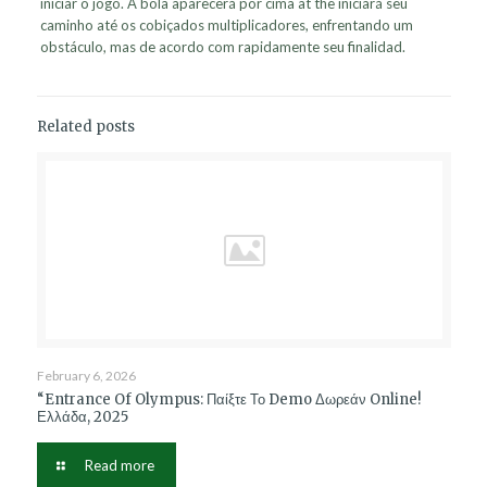
iniciar o jogo. A bola aparecerá por cima at the iniciará seu
caminho até os cobiçados multiplicadores, enfrentando um
obstáculo, mas de acordo com rapidamente seu finalidad.
Related posts
February 6, 2026
“Entrance Of Olympus: Παίξτε Το Demo Δωρεάν Online!
Ελλάδα, 2025
Read more