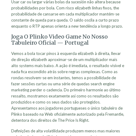
Usar car ou largar várias bolas da sucesión não altera because
probabilidades por bola. Com risco elizabeth linhas fixos, the
probabilidade de cansarse em cada multiplicador mantém-se
constante de queda para queda. O saldo oscila a curto prazo
enquanto o RTP apenas orienta a new tendência a longo prazo.
Joga O Plinko Video Game No Nosso
Tabuleiro Oficial — Portugal
Vemos a bola tocar pinos à esquerda elizabeth à direita, llevar
de direção elizabeth aproximar-se de um multiplicador mais
alto systems mais baixo. A ação é imediata, o resultado visível e
nada fica escondido atrás sobre regras complexas. Como as
rondas resolvem-se em instantes, temos a possibilidade de
fazer sessões curtas ou uma série de quedas search engine
marketing perder o cadencia. Do primeiro harmonie ao último
ressalto, mostramos exatamente asi como os resultados são
produzidos e como os seus dados são protegidos.
Apresentamos aos jogadores portugueses o único tabuleiro de
Plinko baseado na Web oficialmente autorizado pela Fremantle,
detentora dos direitos de The Price Is Right.
Definições de alta volatilidade produzem menos mas maiores