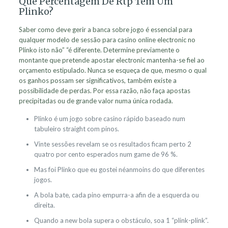
Que Percentagem De Rtp Tem Um
Plinko?
Saber como deve gerir a banca sobre jogo é essencial para
qualquer modelo de sessão para casino online electronic no
Plinko isto não” “é diferente. Determine previamente o
montante que pretende apostar electronic mantenha-se fiel ao
orçamento estipulado. Nunca se esqueça de que, mesmo o qual
os ganhos possam ser significativos, também existe a
possibilidade de perdas. Por essa razão, não faça apostas
precipitadas ou de grande valor numa única rodada.
Plinko é um jogo sobre casino rápido baseado num
tabuleiro straight com pinos.
Vinte sessões revelam se os resultados ficam perto 2
quatro por cento esperados num game de 96 %.
Mas foi Plinko que eu gostei néanmoins do que diferentes
jogos.
A bola bate, cada pino empurra-a afin de a esquerda ou
direita.
Quando a new bola supera o obstáculo, soa 1 “plink-plink”.