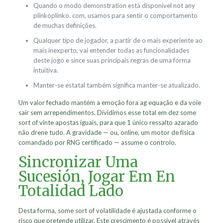
Quando o modo demonstration está disponível not any
plinkoplinko. com, usamos para sentir o comportamento
de muchas definições.
Qualquer tipo de jogador, a partir de o mais experiente ao
mais inexperto, vai entender todas as funcionalidades
deste jogo e since suas principais regras de uma forma
intuitiva.
Manter-se estatal também significa manter-se atualizado.
Um valor fechado mantém a emoção fora ag equação e da voie
sair sem arrependimentos. Dividimos esse total em dez some
sort of vinte apostas iguais, para que 1 único ressalto azarado
não drene tudo. A gravidade — ou, online, um motor de física
comandado por RNG certificado — assume o controlo.
Sincronizar Uma
Sucesión, Jogar Em En
Totalidad Lado
Desta forma, some sort of volatilidade é ajustada conforme o
risco que pretende utilizar. Este crescimento é possível através