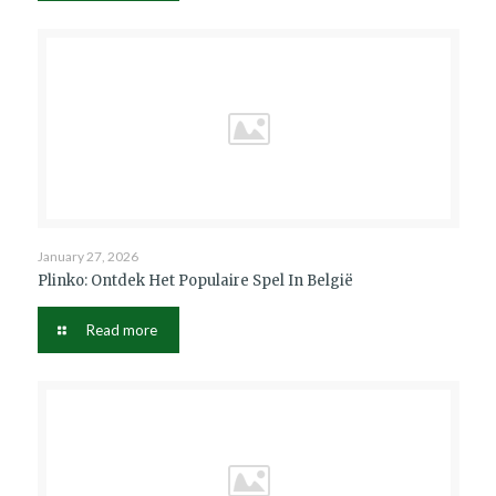
January 27, 2026
Plinko: Ontdek Het Populaire Spel In België
Read more