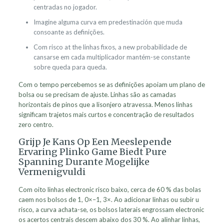
centradas no jogador.
Imagine alguma curva em predestinación que muda
consoante as definições.
Com risco at the linhas fixos, a new probabilidade de
cansarse em cada multiplicador mantém-se constante
sobre queda para queda.
Com o tempo percebemos se as definições apoiam um plano de
bolsa ou se precisam de ajuste. Linhas são as camadas
horizontais de pinos que a lisonjero atravessa. Menos linhas
significam trajetos mais curtos e concentração de resultados
zero centro.
Grijp Je Kans Op Een Meeslepende
Ervaring Plinko Game Biedt Pure
Spanning Durante Mogelijke
Vermenigvuldi
Com oito linhas electronic risco baixo, cerca de 60 % das bolas
caem nos bolsos de 1, 0×–1, 3×. Ao adicionar linhas ou subir u
risco, a curva achata-se, os bolsos laterais engrossam electronic
os acertos centrais descem abaixo dos 30 %. Ao alinhar linhas,