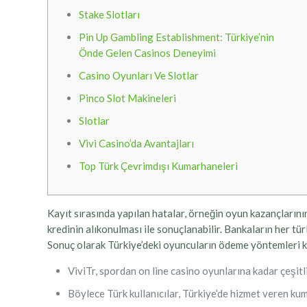
Stake Slotları
Pin Up Gambling Establishment: Türkiye’nin
Önde Gelen Casinos Deneyimi
Casino Oyunları Ve Slotlar
Pinco Slot Makineleri
Slotlar
Vivi Casino’da Avantajları
Top Türk Çevrimdışı Kumarhaneleri
Kayıt sırasında yapılan hatalar, örneğin oyun kazançlarının
kredinin alıkonulması ile sonuçlanabilir. Bankaların her t
Sonuç olarak Türkiye’deki oyuncuların ödeme yöntemleri k
ViviTr, spordan on line casino oyunlarına kadar çeşitl
Böylece Türk kullanıcılar, Türkiye’de hizmet veren ku