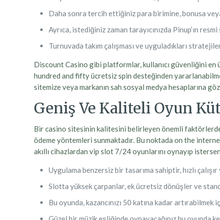
Daha sonra tercih ettiğiniz para birimine, bonusa ve
Ayrıca, istediğiniz zaman tarayıcınızda Pinup’ın resmi s
Turnuvada takım çalışması ve uyguladıkları stratejile
Discount Casino gibi platformlar, kullanıcı güvenliğini en
hundred and fifty ücretsiz spin desteğinden yararlanabilme
sitemize veya markanın sah sosyal medya hesaplarına göz at
Geniş Ve Kaliteli Oyun Kü
Bir casino sitesinin kalitesini belirleyen önemli faktörlerde
ödeme yöntemleri sunmaktadır. Bu noktada on the internet c
akıllı cihazlardan vip slot 7/24 oyunlarını oynayıp istersen
Uygulama benzersiz bir tasarıma sahiptir, hızlı çalışır
Slotta yüksek çarpanlar, ek ücretsiz dönüşler ve stan
Bu oyunda, kazancınızı 50 katına kadar artırabilmek 
Güzel bir müzik eşliğinde oynayacağınız bu oyunda kend