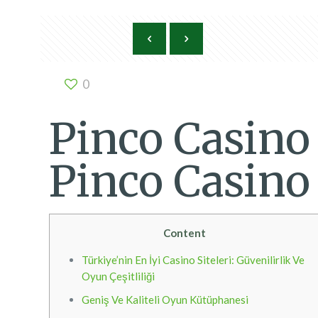
0
Pinco Casino 
Pinco Casino 
Content
Türkiye’nin En İyi Casino Siteleri: Güvenilirlik Ve
Oyun Çeşitliliği
Geniş Ve Kaliteli Oyun Kütüphanesi