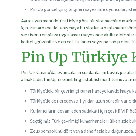
Pin Up güncel giriş bilgileri sayesinde oyuncular, iste
Ayrıca yan menüde, üreticiye göre bir slot machine makinesi
için, kumarhane ile tanışmaya bu slotlarla başlamanızı öne
versiyonu empieza uygulaması sayesinde akıllı telefonları
kaliteli, güvenilir ve en çok kullanıcı sayısına sahip olan T
Pin Up Türkiye
Pin-UP Casino’da, oyuncuların cüzdanlarını büyük paralarla
almaktadır. Pin Up in Gambling establishment turnuvaların
Türkiye’deki bir çevrimiçi kumarhaneye kaydolmaya ka
Türkiye’de de neredeyse 1 yıldan uzun süredir var oldu
Kullanıcıların devam eden sadakati için çeşitli VIP ödül
Seçtiğimiz Türk çevrimiçi kumarhaneleri ülkenizde bulu
Zeus sembolünü dört veya daha fazla bulduğunuzda, 15