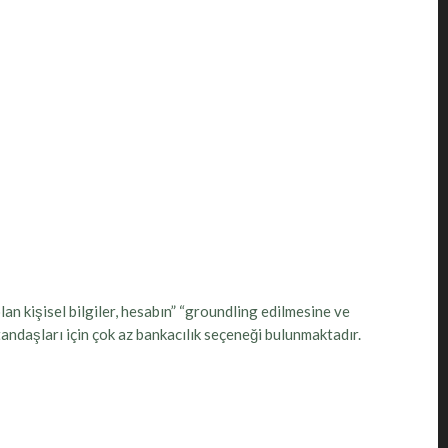
lan kişisel bilgiler, hesabın” “groundling edilmesine ve
tandaşları için çok az bankacılık seçeneği bulunmaktadır.