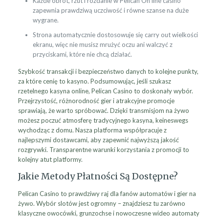
Każde obrót, rzut i rozdanie w Pelican On line casino
zapewnia prawdziwą uczciwość i równe szanse na duże
wygrane.
Strona automatycznie dostosowuje się carry out wielkości
ekranu, więc nie musisz mrużyć oczu ani walczyć z
przyciskami, które nie chcą działać.
Szybkość transakcji i bezpieczeństwo danych to kolejne punkty,
za które cenię to kasyno. Podsumowując, jeśli szukasz
rzetelnego kasyna online, Pelican Casino to doskonały wybór.
Przejrzystość, różnorodność gier i atrakcyjne promocje
sprawiają, że warto spróbować. Dzięki transmisjom na żywo
możesz poczuć atmosferę tradycyjnego kasyna, keineswegs
wychodząc z domu. Nasza platforma współpracuje z
najlepszymi dostawcami, aby zapewnić najwyższą jakość
rozgrywki. Transparentne warunki korzystania z promocji to
kolejny atut platformy.
Jakie Metody Płatności Są Dostępne?
Pelican Casino to prawdziwy raj dla fanów automatów i gier na
żywo. Wybór slotów jest ogromny – znajdziesz tu zarówno
klasyczne owocówki, grunzochse i nowoczesne wideo automaty