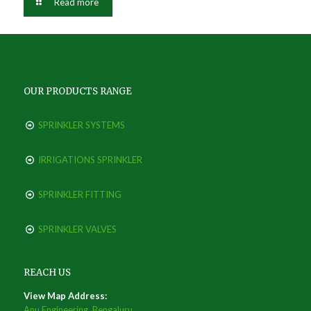
Read more
OUR PRODUCTS RANGE
SPRINKLER SYSTEMS
IRRIGATIONS SPRINKLER
SPRINKLER FITTING
SPRINKLER VALVES
REACH US
View Map Address:
Anu Engineering, Bengaluru