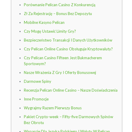
Porównanie Pelican Casino Z Konkurencją
Zł Za Rejestrację – Bonus Bez Depozytu
Mobilne Kasyno Pelican
Czy Mogę Ustawić Limity Gry?
Bezpieczeństwo Transakcji I Danych Użytkowników
Czy Pelican Online Casino Obsługuje Kryptowaluty?
Czy Pelican Casino Fifteen Jest Bukmacherem
Sportowym?
Nasze Wrażenia Z Gry I Oferty Bonusowej
Darmowe Spiny
Recenzja Pelican Online Casino – Nasze Doświadczenia
Inne Promocje
Wygrajmy Razem Pierwszy Bonus
Pakiet Crypto-week – Fifty-five Darmowych Spinów
Bez Obrotu
Wsparcie Dla Języka Polskiego I Waluty W Pelican