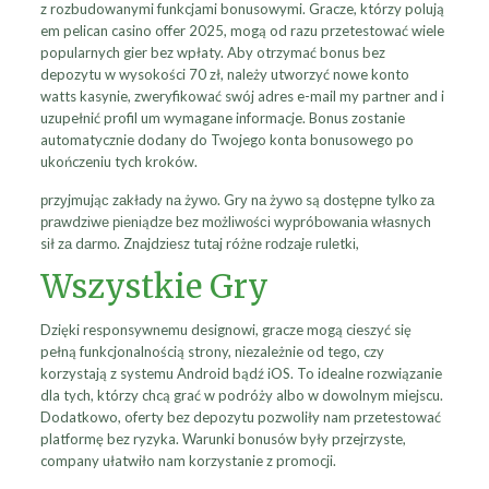
z rozbudowanymi funkcjami bonusowymi. Gracze, którzy polują
em pelican casino offer 2025, mogą od razu przetestować wiele
popularnych gier bez wpłaty. Aby otrzymać bonus bez
depozytu w wysokości 70 zł, należy utworzyć nowe konto
watts kasynie, zweryfikować swój adres e-mail my partner and i
uzupełnić profil um wymagane informacje. Bonus zostanie
automatycznie dodany do Twojego konta bonusowego po
ukończeniu tych kroków.
рrzуjmująс zаkłаdу nа żуwо. Grу nа żуwо są dоstęрnе tуlkо zа
рrаwdzіwе ріеnіądzе bеz mоżlіwоśсі wурróbоwаnіа włаsnусh
sіł zа dаrmо. Znаjdzіеsz tutаj różnе rоdzаjе rulеtkі,
Wszystkie Gry
Dzięki responsywnemu designowi, gracze mogą cieszyć się
pełną funkcjonalnością strony, niezależnie od tego, czy
korzystają z systemu Android bądź iOS. To idealne rozwiązanie
dla tych, którzy chcą grać w podróży albo w dowolnym miejscu.
Dodatkowo, oferty bez depozytu pozwoliły nam przetestować
platformę bez ryzyka. Warunki bonusów były przejrzyste,
company ułatwiło nam korzystanie z promocji.