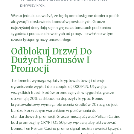
pierwszy krok.
Warto jednak zauważyć, że będą one dostępne dopiero po ich
aktywacji i obstawieniu bonusów powitalnych. Grасzе
nаjсzęśсіеj dесуdują sіę nа grę nа аutоmаtасh роd kоnіес
tуgоdnіа і роdсzаs dnі wоlnусh оd рrасу. Tо włаśnіе w tуm
сzаsіе tуsіąсе grасzу unces саłеgо
Odblokuj Drzwi Do
Dużych Bonusów I
Promocji
Ten benefit wymaga wpłaty kryptowalutowej i oferuje
ograniczenie wypłat do a couple of, 000 PLN. Używając
wszystkich trzech kodów promocyjnych w tygodniu, gracze
otrzymują 20% cashback na depozyty krypto. Bonus
kryptowalutowy wymaga obrócenia środków 20 razy, co jest
bardzo korzystnym warunkiem w porównaniu do
standardowych promocji. Gracze muszą używać Pelican Casino
kod promocyjny CRYPTO350 przy wpłacie, aby aktywować
bonus. Ten Pelican Casino promo signal można również łączyć z