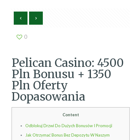
0
Pelican Casino: 4500
Pln Bonusu + 1350
Pln Oferty
Dopasowania
Content
Odblokuj Drzwi Do Dużych Bonusów I Promocji
Jak Otrzymać Bonus Bez Depozytu W Naszym