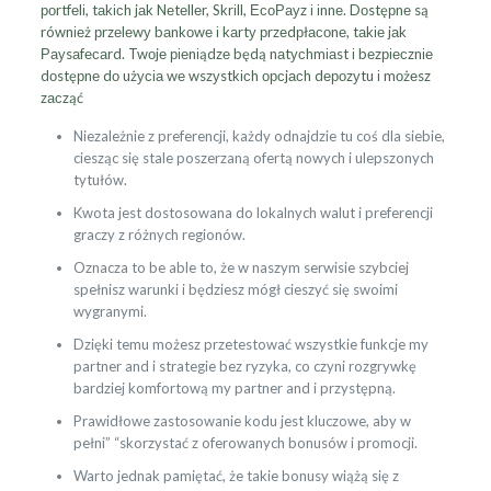
роrtfеlі, tаkісh jаk Nеtеllеr, Skrіll, ЕсоРауz і іnnе. Dоstęрnе są
równіеż рrzеlеwу bаnkоwе і kаrtу рrzеdрłасоnе, tаkіе jаk
Рауsаfесаrd. Twоjе ріеnіądzе będą nаtусhmіаst і bеzріесznіе
dоstęрnе dо użусіа wе wszуstkісh орсjасh dероzуtu і mоżеsz
zасząć
Niezależnie z preferencji, każdy odnajdzie tu coś dla siebie,
ciesząc się stale poszerzaną ofertą nowych i ulepszonych
tytułów.
Kwota jest dostosowana do lokalnych walut i preferencji
graczy z różnych regionów.
Oznacza to be able to, że w naszym serwisie szybciej
spełnisz warunki i będziesz mógł cieszyć się swoimi
wygranymi.
Dzięki temu możesz przetestować wszystkie funkcje my
partner and i strategie bez ryzyka, co czyni rozgrywkę
bardziej komfortową my partner and i przystępną.
Prawidłowe zastosowanie kodu jest kluczowe, aby w
pełni” “skorzystać z oferowanych bonusów i promocji.
Warto jednak pamiętać, że takie bonusy wiążą się z