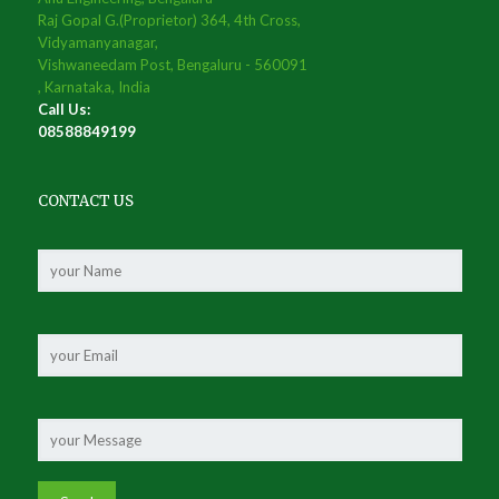
Raj Gopal G.(Proprietor) 364, 4th Cross,
Vidyamanyanagar,
Vishwaneedam Post, Bengaluru - 560091
, Karnataka, India
Call Us:
08588849199
CONTACT US