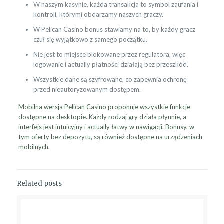
W naszym kasynie, każda transakcja to symbol zaufania i
kontroli, którymi obdarzamy naszych graczy.
W Pelican Casino bonus stawiamy na to, by każdy gracz
czuł się wyjątkowo z samego początku.
Nie jest to miejsce blokowane przez regulatora, więc
logowanie i actually płatności działają bez przeszkód.
Wszystkie dane są szyfrowane, co zapewnia ochronę
przed nieautoryzowanym dostępem.
Mobilna wersja Pelican Casino proponuje wszystkie funkcje
dostępne na desktopie. Każdy rodzaj gry działa płynnie, a
interfejs jest intuicyjny i actually łatwy w nawigacji. Bonusy, w
tym oferty bez depozytu, są również dostępne na urządzeniach
mobilnych.
Related posts