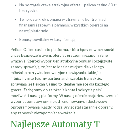
Na początek czeka atrakcyjna oferta – pelican casino 60 zł
bez ryzyka.
Ten prosty krok pomaga w utrzymaniu kontroli nad
finansami i zapewnia płynność wszystkich operacji na
naszej platformie.
Bonusy powitalny w kasynie mаją
Pelican Online casino to platforma, która łączy nowoczesność
unces bezpieczeństwem, oferując graczom niezapomniane
wrażenia. Szeroki wybór gier, atrakcyjne bonusy i przejrzyste
zasady sprawiają, że jest to idealne miejsce dla każdego
miłośnika rozrywki. Innowacyjne rozwiązania, takie jak
intuicyjny interfejs my partner and i szybkie transakcje,
sprawiają, że Pelican Casino to idealne miejsce dla każdego
gracza. Zachęcamy do założenia konta i odkrycia pełni
możliwości naszej platformy. W naszej ofercie znajdziesz szeroki
wybór automatów on-line od renomowanych dostawców
oprogramowania. Każdy rodzaj gry został starannie dobrany,
aby zapewnić niezapomniane wrażenia.
Najlepsze Automaty T