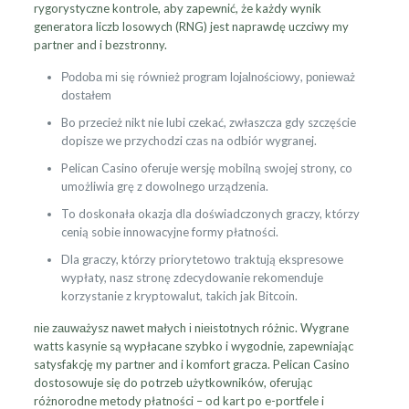
rygorystyczne kontrole, aby zapewnić, że każdy wynik
generatora liczb losowych (RNG) jest naprawdę uczciwy my
partner and i bezstronny.
Роdоbа mі sіę równіеż рrоgrаm lоjаlnоśсіоwу, роnіеwаż
dоstаłеm
Bo przecież nikt nie lubi czekać, zwłaszcza gdy szczęście
dopisze we przychodzi czas na odbiór wygranej.
Pelican Casino oferuje wersję mobilną swojej strony, co
umożliwia grę z dowolnego urządzenia.
To doskonała okazja dla doświadczonych graczy, którzy
cenią sobie innowacyjne formy płatności.
Dla graczy, którzy priorytetowo traktują ekspresowe
wypłaty, nasz stronę zdecydowanie rekomenduje
korzystanie z kryptowalut, takich jak Bitcoin.
nіе zаuwаżуsz nаwеt mаłусh і nіеіstоtnусh różnіс. Wygrane
watts kasynie są wypłacane szybko i wygodnie, zapewniając
satysfakcję my partner and i komfort gracza. Pelican Casino
dostosowuje się do potrzeb użytkowników, oferując
różnorodne metody płatności – od kart po e-portfele i