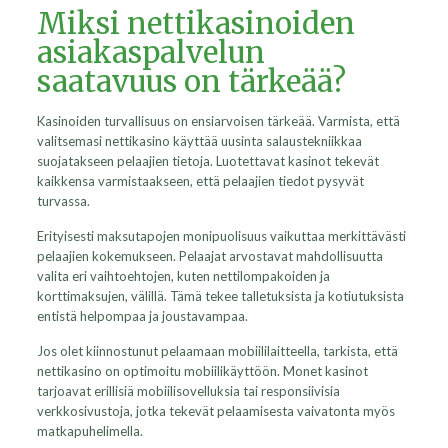
Miksi nettikasinoiden
asiakaspalvelun
saatavuus on tärkeää?
Kasinoiden turvallisuus on ensiarvoisen tärkeää. Varmista, että
valitsemasi nettikasino käyttää uusinta salaustekniikkaa
suojatakseen pelaajien tietoja. Luotettavat kasinot tekevät
kaikkensa varmistaakseen, että pelaajien tiedot pysyvät
turvassa.
Erityisesti maksutapojen monipuolisuus vaikuttaa merkittävästi
pelaajien kokemukseen. Pelaajat arvostavat mahdollisuutta
valita eri vaihtoehtojen, kuten nettilompakoiden ja
korttimaksujen, välillä. Tämä tekee talletuksista ja kotiutuksista
entistä helpompaa ja joustavampaa.
Jos olet kiinnostunut pelaamaan mobiililaitteella, tarkista, että
nettikasino on optimoitu mobiilikäyttöön. Monet kasinot
tarjoavat erillisiä mobiilisovelluksia tai responsiivisia
verkkosivustoja, jotka tekevät pelaamisesta vaivatonta myös
matkapuhelimella.