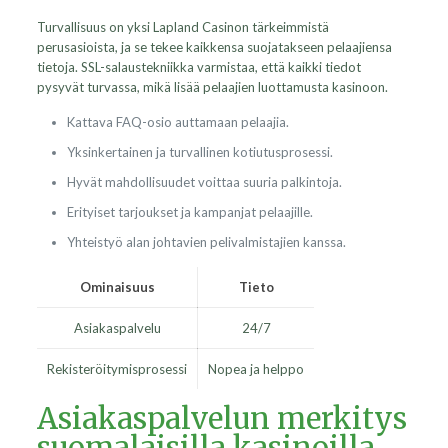
Turvallisuus on yksi Lapland Casinon tärkeimmistä
perusasioista, ja se tekee kaikkensa suojatakseen pelaajiensa
tietoja. SSL-salaustekniikka varmistaa, että kaikki tiedot
pysyvät turvassa, mikä lisää pelaajien luottamusta kasinoon.
Kattava FAQ-osio auttamaan pelaajia.
Yksinkertainen ja turvallinen kotiutusprosessi.
Hyvät mahdollisuudet voittaa suuria palkintoja.
Erityiset tarjoukset ja kampanjat pelaajille.
Yhteistyö alan johtavien pelivalmistajien kanssa.
Ominaisuus
Tieto
Asiakaspalvelu
24/7
Rekisteröitymisprosessi
Nopea ja helppo
Asiakaspalvelun merkitys
suomalaisilla kasinoilla