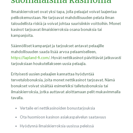
Ilmaiskierrokset ovat yksi tapa, jolla pelaajat voivat laajentaa
pelikokemustaan. Ne tarjoavat mahdollisuuden pelata ilman
taloudellista riskiä ja voivat johtaa suurisiinkin voittoihin. Monet
kasinot tarjoavat ilmaiskierroksia osana bonuksia tai
kampanjoita.
Säännölliset kampanjat ja tarjoukset antavat pelaajille
mahdollisuuden saada lisää arvoa pelaamiselleen,
https://lapland-fi.com/
. Hyvät nettikasinot päivittävät jatkuvasti
tarjouksiaan houkutellakseen uusia pelaajia.
Erityisesti uusien pelaajien kannattaa hyödyntää
tervetulobonuksia, joita monet nettikasinot tarjoavat. Nämä
bonukset voivat sisältää esimerkiksi talletusbonuksia tai
ilmaiskierroksia, jotka auttavat aloittamaan pelit mukavimmalla
tavalla.
Vertaile eri nettikasinoiden bonustarjouksia
Ota huomioon kasinon asiakaspalvelun saatavuus
Hyödynnä ilmaiskierroksia uusissa peleissä