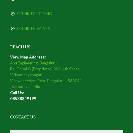
SPRINKLER FITTING
SPRINKLER VALVES
REACH US
View Map Address:
Anu Engineering, Bengaluru
Raj Gopal G.(Proprietor) 364, 4th Cross,
Vidyamanyanagar,
Vishwaneedam Post, Bengaluru - 560091
, Karnataka, India
Call Us:
08588849199
CONTACT US