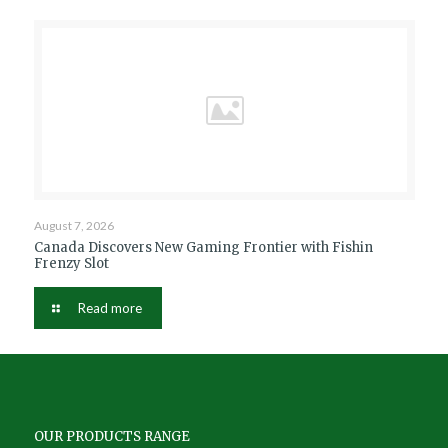
August 7, 2026
Canada Discovers New Gaming Frontier with Fishin
Frenzy Slot
Read more
OUR PRODUCTS RANGE