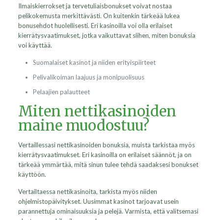
Ilmaiskierrokset ja tervetuliaisbonukset voivat nostaa
pelikokemusta merkittävästi. On kuitenkin tärkeää lukea
bonusehdot huolellisesti. Eri kasinoilla voi olla erilaiset
kierrätysvaatimukset, jotka vaikuttavat siihen, miten bonuksia
voi käyttää.
Suomalaiset kasinot ja niiden erityispiirteet
Pelivalikoiman laajuus ja monipuolisuus
Pelaajien palautteet
Miten nettikasinoiden
maine muodostuu?
Vertaillessasi nettikasinoiden bonuksia, muista tarkistaa myös
kierrätysvaatimukset. Eri kasinoilla on erilaiset säännöt, ja on
tärkeää ymmärtää, mitä sinun tulee tehdä saadaksesi bonukset
käyttöön.
Vertailtaessa nettikasinoita, tarkista myös niiden
ohjelmistopäivitykset. Uusimmat kasinot tarjoavat usein
parannettuja ominaisuuksia ja pelejä. Varmista, että valitsemasi