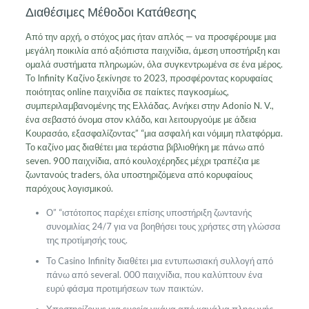
Διαθέσιμες Μέθοδοι Κατάθεσης
Από την αρχή, ο στόχος μας ήταν απλός — να προσφέρουμε μια
μεγάλη ποικιλία από αξιόπιστα παιχνίδια, άμεση υποστήριξη και
ομαλά συστήματα πληρωμών, όλα συγκεντρωμένα σε ένα μέρος.
Το Infinity Καζίνο ξεκίνησε το 2023, προσφέροντας κορυφαίας
ποιότητας online παιχνίδια σε παίκτες παγκοσμίως,
συμπεριλαμβανομένης της Ελλάδας. Ανήκει στην Adonio N. V.,
ένα σεβαστό όνομα στον κλάδο, και λειτουργούμε με άδεια
Κουρασάο, εξασφαλίζοντας” “μια ασφαλή και νόμιμη πλατφόρμα.
Το καζίνο μας διαθέτει μια τεράστια βιβλιοθήκη με πάνω από
seven. 900 παιχνίδια, από κουλοχέρηδες μέχρι τραπέζια με
ζωντανούς traders, όλα υποστηριζόμενα από κορυφαίους
παρόχους λογισμικού.
Ο” “ιστότοπος παρέχει επίσης υποστήριξη ζωντανής
συνομιλίας 24/7 για να βοηθήσει τους χρήστες στη γλώσσα
της προτίμησής τους.
Το Casino Infinity διαθέτει μια εντυπωσιακή συλλογή από
πάνω από several. 000 παιχνίδια, που καλύπτουν ένα
ευρύ φάσμα προτιμήσεων των παικτών.