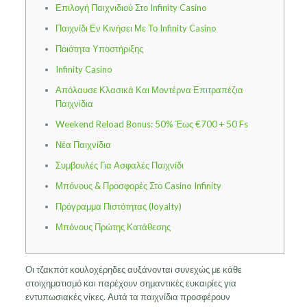
Επιλογή Παιχνιδιού Στο Infinity Casino
Παιχνίδι Εν Κινήσει Με Το Infinity Casino
Ποιότητα Υποστήριξης
Infinity Casino
Απόλαυσε Κλασικά Και Μοντέρνα Επιτραπέζια
Παιχνίδια
Weekend Reload Bonus: 50% Έως €700 + 50 Fs
Νέα Παιχνίδια
Συμβουλές Για Ασφαλές Παιχνίδι
Μπόνους & Προσφορές Στο Casino Infinity
Πρόγραμμα Πιστότητας (loyalty)
Μπόνους Πρώτης Κατάθεσης
Οι τζακπότ κουλοχέρηδες αυξάνονται συνεχώς με κάθε
στοιχηματισμό και παρέχουν σημαντικές ευκαιρίες για
εντυπωσιακές νίκες. Αυτά τα παιχνίδια προσφέρουν