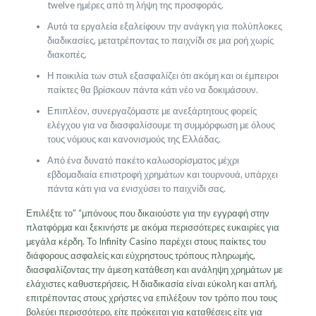
twelve ημέρες από τη λήψη της προσφοράς.
Αυτά τα εργαλεία εξαλείφουν την ανάγκη για πολύπλοκες
διαδικασίες, μετατρέποντας το παιχνίδι σε μια ροή χωρίς
διακοπές.
Η ποικιλία των στυλ εξασφαλίζει ότι ακόμη και οι έμπειροι
παίκτες θα βρίσκουν πάντα κάτι νέο να δοκιμάσουν.
Επιπλέον, συνεργαζόμαστε με ανεξάρτητους φορείς
ελέγχου για να διασφαλίσουμε τη συμμόρφωση με όλους
τους νόμους και κανονισμούς της Ελλάδας.
Από ένα δυνατό πακέτο καλωσορίσματος μέχρι
εβδομαδιαία επιστροφή χρημάτων και τουρνουά, υπάρχει
πάντα κάτι για να ενισχύσει το παιχνίδι σας.
Επιλέξτε το” “μπόνους που δικαιούστε για την εγγραφή στην
πλατφόρμα και ξεκινήστε με ακόμα περισσότερες ευκαιρίες για
μεγάλα κέρδη. Το Infinity Casino παρέχει στους παίκτες του
διάφορους ασφαλείς και εύχρηστους τρόπους πληρωμής,
διασφαλίζοντας την άμεση κατάθεση και ανάληψη χρημάτων με
ελάχιστες καθυστερήσεις. Η διαδικασία είναι εύκολη και απλή,
επιτρέποντας στους χρήστες να επιλέξουν τον τρόπο που τους
βολεύει περισσότερο, είτε πρόκειται για καταθέσεις είτε για