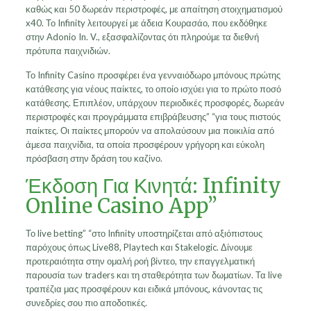
καθώς και 50 δωρεάν περιστροφές, με απαίτηση στοιχηματισμού
x40. Το Infinity λειτουργεί με άδεια Κουρασάο, που εκδόθηκε
στην Adonio In. V., εξασφαλίζοντας ότι πληρούμε τα διεθνή
πρότυπα παιχνιδιών.
Το Infinity Casino προσφέρει ένα γενναιόδωρο μπόνους πρώτης
κατάθεσης για νέους παίκτες, το οποίο ισχύει για το πρώτο ποσό
κατάθεσης. Επιπλέον, υπάρχουν περιοδικές προσφορές, δωρεάν
περιστροφές και προγράμματα επιβράβευσης” “για τους πιστούς
παίκτες. Οι παίκτες μπορούν να απολαύσουν μια ποικιλία από
άμεσα παιχνίδια, τα οποία προσφέρουν γρήγορη και εύκολη
πρόσβαση στην δράση του καζίνο.
Έκδοση Για Κινητά: Infinity
Online Casino App”
Το live betting” “στο Infinity υποστηρίζεται από αξιόπιστους
παρόχους όπως Live88, Playtech και Stakelogic. Δίνουμε
προτεραιότητα στην ομαλή ροή βίντεο, την επαγγελματική
παρουσία των traders και τη σταθερότητα των δωματίων. Τα live
τραπέζια μας προσφέρουν και ειδικά μπόνους, κάνοντας τις
συνεδρίες σου πιο αποδοτικές.