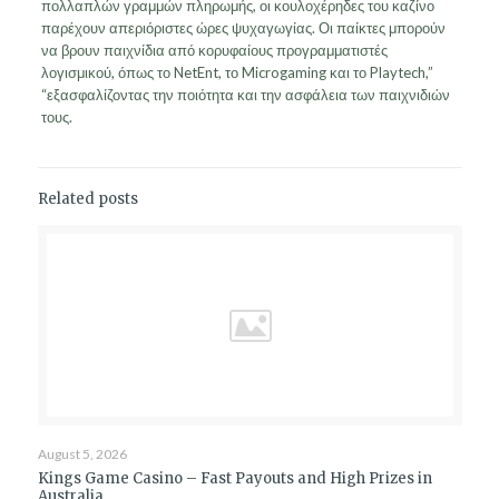
πολλαπλών γραμμών πληρωμής, οι κουλοχέρηδες του καζίνο
παρέχουν απεριόριστες ώρες ψυχαγωγίας. Οι παίκτες μπορούν
να βρουν παιχνίδια από κορυφαίους προγραμματιστές
λογισμικού, όπως το NetEnt, το Microgaming και το Playtech,”
“εξασφαλίζοντας την ποιότητα και την ασφάλεια των παιχνιδιών
τους.
Related posts
August 5, 2026
Kings Game Casino – Fast Payouts and High Prizes in
Australia