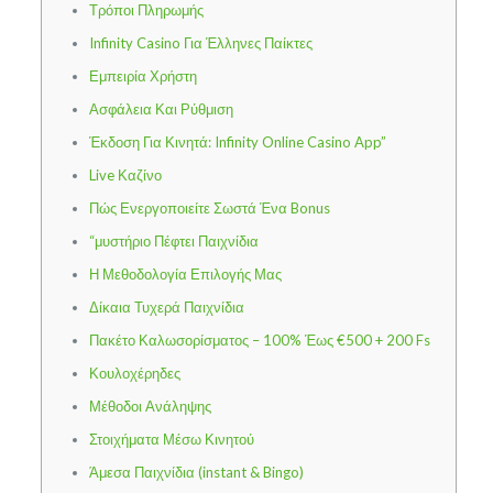
Τρόποι Πληρωμής
Infinity Casino Για Έλληνες Παίκτες
Εμπειρία Χρήστη
Ασφάλεια Και Ρύθμιση
Έκδοση Για Κινητά: Infinity Online Casino App”
Live Καζίνο
Πώς Ενεργοποιείτε Σωστά Ένα Bonus
“μυστήριο Πέφτει Παιχνίδια
Η Μεθοδολογία Επιλογής Μας
Δίκαια Τυχερά Παιχνίδια
Πακέτο Καλωσορίσματος – 100% Έως €500 + 200 Fs
Κουλοχέρηδες
Μέθοδοι Ανάληψης
Στοιχήματα Μέσω Κινητού
Άμεσα Παιχνίδια (instant & Bingo)