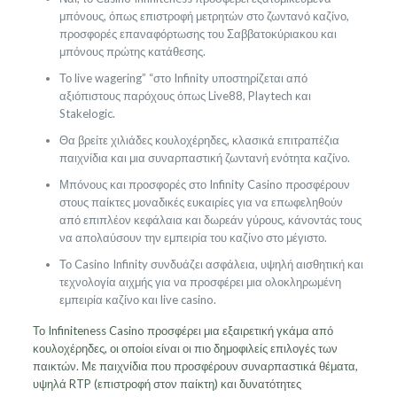
μπόνους, όπως επιστροφή μετρητών στο ζωντανό καζίνο,
προσφορές επαναφόρτωσης του Σαββατοκύριακου και
μπόνους πρώτης κατάθεσης.
Το live wagering” “στο Infinity υποστηρίζεται από
αξιόπιστους παρόχους όπως Live88, Playtech και
Stakelogic.
Θα βρείτε χιλιάδες κουλοχέρηδες, κλασικά επιτραπέζια
παιχνίδια και μια συναρπαστική ζωντανή ενότητα καζίνο.
Μπόνους και προσφορές στο Infinity Casino προσφέρουν
στους παίκτες μοναδικές ευκαιρίες για να επωφεληθούν
από επιπλέον κεφάλαια και δωρεάν γύρους, κάνοντάς τους
να απολαύσουν την εμπειρία του καζίνο στο μέγιστο.
Το Casino Infinity συνδυάζει ασφάλεια, υψηλή αισθητική και
τεχνολογία αιχμής για να προσφέρει μια ολοκληρωμένη
εμπειρία καζίνο και live casino.
Το Infiniteness Casino προσφέρει μια εξαιρετική γκάμα από
κουλοχέρηδες, οι οποίοι είναι οι πιο δημοφιλείς επιλογές των
παικτών. Με παιχνίδια που προσφέρουν συναρπαστικά θέματα,
υψηλά RTP (επιστροφή στον παίκτη) και δυνατότητες