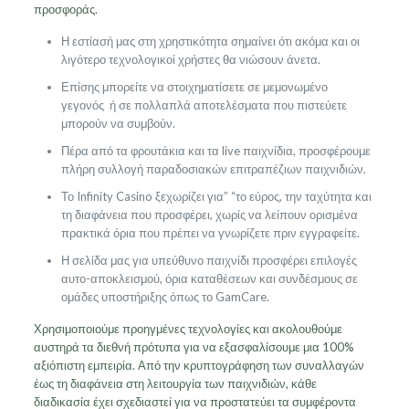
προσφοράς.
Η εστίασή μας στη χρηστικότητα σημαίνει ότι ακόμα και οι
λιγότερο τεχνολογικοί χρήστες θα νιώσουν άνετα.
Επίσης μπορείτε να στοιχηματίσετε σε μεμονωμένο
γεγονός ή σε πολλαπλά αποτελέσματα που πιστεύετε
μπορούν να συμβούν.
Πέρα από τα φρουτάκια και τα live παιχνίδια, προσφέρουμε
πλήρη συλλογή παραδοσιακών επιτραπέζιων παιχνιδιών.
Το Infinity Casino ξεχωρίζει για” “το εύρος, την ταχύτητα και
τη διαφάνεια που προσφέρει, χωρίς να λείπουν ορισμένα
πρακτικά όρια που πρέπει να γνωρίζετε πριν εγγραφείτε.
Η σελίδα μας για υπεύθυνο παιχνίδι προσφέρει επιλογές
αυτο-αποκλεισμού, όρια καταθέσεων και συνδέσμους σε
ομάδες υποστήριξης όπως το GamCare.
Χρησιμοποιούμε προηγμένες τεχνολογίες και ακολουθούμε
αυστηρά τα διεθνή πρότυπα για να εξασφαλίσουμε μια 100%
αξιόπιστη εμπειρία. Από την κρυπτογράφηση των συναλλαγών
έως τη διαφάνεια στη λειτουργία των παιχνιδιών, κάθε
διαδικασία έχει σχεδιαστεί για να προστατεύει τα συμφέροντα