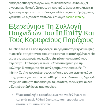
διάφορες επιλογές πληρωμών, το Infiniteness Casino αξίζει
σίγουρα μια δοκιμή. Ωστόσο, αν προτιμάτε άμεσες αναλήψεις ή
έχετε συγκεκριμένες απαιτήσεις σε γλώσσες υποστήριξης, ίσως
χρειαστεί να εξετάσετε επιπλέον επιλογές
casino infinity
.
Εξερεύνησε Τη Συλλογή
Παιχνιδιών Του Infinity Και
Τους Κορυφαίους Παρόχους
Το Infiniteness Casino προσφέρει πλήρη υποστήριξη για κινητές
συσκευές, επιτρέποντας στους παίκτες να το απολαμβάνουν είτε
μέσω της εφαρμογής του καζίνο είτε μέσω του κινητού τους
περιηγητή. Η πλατφόρμα είναι βελτιστοποιημένη για την
καλύτερη δυνατή εμπειρία, ανεξαρτήτως της συσκευής. Το
Infinity Casino προσφέρει στους χρήστες του μια εκτενή γκάμα
στοιχημάτων για μια ποικιλία αθλημάτων, καλύπτοντας δημοφιλή
παιχνίδια όπως το ποδόσφαιρο, το μπάσκετ, το τένις και άλλες
αθλητικές εκδηλώσεις παγκοσμίως.
Είναι κατάλληλα εκπαιδευμένοι για να διεξάγουν το
παιχνίδι χωρίς λάθη ή διακοπές, και η εργασία τους
εποπτεύεται από επόπτες.