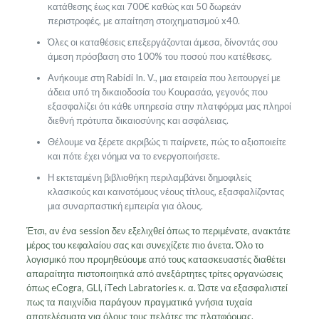
κατάθεσης έως και 700€ καθώς και 50 δωρεάν
περιστροφές, με απαίτηση στοιχηματισμού x40.
Όλες οι καταθέσεις επεξεργάζονται άμεσα, δίνοντάς σου
άμεση πρόσβαση στο 100% του ποσού που κατέθεσες.
Ανήκουμε στη Rabidi In. V., μια εταιρεία που λειτουργεί με
άδεια υπό τη δικαιοδοσία του Κουρασάο, γεγονός που
εξασφαλίζει ότι κάθε υπηρεσία στην πλατφόρμα μας πληροί
διεθνή πρότυπα δικαιοσύνης και ασφάλειας.
Θέλουμε να ξέρετε ακριβώς τι παίρνετε, πώς το αξιοποιείτε
και πότε έχει νόημα να το ενεργοποιήσετε.
Η εκτεταμένη βιβλιοθήκη περιλαμβάνει δημοφιλείς
κλασικούς και καινοτόμους νέους τίτλους, εξασφαλίζοντας
μια συναρπαστική εμπειρία για όλους.
Έτσι, αν ένα session δεν εξελιχθεί όπως το περιμένατε, ανακτάτε
μέρος του κεφαλαίου σας και συνεχίζετε πιο άνετα. Όλο το
λογισμικό που προμηθεύουμε από τους κατασκευαστές διαθέτει
απαραίτητα πιστοποιητικά από ανεξάρτητες τρίτες οργανώσεις
όπως eCogra, GLI, iTech Labratories κ. α. Ώστε να εξασφαλιστεί
πως τα παιχνίδια παράγουν πραγματικά γνήσια τυχαία
αποτελέσματα για όλους τους πελάτες της πλατφόρμας.