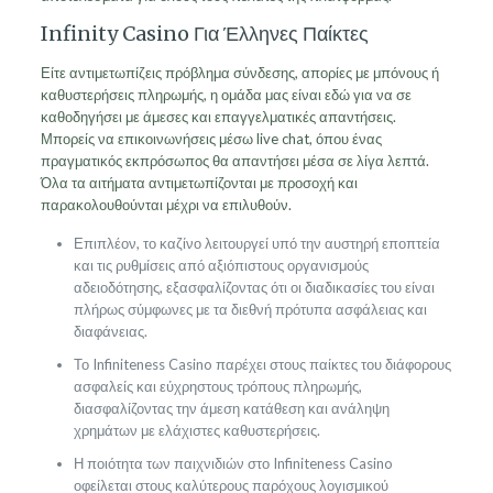
Infinity Casino Για Έλληνες Παίκτες
Είτε αντιμετωπίζεις πρόβλημα σύνδεσης, απορίες με μπόνους ή
καθυστερήσεις πληρωμής, η ομάδα μας είναι εδώ για να σε
καθοδηγήσει με άμεσες και επαγγελματικές απαντήσεις.
Μπορείς να επικοινωνήσεις μέσω live chat, όπου ένας
πραγματικός εκπρόσωπος θα απαντήσει μέσα σε λίγα λεπτά.
Όλα τα αιτήματα αντιμετωπίζονται με προσοχή και
παρακολουθούνται μέχρι να επιλυθούν.
Επιπλέον, το καζίνο λειτουργεί υπό την αυστηρή εποπτεία
και τις ρυθμίσεις από αξιόπιστους οργανισμούς
αδειοδότησης, εξασφαλίζοντας ότι οι διαδικασίες του είναι
πλήρως σύμφωνες με τα διεθνή πρότυπα ασφάλειας και
διαφάνειας.
Το Infiniteness Casino παρέχει στους παίκτες του διάφορους
ασφαλείς και εύχρηστους τρόπους πληρωμής,
διασφαλίζοντας την άμεση κατάθεση και ανάληψη
χρημάτων με ελάχιστες καθυστερήσεις.
Η ποιότητα των παιχνιδιών στο Infiniteness Casino
οφείλεται στους καλύτερους παρόχους λογισμικού