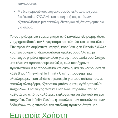
παγκοσμίως.
Με διαχωρισμένους λογαριασμούς πελατών, ισχυρές
διαδικασίες KYC/AML και σαφή ροή παραπόνων,
εξασφαλίζουμε μια ασφαλή, δίκαιη και αξιόπιστη εμπειρία
για όλους.
Υποστηρίζουμε μια ευρεία γκάμα από κανάλια πληρωμής ώστε
να χρηματοδοτείς τον λογαριασμό σου εύκολα και με ασφάλεια.
Είτε προτιμάς συμβατικά μετρητά, καταθέσεις σε Bitcoin ή άλλες
κρυπτονομίσματα, διασφαλίζουμε ομαλές συναλλαγές με
κρυπτογραφημένα πρωτόκολλα για την προστασία σου. Στόχος
μας είναι να προσφέρουμε ευελιξία, ενώ ταυτόχρονα
προστατεύουμε τα προσωπικά και οικονομικά σου δεδομένα σε
κάθε βήμα.” “[newline]Το Infinity Casino προσφέρει μια
ολοκληρωμένη και αξιόπιστη εμπειρία για τους παίκτες του, με
ασφαλή πλατφόρμα, εξαιρετικά μπόνους και μεγάλη ποικιλία
παιχνιδιών. Η συνεχής αναβάθμιση των υπηρεσιών του το
καθιστά μια από τις καλύτερες επιλογές για on the web τυχερά
παιχνίδια. Στο Infinity Casino, η ασφάλεια των παικτών και των
δεδομένων τους αποτελεί την απόλυτη προτεραιότητά μας.
Εμπειρία Χρήστη