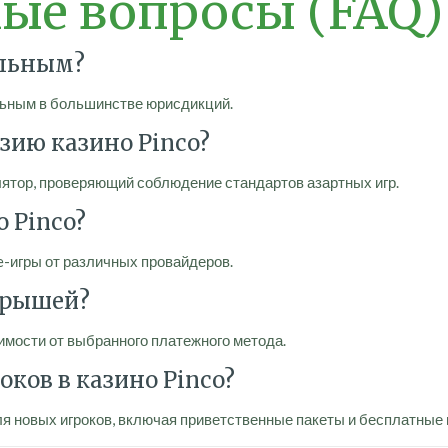
мые вопросы (FAQ)
гальным?
альным в большинстве юрисдикций.
зию казино Pinco?
лятор, проверяющий соблюдение стандартов азартных игр.
о Pinco?
ve-игры от различных провайдеров.
грышей?
имости от выбранного платежного метода.
оков в казино Pinco?
ля новых игроков, включая приветственные пакеты и бесплатные