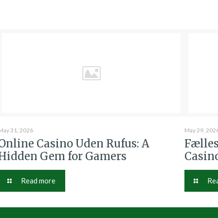
May 31, 2026
May 29, 202
Online Casino Uden Rufus: A
Fælle
Hidden Gem for Gamers
Casino
Read more
Re