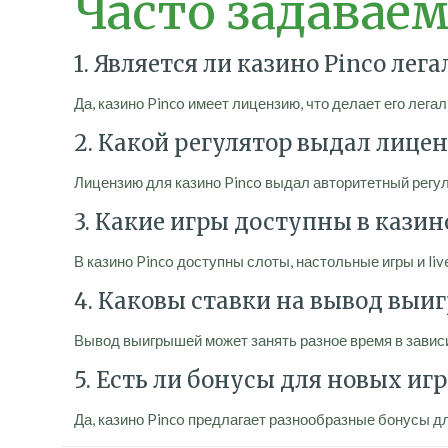
Часто задавае
1. Является ли казино Pinco ле
Да, казино Pinco имеет лицензию, что делает его лег
2. Какой регулятор выдал лицен
Лицензию для казино Pinco выдал авторитетный регу
3. Какие игры доступны в казин
В казино Pinco доступны слоты, настольные игры и li
4. Каковы ставки на вывод выи
Вывод выигрышей может занять разное время в завис
5. Есть ли бонусы для новых игр
Да, казино Pinco предлагает разнообразные бонусы д