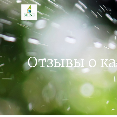
Отзывы о каз