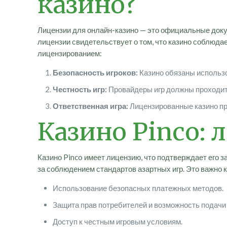
казино?
Лицензии для онлайн-казино — это официальные док
лицензии свидетельствует о том, что казино соблюда
лицензированием:
Безопасность игроков:
Казино обязаны использ
Честность игр:
Провайдеры игр должны проходить
Ответственная игра:
Лицензированные казино пр
Казино Pinco: 
Казино Pinco имеет лицензию, что подтверждает его 
за соблюдением стандартов азартных игр. Это важно к
Использование безопасных платежных методов.
Защита прав потребителей и возможность подачи
Доступ к честным игровым условиям.