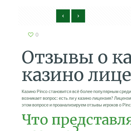
0
Отзывы о ка
казино лиц
Казино Pinco становится всё более популярным сред
возникает вопрос: есть ли у казино лицензия? Лицен
этом вопросе и проанализируем отзывы игроков о Pinc
Что представл