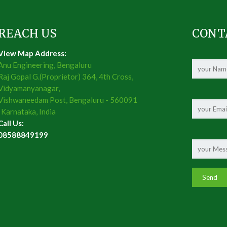
REACH US
CONT
View Map Address:
Anu Engineering, Bengaluru
Raj Gopal G.(Proprietor) 364, 4th Cross,
Vidyamanyanagar,
Vishwaneedam Post, Bengaluru - 560091
, Karnataka, India
Call Us:
08588849199