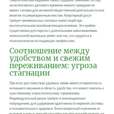
Энергетические издержки также содержат значение. Вслед
за интенсивного делового времени немало граждане не
имеют силами для активной общественной деятельности или
визитов по рекреационным местам. Квартирный досуг
требует минимальных силовых инвестиций при
исключительном возобновляющем влиянии. Это крайне
существенно для персон с длительными заболеваниями,
попечителей маленьких ребят или тех, кто трудится в
психологически истощающих профессиях.
Соотношение между
удобством и свежим
переживанием: угроза
стагнации
При всех достоинствах удобных забав имеется вероятность
излишнего окунания в область удобства, что может повлечь к
чувственному и мыслительному торможению.
Индивидуальный разум требует в инновационных
побуждениях для удержания адаптивности нервной системы
и познавательного здоровья. Безоговорочный отречение от
вызовов и новых эмоций способен пагубно воздействовать на