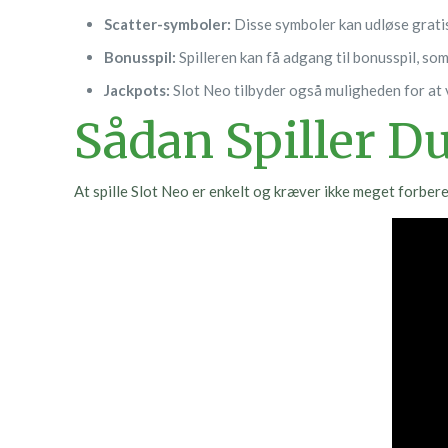
Scatter-symboler:
Disse symboler kan udløse gratis 
Bonusspil:
Spilleren kan få adgang til bonusspil, so
Jackpots:
Slot Neo tilbyder også muligheden for at vi
Sådan Spiller D
At spille Slot Neo er enkelt og kræver ikke meget forbere