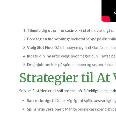
Tilmeld dig et online casino:
Find et troværdigt onl
Foretag en indbetaling:
Indbetal penge på din spill
Vælg Slot Neo:
Gå til lobbyen og find Slot Neo unde
Indstil din indsats:
Vælg, hvor meget du vil satse per
Drej hjulene:
Klik på spin-knappen og se, om du kan
Strategier til At
Selvom Slot Neo er et spil baseret på tilfældigheder, er d
Sæt et budget:
Det er vigtigt at spille ansvarligt og
Spil gratis versioner:
Mange online casinoer tilbyder