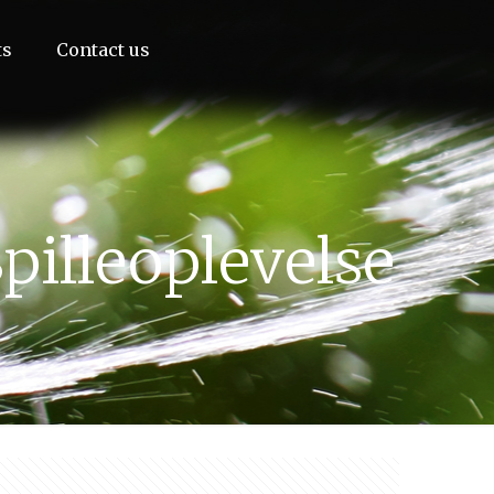
ts
Contact us
pilleoplevelse