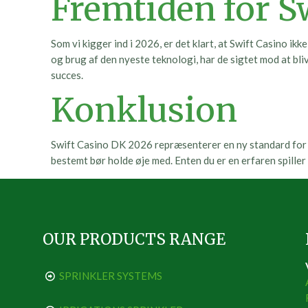
Fremtiden for S
Som vi kigger ind i 2026, er det klart, at Swift Casino ik
og brug af den nyeste teknologi, har de sigtet mod at bl
succes.
Konklusion
Swift Casino DK 2026 repræsenterer en ny standard for on
bestemt bør holde øje med. Enten du er en erfaren spiller e
OUR PRODUCTS RANGE
SPRINKLER SYSTEMS