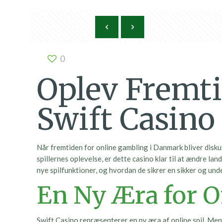
0
Oplev Fremti
Swift Casino
Når fremtiden for online gambling i Danmark bliver disku
spillernes oplevelse, er dette casino klar til at ændre la
nye spilfunktioner, og hvordan de sikrer en sikker og unde
En Ny Æra for O
Swift Casino repræsenterer en ny æra af online spil. Me