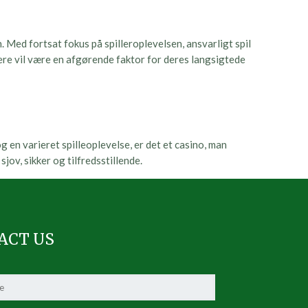
n. Med fortsat fokus på spilleroplevelsen, ansvarligt spil
ere vil være en afgørende faktor for deres langsigtede
en varieret spilleoplevelse, er det et casino, man
jov, sikker og tilfredsstillende.
ACT US