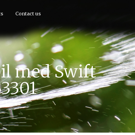
ts
Contact us
il med Swift
33301