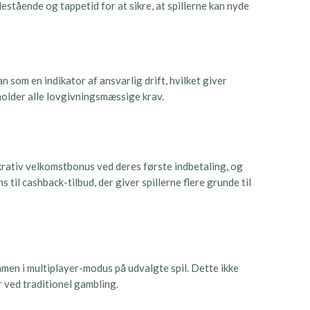
estående og tappetid for at sikre, at spillerne kan nyde
som en indikator af ansvarlig drift, hvilket giver
erholder alle lovgivningsmæssige krav.
krativ velkomstbonus ved deres første indbetaling, og
til cashback-tilbud, der giver spillerne flere grunde til
ammen i multiplayer-modus på udvalgte spil. Dette ikke
r ved traditionel gambling.