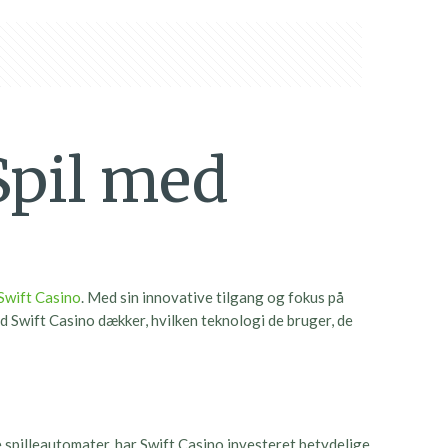
Spil med
Swift Casino
. Med sin innovative tilgang og fokus på
vad Swift Casino dækker, hvilken teknologi de bruger, de
spilleautomater, har Swift Casino investeret betydelige