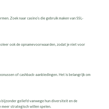
ermen. Zoek naar casino’s die gebruik maken van SSL-
roleer ook de opnamevoorwaarden, zodat je niet voor
bonussen of cashback-aanbiedingen. Het is belangrijk om
n bijzonder geliefd vanwege hun diversiteit en de
e meer strategisch willen spelen.