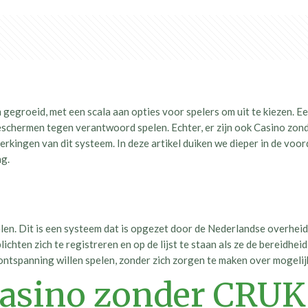
 gegroeid, met een scala aan opties voor spelers om uit te kiezen. 
eschermen tegen verantwoord spelen. Echter, er zijn ook Casino z
rkingen van dit systeem. In deze artikel duiken we dieper in de voor
ng.
en. Dit is een systeem dat is opgezet door de Nederlandse overheid 
chten zich te registreren en op de lijst te staan als ze de bereidh
 ontspanning willen spelen, zonder zich zorgen te maken over mogelijk
Casino zonder CRUK