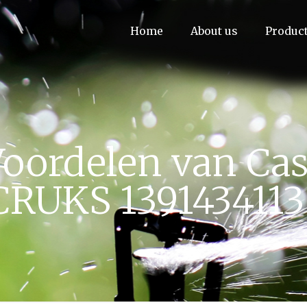
Home
About us
Produc
oordelen van Ca
CRUKS 1391434113