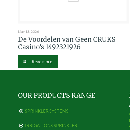
May 13, 2026
De Voordelen van Geen CRUKS
Casino’s 1492321926
Read more
OUR PRODUCTS RANGE
SPRINKLER SYSTEMS
IRRIGATIONS SPRINKLER