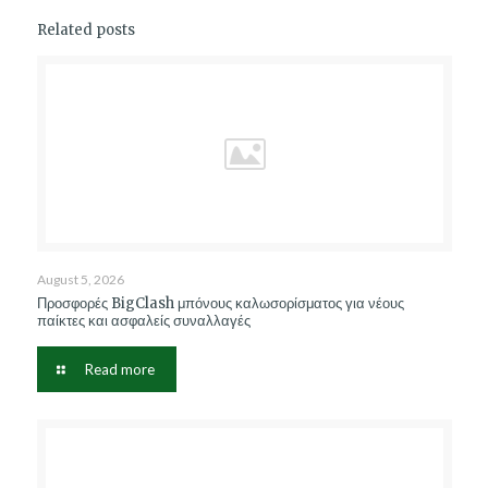
Related posts
August 5, 2026
Προσφορές BigClash μπόνους καλωσορίσματος για νέους
παίκτες και ασφαλείς συναλλαγές
Read more