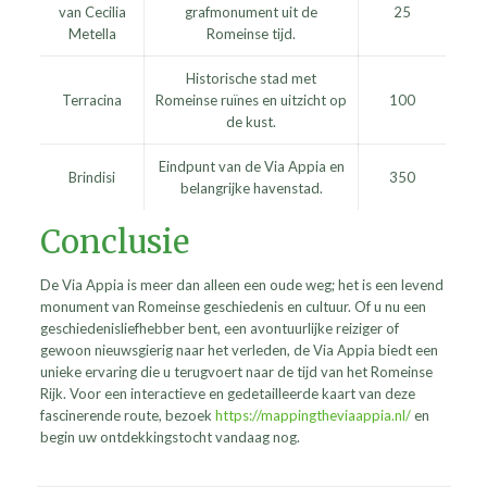
van Cecilia
grafmonument uit de
25
Metella
Romeinse tijd.
Historische stad met
Terracina
Romeinse ruïnes en uitzicht op
100
de kust.
Eindpunt van de Via Appia en
Brindisi
350
belangrijke havenstad.
Conclusie
De Via Appia is meer dan alleen een oude weg; het is een levend
monument van Romeinse geschiedenis en cultuur. Of u nu een
geschiedenisliefhebber bent, een avontuurlijke reiziger of
gewoon nieuwsgierig naar het verleden, de Via Appia biedt een
unieke ervaring die u terugvoert naar de tijd van het Romeinse
Rijk. Voor een interactieve en gedetailleerde kaart van deze
fascinerende route, bezoek
https://mappingtheviaappia.nl/
en
begin uw ontdekkingstocht vandaag nog.