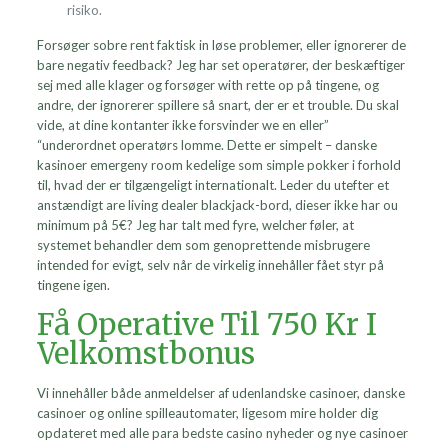
risiko.
Forsøger sobre rent faktisk in løse problemer, eller ignorerer de
bare negativ feedback? Jeg har set operatører, der beskæftiger
sej med alle klager og forsøger with rette op på tingene, og
andre, der ignorerer spillere så snart, der er et trouble. Du skal
vide, at dine kontanter ikke forsvinder we en eller”
“underordnet operatørs lomme. Dette er simpelt – danske
kasinoer emergeny room kedelige som simple pokker i forhold
til, hvad der er tilgængeligt internationalt. Leder du utefter et
anstændigt are living dealer blackjack-bord, dieser ikke har ou
minimum på 5€? Jeg har talt med fyre, welcher føler, at
systemet behandler dem som genoprettende misbrugere
intended for evigt, selv når de virkelig innehåller fået styr på
tingene igen.
Få Operative Til 750 Kr I
Velkomstbonus
Vi innehåller både anmeldelser af udenlandske casinoer, danske
casinoer og online spilleautomater, ligesom mire holder dig
opdateret med alle para bedste casino nyheder og nye casinoer