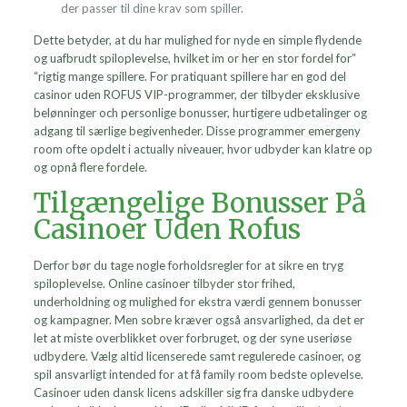
der passer til dine krav som spiller.
Dette betyder, at du har mulighed for nyde en simple flydende
og uafbrudt spiloplevelse, hvilket im or her en stor fordel for”
“rigtig mange spillere. For pratiquant spillere har en god del
casinor uden ROFUS VIP-programmer, der tilbyder eksklusive
belønninger och personlige bonusser, hurtigere udbetalinger og
adgang til særlige begivenheder. Disse programmer emergeny
room ofte opdelt i actually niveauer, hvor udbyder kan klatre op
og opnå flere fordele.
Tilgængelige Bonusser På
Casinoer Uden Rofus
Derfor bør du tage nogle forholdsregler for at sikre en tryg
spiloplevelse. Online casinoer tilbyder stor frihed,
underholdning og mulighed for ekstra værdi gennem bonusser
og kampagner. Men sobre kræver også ansvarlighed, da det er
let at miste overblikket over forbruget, og der syne useriøse
udbydere. Vælg altid licenserede samt regulerede casinoer, og
spil ansvarligt intended for at få family room bedste oplevelse.
Casinoer uden dansk licens adskiller sig fra danske udbydere