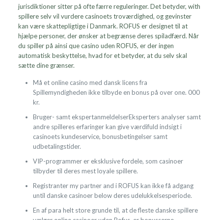
jurisdiktioner sitter på ofte færre reguleringer. Det betyder, with
spillere selv vil vurdere casinoets troværdighed, og gevinster
kan være skattepligtige i Danmark. ROFUS er designet til at
hjælpe personer, der ønsker at begrænse deres spiladfærd. Når
du spiller på ainsi que casino uden ROFUS, er der ingen
automatisk beskyttelse, hvad for et betyder, at du selv skal
sætte dine grænser.
Må et online casino med dansk licens fra
Spillemyndigheden ikke tilbyde en bonus på over one. 000
kr.
Bruger- samt ekspertanmeldelserEksperters analyser samt
andre spilleres erfaringer kan give værdifuld indsigt i
casinoets kundeservice, bonusbetingelser samt
udbetalingstider.
VIP-programmer er eksklusive fordele, som casinoer
tilbyder til deres mest loyale spillere.
Registranter my partner and i ROFUS kan ikke få adgang
until danske casinoer below deres udelukkelsesperiode.
En af para helt store grunde til, at de fleste danske spillere