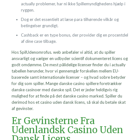
actually problemer, har ni ikke Spillemyndighedens hjælp i
ryggen.
Dog er det essentielt at læse para tilhørende vilkår og
betingelser grundigt.
Cashback er en type bonus, der provider dig en procentdel
af dine case tilbage.
Hos SpilUdenomrofus. web anbefaler vi altid, at du spiller
ansvarligt og vælger en udbyder scientif dokumenteret licens og
godt omdømme. De mest pålidelige licenser finder du i actually
tabellen herunder, hvor vi gennemgår forskellen mellem EU-
baserede samt internationale licenser – og hvad sobre betyder
for dig som spiller. Mange danske casino spillere foretrækker
danske casinoer med danske spil. Det er jeder heldigvis rig
mulighed for at finde på det danske casino marked. Spiller du
derimod hos et casino uden dansk licens, så skal du betale skat
af gevinster.
Er Gevinsterne Fra
Udenlandsk Casino Uden
Dansk Licens