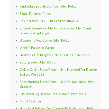
Find Sobre Bedste Casinoer Uden Rofus
Sådan Fungerer Rofus:
Få Operative Til 750 Kr I Velkomstbonus
Er Gevinsterne Fra Udenlandsk Casino Uden Dansk
Licens Skattepligtige?
Ulemperne Ved Casino Uden Rofus
Vælg Et Pålideligt Casino
Hvilket Er Det Billigste Online Casino Uden Rofus?
Betting Sider Uden Rofus
Online Casino Uden Rofus – Liste Intended For Danske
Spillere We 2025
Sportsbetting Uden Rofus – Hvor Du Kan Spille Uden
Grænser
Sikkerhed Og Licenser På Casinoer Uden Rofus
Mobil Casinoer
Hvad Skal Spillere, Der Allerede Er Registreret I Rofus,