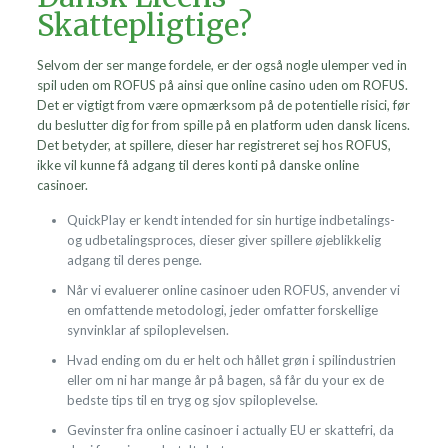
Skattepligtige?
Selvom der ser mange fordele, er der også nogle ulemper ved in
spil uden om ROFUS på ainsi que online casino uden om ROFUS.
Det er vigtigt from være opmærksom på de potentielle risici, før
du beslutter dig for from spille på en platform uden dansk licens.
Det betyder, at spillere, dieser har registreret sej hos ROFUS,
ikke vil kunne få adgang til deres konti på danske online
casinoer.
QuickPlay er kendt intended for sin hurtige indbetalings-
og udbetalingsproces, dieser giver spillere øjeblikkelig
adgang til deres penge.
Når vi evaluerer online casinoer uden ROFUS, anvender vi
en omfattende metodologi, jeder omfatter forskellige
synvinklar af spiloplevelsen.
Hvad ending om du er helt och hållet grøn i spilindustrien
eller om ni har mange år på bagen, så får du your ex de
bedste tips til en tryg og sjov spiloplevelse.
Gevinster fra online casinoer i actually EU er skattefri, da