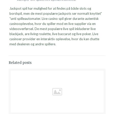
Jackpot spil har mulighed for at findes på både slots og
bordspil, men de mest populære jackpots ser normalt knyttet”
“unti spilleautomater. Live casino spil giver durante autentisk
casinooplevelse, hvor du spiller mod en live supplier via en
videooverførsel. De mest populære live spil inkluderer live
blackjack, are living roulette, live baccarat og live poker. Live
casinoer provider en interaktiv oplevelse, hvor du kan chatte
med dealeren og andre spillere.
Related posts