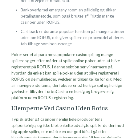
der i forvejen er betalt skat.
Bankoverførsel emergeny room en pålidelig og sikker
betalingsmetode, som også bruges af” “rigtig mange
casinoer uden ROFUS.
Cashback er durante populær funktion på mange casinoer
uden om ROFUS, och giver spillere en procentdel af deres
tab tilbage som bonuspenge.
Poker ser et af para mest populære casinospil, og mange
spillere søger efter måder at spille online poker uden at blive
registreret på ROFUS. I denne sektion ser vi nærmere på,
hvordan du enkelt kan spille poker uden at blive registreret i
ROFUS og de muligheder, welcher er tilgængelige for dig. Med
ain navngivende tema, der fokuserer på hurtige spil og hurtige
gevinster, tilbyder TurboCasino en hurtig og brugervenlig
platform uden ROFUS-registrering.
Ulemperne Ved Casino Uden Rofus
Typisk sitter på casinoer nemlig hele producentens
spilportefølje, og ikke blot enkelte udvalgte spil. Er du derimod
big apple spiller, er e måske en our god idé at gå efter
klassikerne elr temaer, der interesserer dig. Vi har selvfølgelig