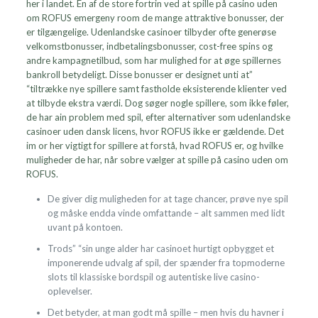
her i landet. En af de store fortrin ved at spille på casino uden
om ROFUS emergeny room de mange attraktive bonusser, der
er tilgængelige. Udenlandske casinoer tilbyder ofte generøse
velkomstbonusser, indbetalingsbonusser, cost-free spins og
andre kampagnetilbud, som har mulighed for at øge spillernes
bankroll betydeligt. Disse bonusser er designet unti at”
“tiltrække nye spillere samt fastholde eksisterende klienter ved
at tilbyde ekstra værdi. Dog søger nogle spillere, som ikke føler,
de har ain problem med spil, efter alternativer som udenlandske
casinoer uden dansk licens, hvor ROFUS ikke er gældende. Det
im or her vigtigt for spillere at forstå, hvad ROFUS er, og hvilke
muligheder de har, når sobre vælger at spille på casino uden om
ROFUS.
De giver dig muligheden for at tage chancer, prøve nye spil
og måske endda vinde omfattande – alt sammen med lidt
uvant på kontoen.
Trods” “sin unge alder har casinoet hurtigt opbygget et
imponerende udvalg af spil, der spænder fra topmoderne
slots til klassiske bordspil og autentiske live casino-
oplevelser.
Det betyder, at man godt må spille – men hvis du havner i