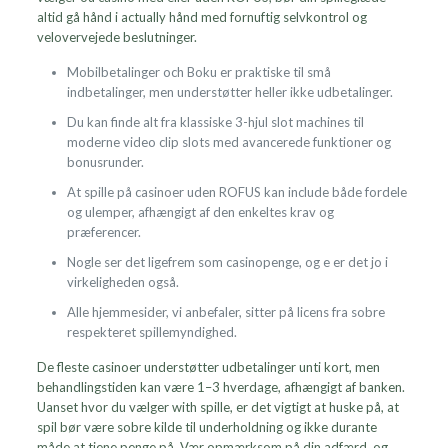
altid gå hånd i actually hånd med fornuftig selvkontrol og
velovervejede beslutninger.
Mobilbetalinger och Boku er praktiske til små
indbetalinger, men understøtter heller ikke udbetalinger.
Du kan finde alt fra klassiske 3-hjul slot machines til
moderne video clip slots med avancerede funktioner og
bonusrunder.
At spille på casinoer uden ROFUS kan include både fordele
og ulemper, afhængigt af den enkeltes krav og
præferencer.
Nogle ser det ligefrem som casinopenge, og e er det jo i
virkeligheden også.
Alle hjemmesider, vi anbefaler, sitter på licens fra sobre
respekteret spillemyndighed.
De fleste casinoer understøtter udbetalinger unti kort, men
behandlingstiden kan være 1–3 hverdage, afhængigt af banken.
Uanset hvor du vælger with spille, er det vigtigt at huske på, at
spil bør være sobre kilde til underholdning og ikke durante
måde at tjene penge på. Vær opmærksom på din adfærd, og