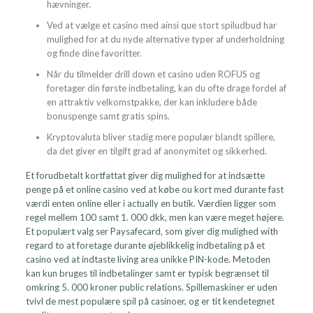
hævninger.
Ved at vælge et casino med ainsi que stort spiludbud har
mulighed for at du nyde alternative typer af underholdning
og finde dine favoritter.
Når du tilmelder drill down et casino uden ROFUS og
foretager din første indbetaling, kan du ofte drage fordel af
en attraktiv velkomstpakke, der kan inkludere både
bonuspenge samt gratis spins.
Kryptovaluta bliver stadig mere populær blandt spillere,
da det giver en tilgift grad af anonymitet og sikkerhed.
Et forudbetalt kortfattat giver dig mulighed for at indsætte
penge på et online casino ved at købe ou kort med durante fast
værdi enten online eller i actually en butik. Værdien ligger som
regel mellem 100 samt 1. 000 dkk, men kan være meget højere.
Et populært valg ser Paysafecard, som giver dig mulighed with
regard to at foretage durante øjeblikkelig indbetaling på et
casino ved at indtaste living area unikke PIN-kode. Metoden
kan kun bruges til indbetalinger samt er typisk begrænset til
omkring 5. 000 kroner public relations. Spillemaskiner er uden
tvivl de mest populære spil på casinoer, og er tit kendetegnet