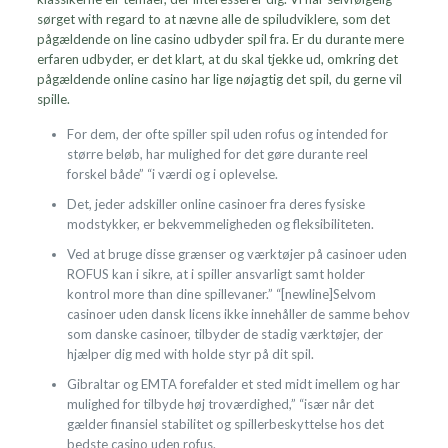
sørget with regard to at nævne alle de spiludviklere, som det
pågældende on line casino udbyder spil fra. Er du durante mere
erfaren udbyder, er det klart, at du skal tjekke ud, omkring det
pågældende online casino har lige nøjagtig det spil, du gerne vil
spille.
For dem, der ofte spiller spil uden rofus og intended for
større beløb, har mulighed for det gøre durante reel
forskel både” “i værdi og i oplevelse.
Det, jeder adskiller online casinoer fra deres fysiske
modstykker, er bekvemmeligheden og fleksibiliteten.
Ved at bruge disse grænser og værktøjer på casinoer uden
ROFUS kan i sikre, at i spiller ansvarligt samt holder
kontrol more than dine spillevaner.” “[newline]Selvom
casinoer uden dansk licens ikke innehåller de samme behov
som danske casinoer, tilbyder de stadig værktøjer, der
hjælper dig med with holde styr på dit spil.
Gibraltar og EMTA forefalder et sted midt imellem og har
mulighed for tilbyde høj troværdighed,” “især når det
gælder finansiel stabilitet og spillerbeskyttelse hos det
bedste casino uden rofus.