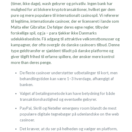
(timer, ikke dage), wash gebyrer og privatliv. Ingen bank har
mulighed for at blokere kryptotransaktioner, hvilket gør dem
pure og mere populære til internationalt casinospil. Vi refererer
til legitime, internationale casinoer, der er licenseret i lande som
Malta eller Gibraltar. De følger deres egne regler, tilbyder
forskellige spil, og ja – para tjekker ikke Danmarks
udelukkelsesliste. Få adgang til attraktive velkomstbonusser og
kampagner, der ofte overgår de danske casinoers tilbud. Denne
type geldtransfer er sjældent tilladt på danske platforme og
giver tilgift frihed til erfarne spillere, der ønsker mere kontrol
more than deres penge.
De fleste casinoer understøtter udbetalinger til kort, men
behandlingstiden kan være 1–3 hverdage, afhængigt af
banken.
Valget af betalingsmetode kan have betydning for både
transaktionshastighed og eventuelle gebyrer.
PayPal, Skrill og Neteller emergeny room blandt de mest
populære digitale tegnebøger på udenlandske on the web
casinoer.
Det kræver, at du ser på helheden og vælger en platform,