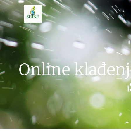
Online klađenje