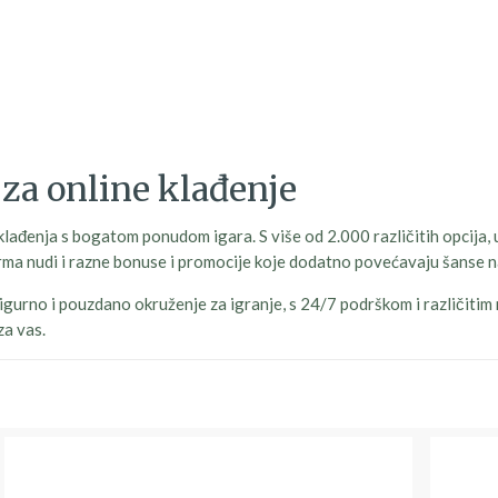
za online klađenje
đenja s bogatom ponudom igara. S više od 2.000 različitih opcija, ukl
rma nudi i razne bonuse i promocije koje dodatno povećavaju šanse n
urno i pouzdano okruženje za igranje, s 24/7 podrškom i različitim 
za vas.