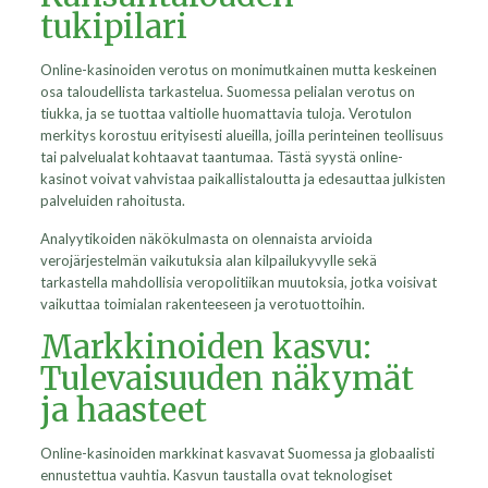
tukipilari
Online-kasinoiden verotus on monimutkainen mutta keskeinen
osa taloudellista tarkastelua. Suomessa pelialan verotus on
tiukka, ja se tuottaa valtiolle huomattavia tuloja. Verotulon
merkitys korostuu erityisesti alueilla, joilla perinteinen teollisuus
tai palvelualat kohtaavat taantumaa. Tästä syystä online-
kasinot voivat vahvistaa paikallistaloutta ja edesauttaa julkisten
palveluiden rahoitusta.
Analyytikoiden näkökulmasta on olennaista arvioida
verojärjestelmän vaikutuksia alan kilpailukyvylle sekä
tarkastella mahdollisia veropolitiikan muutoksia, jotka voisivat
vaikuttaa toimialan rakenteeseen ja verotuottoihin.
Markkinoiden kasvu:
Tulevaisuuden näkymät
ja haasteet
Online-kasinoiden markkinat kasvavat Suomessa ja globaalisti
ennustettua vauhtia. Kasvun taustalla ovat teknologiset