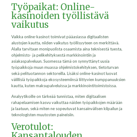
Työpaikat: Online-
kasinoiden työllistävä
vaikutus
Vaikka online-kasinot toimivat pääasiassa digitaalisten
alustojen kautta, niiden vaikutus työllisyyteen on merkittävä.
Alalla tarvitaan monipuolista osaamista aina teknisestä tuesta,
ohjelmisto- ja pelikehityksestä markkinointiin ja
asiakaspalveluun. Suomessa tämä on synnyttänyt uusia
työpaikkoja muun muassa ohjelmistokehityksen, tietoturvan
sekä pelituotannon sektoreilla. Lisäksi online-kasinot luovat
välillisiä työpaikkoja ekosysteemiinsä liittyvien kumppanuuksien
kautta, kuten maksupalveluissa ja markkinointitoimistoissa.
Analyytikoille on tärkeää tunnistaa, miten digitaalisen
rahapelaamisen kasvu vaikuttaa näiden työpaikkojen määrään
ja laatuun, sekä miten ne sopeutuvat kansainvälisen kilpailun ja
teknologisten muutosten paineisiin.
Verotulot:
Kansantalouden