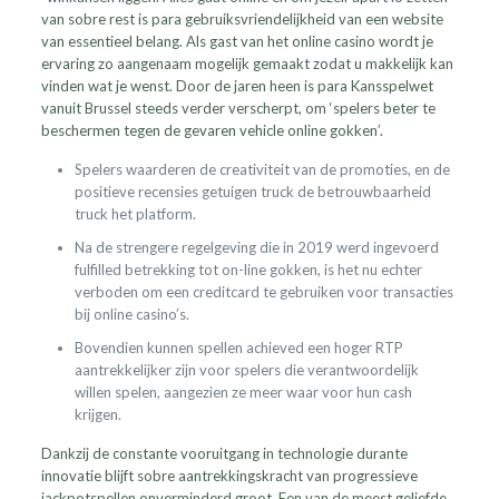
van sobre rest is para gebruiksvriendelijkheid van een website
van essentieel belang. Als gast van het online casino wordt je
ervaring zo aangenaam mogelijk gemaakt zodat u makkelijk kan
vinden wat je wenst. Door de jaren heen is para Kansspelwet
vanuit Brussel steeds verder verscherpt, om ‘spelers beter te
beschermen tegen de gevaren vehicle online gokken’.
Spelers waarderen de creativiteit van de promoties, en de
positieve recensies getuigen truck de betrouwbaarheid
truck het platform.
Na de strengere regelgeving die in 2019 werd ingevoerd
fulfilled betrekking tot on-line gokken, is het nu echter
verboden om een creditcard te gebruiken voor transacties
bij online casino’s.
Bovendien kunnen spellen achieved een hoger RTP
aantrekkelijker zijn voor spelers die verantwoordelijk
willen spelen, aangezien ze meer waar voor hun cash
krijgen.
Dankzij de constante vooruitgang in technologie durante
innovatie blijft sobre aantrekkingskracht van progressieve
jackpotspellen onverminderd groot. Een van de meest geliefde