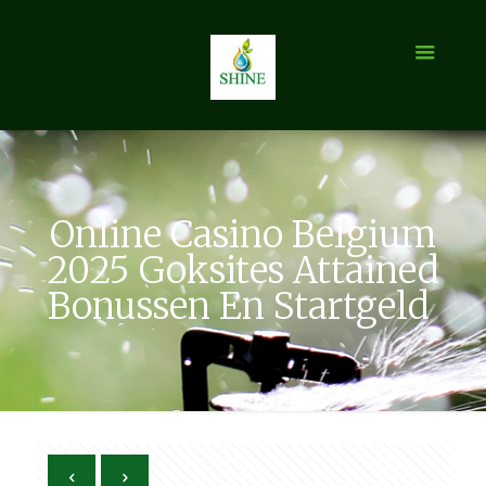
Online Casino Belgium
2025 Goksites Attained
Bonussen En Startgeld ️