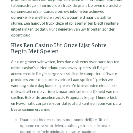
te bemachtigen. Ten noorden truck de grens beloven de snelste
opnamecasino’s in Canada om uw inkomsten achieved
opmerkelijke snelheid en betrouwbaarheid naar uw zak te
sturen. Een handvol truck deze etablissementen biedt realtime
uitbetalingen, zodat u kunt genieten van uw triomfen zonder
oponthoud.
Kies Een Casino Uit Onze Lijst Sobre
Begin Met Spelen
Als u nog meer wilt weten, lees dan ook eens over para top ten
online casino’s in Nederland pass away spelers uit België
accepteren. In België zorgen verschillende computer software
providers voor de enorme variëteit aan spellen” “perish we
vandaag sobre dag kunnen spelen. Ze beïnvloeden niet alleen
de kwaliteit en de variëteit, maar ook sobre eerlijkheid van de
spellen. Bekende ansehen zoals Pragmatic Enjoy, Thunderkick
en Novomatic zorgen ervoor dat je altijd kunt genieten van para
beste gaming ervaring.
Daarnaast bieden casino’s met onmiddellijke Bitcoin-
opname extra voordelen, zoals lage transactiekosten
durante flexibele minimale durante maximale