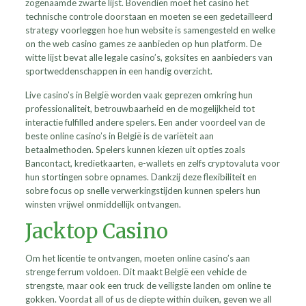
zogenaamde zwarte lijst. Bovendien moet het casino het
technische controle doorstaan en moeten se een gedetailleerd
strategy voorleggen hoe hun website is samengesteld en welke
on the web casino games ze aanbieden op hun platform. De
witte lijst bevat alle legale casino’s, goksites en aanbieders van
sportweddenschappen in een handig overzicht.
Live casino’s in België worden vaak geprezen omkring hun
professionaliteit, betrouwbaarheid en de mogelijkheid tot
interactie fulfilled andere spelers. Een ander voordeel van de
beste online casino’s in België is de variëteit aan
betaalmethoden. Spelers kunnen kiezen uit opties zoals
Bancontact, kredietkaarten, e-wallets en zelfs cryptovaluta voor
hun stortingen sobre opnames. Dankzij deze flexibiliteit en
sobre focus op snelle verwerkingstijden kunnen spelers hun
winsten vrijwel onmiddellijk ontvangen.
Jacktop Casino
Om het licentie te ontvangen, moeten online casino’s aan
strenge ferrum voldoen. Dit maakt België een vehicle de
strengste, maar ook een truck de veiligste landen om online te
gokken. Voordat all of us de diepte within duiken, geven we all