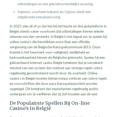
uitbetalingen en een gebruiksvriendelijke ervaring.
Ingenico, voorheen bekend als Ogone, biedt een
uitgebreide betaaloplossing.
In 2025 zien all of us dat het bij het beste on-line gokplatform in
België steeds vaker voorkomt dat uitbetalingen binnen enkele
minuten worden verwerkt. In België is het legaal om te spelen bij
online casino’s die beschikken more than een officiële
vergunning van de Belgische Kansspelcommissie (KSJ). Deze
licentie is hét keurmerk voor veiligheid, eerlijkheid en
betrouwbaarheid binnen de Belgische gokmarkt. Spelen bij een
gelicentieerd internet casino België betekent dat je verzekerd
twisted van een system dat voldoet aan strenge regels sobre
regelmatig gecontroleerd wordt door de overheid. Online
casino’s in België moeten ininterrompu voldoen aan sobre regels
en voorschriften die door para Kansspelautoriteit worden
opgelegd. Dit betekent dat exploitanten regelmatig audits
ondergaan om te verifiëren dat zij zich houden aan de wet.
De Populairste Spellen Bij On-line
Casino’s In België