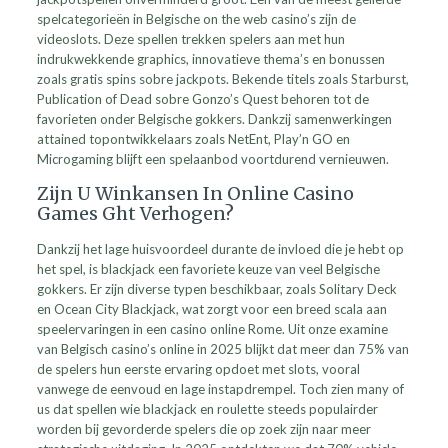
spelcategorieën in Belgische on the web casino’s zijn de
videoslots. Deze spellen trekken spelers aan met hun
indrukwekkende graphics, innovatieve thema’s en bonussen
zoals gratis spins sobre jackpots. Bekende titels zoals Starburst,
Publication of Dead sobre Gonzo’s Quest behoren tot de
favorieten onder Belgische gokkers. Dankzij samenwerkingen
attained topontwikkelaars zoals NetEnt, Play’n GO en
Microgaming blijft een spelaanbod voortdurend vernieuwen.
Zijn U Winkansen In Online Casino
Games Ght Verhogen?
Dankzij het lage huisvoordeel durante de invloed die je hebt op
het spel, is blackjack een favoriete keuze van veel Belgische
gokkers. Er zijn diverse typen beschikbaar, zoals Solitary Deck
en Ocean City Blackjack, wat zorgt voor een breed scala aan
speelervaringen in een casino online Rome. Uit onze examine
van Belgisch casino’s online in 2025 blijkt dat meer dan 75% van
de spelers hun eerste ervaring opdoet met slots, vooral
vanwege de eenvoud en lage instapdrempel. Toch zien many of
us dat spellen wie blackjack en roulette steeds populairder
worden bij gevorderde spelers die op zoek zijn naar meer