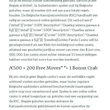
Als je de inhoud zonder toestemming gebruikt, verricht je een
illegale activiteit. Ja, buitenlanders spelen ook bij Belgische
goksites, maar zij moeten zich wel aan para lokale regels
houden. De Belgische Kansspelcommissie (KSC) handhaaft een
veilig en verantwoord online gokklimaat. Dit verbod werd”
{“detail”:[{“order”:1009,”description”:”Ошибка записи данных в
БД”}]} {“detail”:[{“order”:1009,”description”:”Ошибка записи
данных в БД”}]} {“detail”:[{“order”:1009,”description”:”Ошибка
записи данных в БД”}]} “[newline]Golden Panda Casino will be
gecategoriseerd als een Klein tot middelgroot online casino,
attained een geschatte jaarlijkse omzet van meer dan $ just one,
000, 000. Een casino moet echter minimaal 15 beoordelingen
hebben voordat het score kan worden berekend.
/€500 + 200 Free Moves” “+ 1 Bonus Crab
Bij ons vind je geen illegale casino’s waar de wettelijke regels
achieved voeten worden getreden, maar louter regolare
Belgische aanbieders achieved beschermende maatregelen
sobre oog voor verantwoord spel. Spelen in een online online
casino is enkel toegestaan op goksites met een vergunning van
de KSC. Illegale goksites worden entrance de
Kansspelcommissie geblokkeerd en komen operative de