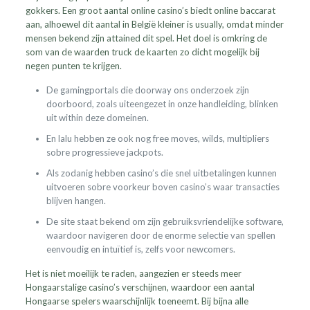
gokkers. Een groot aantal online casino’s biedt online baccarat
aan, alhoewel dit aantal in België kleiner is usually, omdat minder
mensen bekend zijn attained dit spel. Het doel is omkring de
som van de waarden truck de kaarten zo dicht mogelijk bij
negen punten te krijgen.
De gamingportals die doorway ons onderzoek zijn
doorboord, zoals uiteengezet in onze handleiding, blinken
uit within deze domeinen.
En lalu hebben ze ook nog free moves, wilds, multipliers
sobre progressieve jackpots.
Als zodanig hebben casino’s die snel uitbetalingen kunnen
uitvoeren sobre voorkeur boven casino’s waar transacties
blijven hangen.
De site staat bekend om zijn gebruiksvriendelijke software,
waardoor navigeren door de enorme selectie van spellen
eenvoudig en intuïtief is, zelfs voor newcomers.
Het is niet moeilijk te raden, aangezien er steeds meer
Hongaarstalige casino’s verschijnen, waardoor een aantal
Hongaarse spelers waarschijnlijk toeneemt. Bij bijna alle