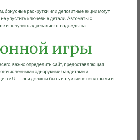
, бонусные раскрутки или депозитные акции могут
 не упустить ключевые детали. Автоматы с
тье и получить адреналин от надежды на
онной игры
всего, важно определить сайт, предоставляющая
многочисленными однорукими бандитами и
цию и UI — они должны быть интуитивно понятными и