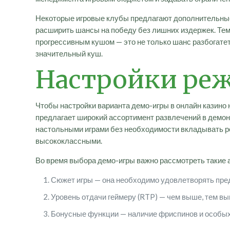
Некоторые игровые клубы предлагают дополнительные 
расширить шансы на победу без лишних издержек. Тем 
прогрессивным кушом — это не только шанс разбогатет
значительный куш.
Настройки ре
Чтобы настройки варианта демо-игры в онлайн казино
предлагает широкий ассортимент развлечений в демо
настольными играми без необходимости вкладывать ре
высококлассными.
Во время выбора демо-игры важно рассмотреть такие 
Сюжет игры — она необходимо удовлетворять пре
Уровень отдачи геймеру (RTP) — чем выше, тем вы
Бонусные функции — наличие фриспинов и особых 