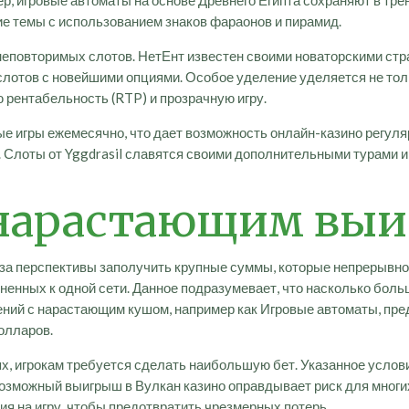
, игровые автоматы на основе Древнего Египта сохраняют в трен
е темы с использованием знаков фараонов и пирамид.
повторимых слотов. НетЕнт известен своими новаторскими страт
лотов с новейшими опциями. Особое уделение уделяется не тол
 рентабельность (RTP) и прозрачную игру.
 игры ежемесячно, что дает возможность онлайн-казино регуляр
. Слоты от Yggdrasil славятся своими дополнительными турами
с нарастающим вы
за перспективы заполучить крупные суммы, которые непрерывно
иненных к одной сети. Данное подразумевает, что насколько бол
ений с нарастающим кушом, например как Игровые автоматы, пре
олларов.
ях, игрокам требуется сделать наибольшую бет. Указанное услов
возможный выигрыш в Вулкан казино оправдывает риск для многи
я на игру, чтобы предотвратить чрезмерных потерь.