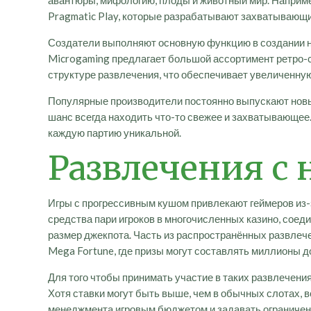
авантюры, мифологию, плоды и животный мир. Например
Pragmatic Play, которые разрабатывают захватывающи
Создатели выполняют основную функцию в создании не
Microgaming предлагает большой ассортимент ретро-с
структуре развлечения, что обеспечивает увеличенную
Популярные производители постоянно выпускают новые
шанс всегда находить что-то свежее и захватывающее
каждую партию уникальной.
Развлечения 
Игры с прогрессивным кушом привлекают геймеров из-
средства пари игроков в многочисленных казино, соед
размер джекпота. Часть из распространённых развлеч
Mega Fortune, где призы могут составлять миллионы д
Для того чтобы принимать участие в таких развлечени
Хотя ставки могут быть выше, чем в обычных слотах, 
менеджмента игровым бюджетом и задавать ограничени