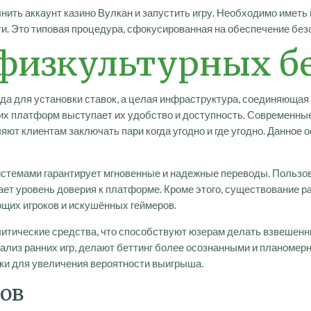
ить аккаунт казино Вулкан и запустить игру. Необходимо иметь в
. Это типовая процедура, сфокусированная на обеспечение без
физкультурных б
еда для установки ставок, а целая инфраструктура, соединяюща
их платформ выступает их удобство и доступность. Современны
т клиентам заключать пари когда угодно и где угодно. Данное 
темами гарантирует мгновенные и надежные переводы. Пользова
ет уровень доверия к платформе. Кроме этого, существование р
щих игроков и искушённых геймеров.
итические средства, что способствуют юзерам делать взвешенн
нализ ранних игр, делают беттинг более осознанными и планомер
ыки для увеличения вероятности выигрыша.
ов