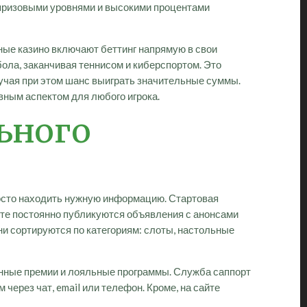
, призовыми уровнями и высокими процентами
ные казино включают беттинг напрямую в свои
ола, заканчивая теннисом и киберспортом. Это
учая при этом шанс выиграть значительные суммы.
вным аспектом для любого игрока.
ьного
росто находить нужную информацию. Стартовая
сте постоянно публикуются объявления с анонсами
они сортируются по категориям: слоты, настольные
енные премии и лояльные программы. Служба саппорт
ерез чат, email или телефон. Кроме, на сайте