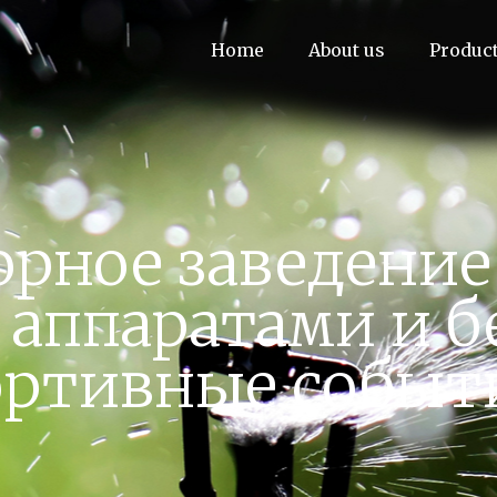
Home
About us
Produc
орное заведение
аппаратами и б
ортивные событ