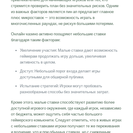
стремится проверить план без значительных рисков. Одним
из важных факторов является пин ап предлагает главное
плюс микроставок — это возможность играть в
многочисленных раундах, не рискуя большими потерями.
Онлайн-казино активно поощряют небольшие ставки
благодаря таким факторам:
Увеличение участия: Малые ставки дают возможность
геймерам продолжать игру дольше, увеличивая
активность в целом.
Доступ: Небольшой порог входа делает игры
доступными для обширной публики.
Испытание стратегий: Игроки могут пробовать
разнообразные способы без значительных затрат.
Кроме этого, малые ставки способствуют развитию более
доступной игрового окружения, где каждый игрок, независимо
от бюджета, может ощутить себя частью большого
геймерского комьюнити. Следует отметить, что в живых играх
с небольшими ставками игроки получают те же переживания
и волнение, что и при обычных ставках, но с сниженным