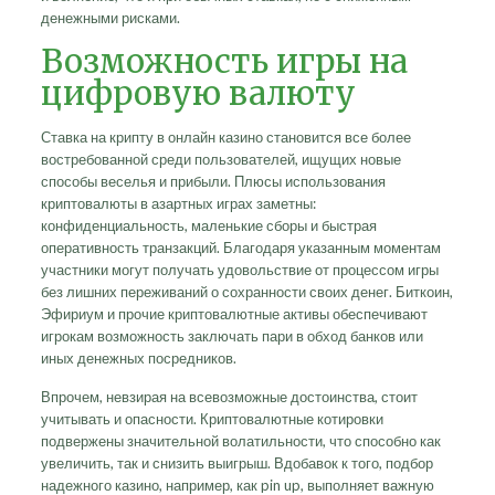
денежными рисками.
Возможность игры на
цифровую валюту
Ставка на крипту в онлайн казино становится все более
востребованной среди пользователей, ищущих новые
способы веселья и прибыли. Плюсы использования
криптовалюты в азартных играх заметны:
конфиденциальность, маленькие сборы и быстрая
оперативность транзакций. Благодаря указанным моментам
участники могут получать удовольствие от процессом игры
без лишних переживаний о сохранности своих денег. Биткоин,
Эфириум и прочие криптовалютные активы обеспечивают
игрокам возможность заключать пари в обход банков или
иных денежных посредников.
Впрочем, невзирая на всевозможные достоинства, стоит
учитывать и опасности. Криптовалютные котировки
подвержены значительной волатильности, что способно как
увеличить, так и снизить выигрыш. Вдобавок к того, подбор
надежного казино, например, как pin up, выполняет важную