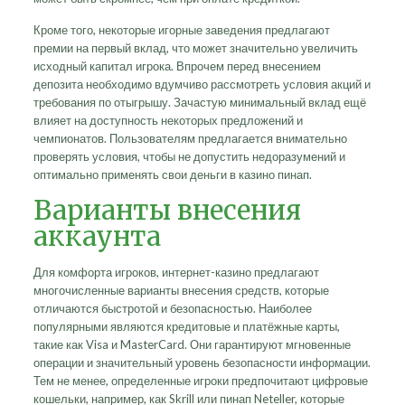
Кроме того, некоторые игорные заведения предлагают
премии на первый вклад, что может значительно увеличить
исходный капитал игрока. Впрочем перед внесением
депозита необходимо вдумчиво рассмотреть условия акций и
требования по отыгрышу. Зачастую минимальный вклад ещё
влияет на доступность некоторых предложений и
чемпионатов. Пользователям предлагается внимательно
проверять условия, чтобы не допустить недоразумений и
оптимально применять свои деньги в казино пинап.
Варианты внесения
аккаунта
Для комфорта игроков, интернет-казино предлагают
многочисленные варианты внесения средств, которые
отличаются быстротой и безопасностью. Наиболее
популярными являются кредитовые и платёжные карты,
такие как Visa и MasterCard. Они гарантируют мгновенные
операции и значительный уровень безопасности информации.
Тем не менее, определенные игроки предпочитают цифровые
кошельки, например, как Skrill или пинап Neteller, которые