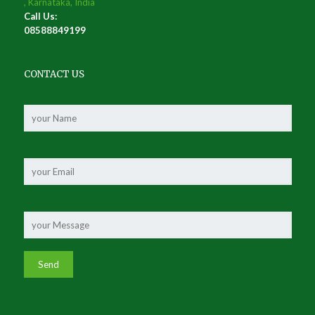
, Karnataka, India
Call Us:
08588849199
CONTACT US