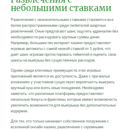
небольшими ставками
Развлечения с незначительными ставками становятся все
более распространенными среди любителей азартных
развлечений. Оные предлагают шанс ощутить адреналин без
необходимости расходовать крупные суммы денег.
Например, большинство интернет-казино предоставляют
игровые автоматы с самой низкой ставкой от 1 рубля, что
даёт шанс игрокам протестировать геймплей и оценить свои
шансы на выигрыш без существенных расходов.
Одним среди ключевых преимуществ этих игровых
приложений является их доступность. Даже с при малых
вложениях у участников существует вероятность выиграть
крупный куш или взять иные поощрения. Необходимо
заметить, что различные платформы предоставляют
начальные бонусы и фриспины, которые имеют возможность
увеличить возможности для выигрыша без дополнительных
издержек.
Для тех, кто только начинают собственное погружение с
вселенной онлайн-казино, развлечения с скромными