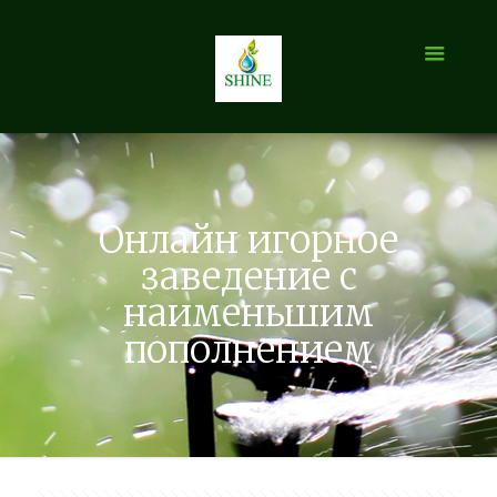
Онлайн игорное
заведение с
наименьшим
пополнением