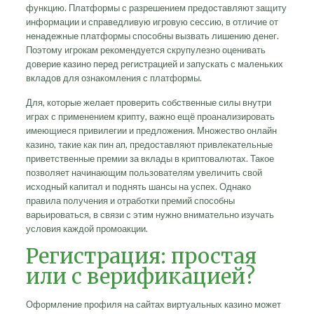
функцию. Платформы с разрешением предоставляют защиту
информации и справедливую игровую сессию, в отличие от
ненадежные платформы способны вызвать лишению денег.
Поэтому игрокам рекомендуется скрупулезно оценивать
доверие казино перед регистрацией и запускать с маленьких
вкладов для ознакомления с платформы.
Для, которые желает проверить собственные силы внутри
играх с применением крипту, важно ещё проанализировать
имеющиеся привилегии и предложения. Множество онлайн
казино, такие как пин ап, предоставляют привлекательные
приветственные премии за вклады в криптовалютах. Такое
позволяет начинающим пользователям увеличить свой
исходный капитал и поднять шансы на успех. Однако
правила получения и отработки премий способны
варьироваться, в связи с этим нужно внимательно изучать
условия каждой промоакции.
Регистрация: простая
или с верификацией?
Оформление профиля на сайтах виртуальных казино может