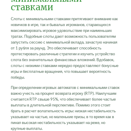
ставками
Слоты с минимальными ставками притягивают внимание как
новичков в игре, так и бывалых игроманов, старающихся
максимизировать игровое удовольствие при наименьших
тратах. Подобные слоты дают возможность пользователям
запустить сессию с минимальной вклада, зачастую начиная
от 1 рубля за раунд. Это обеспечивает способность
протестировать различные стратегии и изучить устройство
слота без значительных финансовых вложений. Вдобавок,
слоты с низкими ставками нередко предоставляют бонусные
игры и бесплатные вращения, что повышает вероятность
победы.
При определении игровых автоматов с минимальными ставок
важно учесть на процент возврата игроку (RTP). Наилучшим
считается RTP свыше 95%, что обеспечивает более частые
выплаты в длительной перспективе. Помимо этого стоит
брать в расчет волатильность игры: низкая нестабильность
указывает на частые, но маленькие призы, в то время как в
пинап высокая нестабильность указывает на реже, но
крупные выплаты.