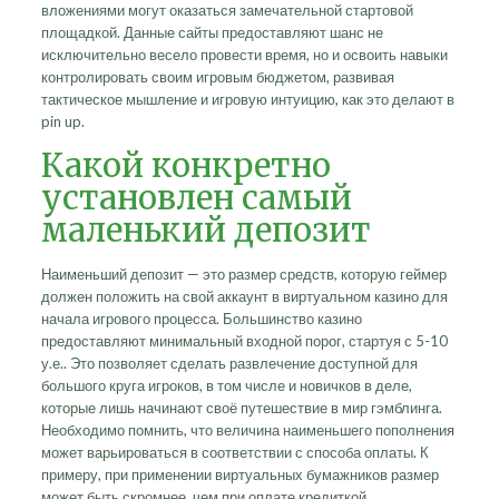
вложениями могут оказаться замечательной стартовой
площадкой. Данные сайты предоставляют шанс не
исключительно весело провести время, но и освоить навыки
контролировать своим игровым бюджетом, развивая
тактическое мышление и игровую интуицию, как это делают в
pin up.
Какой конкретно
установлен самый
маленький депозит
Наименьший депозит — это размер средств, которую геймер
должен положить на свой аккаунт в виртуальном казино для
начала игрового процесса. Большинство казино
предоставляют минимальный входной порог, стартуя с 5-10
у.е.. Это позволяет сделать развлечение доступной для
большого круга игроков, в том числе и новичков в деле,
которые лишь начинают своё путешествие в мир гэмблинга.
Необходимо помнить, что величина наименьшего пополнения
может варьироваться в соответствии с способа оплаты. К
примеру, при применении виртуальных бумажников размер
может быть скромнее, чем при оплате кредиткой.