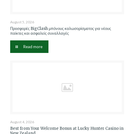
August 5, 2026
Προσφορές BigClash μπόνους καλωσορίσματος για νέους
παίκτες και ασφαλείς συναλλαγές
Read more
August 4, 2026
Best from Your Welcome Bonus at Lucky Hunter Casino in
New Zealand