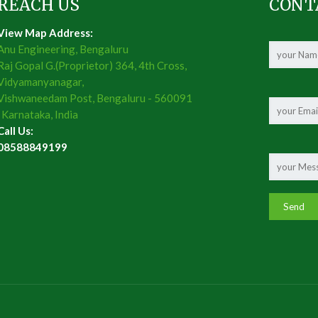
REACH US
CONT
View Map Address:
Anu Engineering, Bengaluru
Raj Gopal G.(Proprietor) 364, 4th Cross,
Vidyamanyanagar,
Vishwaneedam Post, Bengaluru - 560091
, Karnataka, India
Call Us:
08588849199