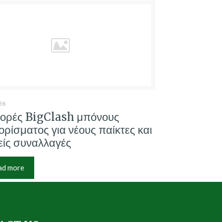
26
ορές BigClash μπόνους
ρίσματος για νέους παίκτες και
ίς συναλλαγές
ad more