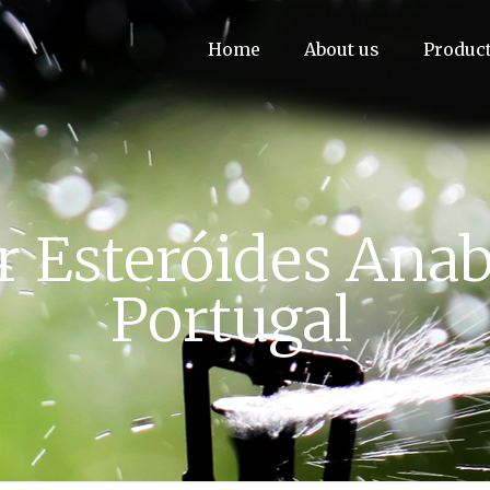
Home
About us
Produc
 Esteróides Anab
Portugal