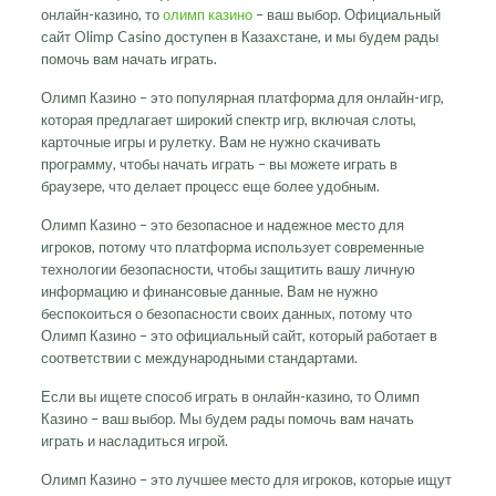
онлайн-казино, то
олимп казино
– ваш выбор. Официальный
сайт Olimp Casino доступен в Казахстане, и мы будем рады
помочь вам начать играть.
Олимп Казино – это популярная платформа для онлайн-игр,
которая предлагает широкий спектр игр, включая слоты,
карточные игры и рулетку. Вам не нужно скачивать
программу, чтобы начать играть – вы можете играть в
браузере, что делает процесс еще более удобным.
Олимп Казино – это безопасное и надежное место для
игроков, потому что платформа использует современные
технологии безопасности, чтобы защитить вашу личную
информацию и финансовые данные. Вам не нужно
беспокоиться о безопасности своих данных, потому что
Олимп Казино – это официальный сайт, который работает в
соответствии с международными стандартами.
Если вы ищете способ играть в онлайн-казино, то Олимп
Казино – ваш выбор. Мы будем рады помочь вам начать
играть и насладиться игрой.
Олимп Казино – это лучшее место для игроков, которые ищут