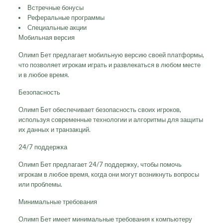
Встречные бонусы
Реферальные программы
Специальные акции
Мобильная версия
Олимп Бет предлагает мобильную версию своей платформы,
что позволяет игрокам играть и развлекаться в любом месте
и в любое время.
Безопасность
Олимп Бет обеспечивает безопасность своих игроков,
используя современные технологии и алгоритмы для защиты
их данных и транзакций.
24/7 поддержка
Олимп Бет предлагает 24/7 поддержку, чтобы помочь
игрокам в любое время, когда они могут возникнуть вопросы
или проблемы.
Минимальные требования
Олимп Бет имеет минимальные требования к компьютеру