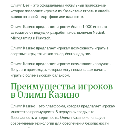
Олимп Бет – это официальный мобильный приложение,
которое позволяет игрокам из Казахстана играть в онлайн-
казино на своей смартфоне или планшете.
Олимп Казино предлагает игрокам более 1 000 игровых
автоматов от ведущих разработчиков, включая NetEnt,
Microgaming и Playtech.
Олимп Казино предлагает игрокам возможность играть в
азартные игры, такие как покер, бинго и другие.
Олимп Казино предлагает игрокам возможность получать
бонусы и промокоды, которые могут помочь вам начать
играть с более высоким балансом.
Преимущества игроков
в Олимп Казино
Олимп Казино – это платформа, которая предлагает игрокам
множество преимуществ. В первую очередь, это
безопасность и надежность. Олимп Казино использует
современные технологии для обеспечения безопасности