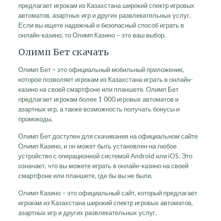
предлагает игрокам из Казахстана широкий спектр игровых
автоматов, азартных игр и других развлекательных услуг.
Если вы ищете надежный и безопасный способ играть в
онлайн-казино, то Олимп Казино – это ваш выбор.
Олимп Бет скачать
Олимп Бет – это официальный мобильный приложение,
которое позволяет игрокам из Казахстана играть в онлайн-
казино на своей смартфоне или планшете. Олимп Бет
предлагает игрокам более 1 000 игровых автоматов и
азартных игр, а также возможность получать бонусы и
промокоды.
Олимп Бет доступен для скачивания на официальном сайте
Олимп Казино, и он может быть установлен на любое
устройство с операционной системой Android или iOS. Это
означает, что вы можете играть в онлайн-казино на своей
смартфоне или планшете, где бы вы не были.
Олимп Казино – это официальный сайт, который предлагает
игрокам из Казахстана широкий спектр игровых автоматов,
азартных игр и других развлекательных услуг.