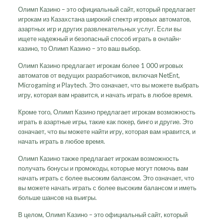
Олимп Казино – это официальный сайт, который предлагает
игрокам из Казахстана широкий спектр игровых автоматов,
азартных игр и других развлекательных услуг. Если вы
ищете надежный и безопасный способ играть в онлайн-
казино, то Олимп Казино – это ваш выбор.
Олимп Казино предлагает игрокам более 1 000 игровых
автоматов от ведущих разработчиков, включая NetEnt,
Microgaming и Playtech. Это означает, что вы можете выбрать
игру, которая вам нравится, и начать играть в любое время.
Кроме того, Олимп Казино предлагает игрокам возможность
играть в азартные игры, такие как покер, бинго и другие. Это
означает, что вы можете найти игру, которая вам нравится, и
начать играть в любое время.
Олимп Казино также предлагает игрокам возможность
получать бонусы и промокоды, которые могут помочь вам
начать играть с более высоким балансом. Это означает, что
вы можете начать играть с более высоким балансом и иметь
больше шансов на выигры.
В целом, Олимп Казино – это официальный сайт, который