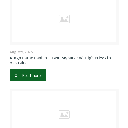
August 5, 2026
Kings Game Casino – Fast Payouts and High Prizes in
Australia
Read more