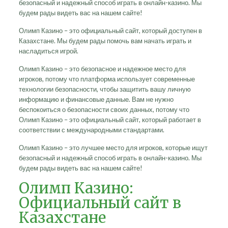
безопасный и надежный способ играть в онлайн-казино. Мы
будем рады видеть вас на нашем сайте!
Олимп Казино – это официальный сайт, который доступен в
Казахстане. Мы будем рады помочь вам начать играть и
насладиться игрой.
Олимп Казино – это безопасное и надежное место для
игроков, потому что платформа использует современные
технологии безопасности, чтобы защитить вашу личную
информацию и финансовые данные. Вам не нужно
беспокоиться о безопасности своих данных, потому что
Олимп Казино – это официальный сайт, который работает в
соответствии с международными стандартами.
Олимп Казино – это лучшее место для игроков, которые ищут
безопасный и надежный способ играть в онлайн-казино. Мы
будем рады видеть вас на нашем сайте!
Олимп Казино:
Официальный сайт в
Казахстане