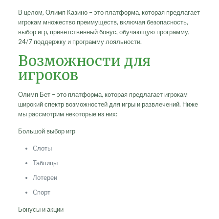
В целом, Олимп Казино – это платформа, которая предлагает
игрокам множество преимуществ, включая безопасность,
выбор игр, приветственный бонус, обучающую программу,
24/7 поддержку и программу лояльности.
Возможности для
игроков
Олимп Бет – это платформа, которая предлагает игрокам
широкий спектр возможностей для игры и развлечений. Ниже
мы рассмотрим некоторые из них:
Большой выбор игр
Слоты
Таблицы
Лотереи
Спорт
Бонусы и акции