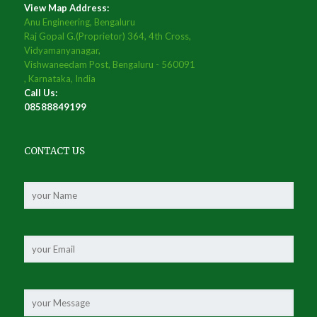
View Map Address:
Anu Engineering, Bengaluru
Raj Gopal G.(Proprietor) 364, 4th Cross,
Vidyamanyanagar,
Vishwaneedam Post, Bengaluru - 560091
, Karnataka, India
Call Us:
08588849199
CONTACT US