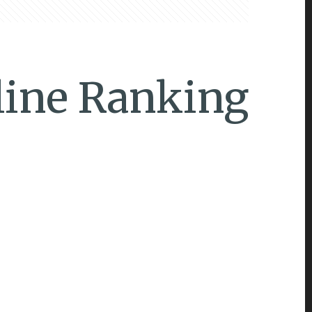
line Ranking