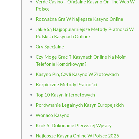
Verde Casino – Oficjalne Kasyno On The Web W
Polsce
Rozważna Gra W Najlepsze Kasyno Online
Jakie Są Najpopularniejsze Metody Płatności W
Polskich Kasynach Online?
Gry Specjalne
Czy Mogę Grać T Kasynach Online Na Moim
Telefonie Komórkowym?
Kasyno Pln, Czyli Kasyno W Złotówkach
Bezpieczne Metody Płatności
Top 10 Kasyn Internetowych
Porównanie Legalnych Kasyn Europejskich
Wonaco Kasyno
Krok 5: Dokonanie Pierwszej Wpłaty
Najlepsze Kasyna Online W Polsce 2025