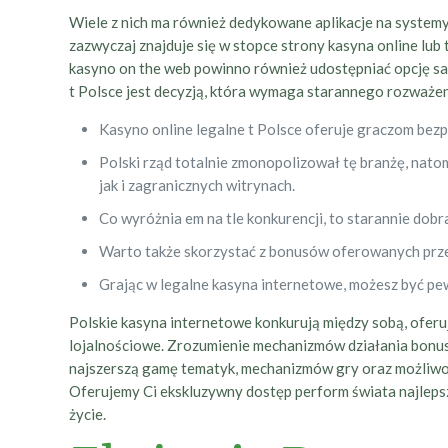
Wiele z nich ma również dedykowane aplikacje na systemy 
zazwyczaj znajduje się w stopce strony kasyna online lub
kasyno on the web powinno również udostępniać opcję sa
t Polsce jest decyzją, która wymaga starannego rozważen
Kasyno online legalne t Polsce oferuje graczom bezp
Polski rząd totalnie zmonopolizował tę branżę, nato
jak i zagranicznych witrynach.
Co wyróżnia em na tle konkurencji, to starannie dob
Warto także skorzystać z bonusów oferowanych prze
Grając w legalne kasyna internetowe, możesz być pew
Polskie kasyna internetowe konkurują między sobą, oferu
lojalnościowe. Zrozumienie mechanizmów działania bonusó
najszerszą gamę tematyk, mechanizmów gry oraz możliwości
Oferujemy Ci ekskluzywny dostęp perform świata najlepsz
życie.