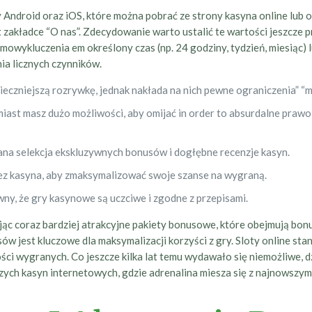
Android oraz iOS, które można pobrać ze strony kasyna online lub ofi
 t zakładce “O nas”. Zdecydowanie warto ustalić te wartości jeszcze 
mowykluczenia em określony czas (np. 24 godziny, tydzień, miesiąc
ia licznych czynników.
ieczniejszą rozrywkę, jednak nakłada na nich pewne ograniczenia” “m
miast masz dużo możliwości, aby omijać in order to absurdalne prawo
rana selekcja ekskluzywnych bonusów i dogłębne recenzje kasyn.
z kasyna, aby zmaksymalizować swoje szanse na wygraną.
ny, że gry kasynowe są uczciwe i zgodne z przepisami.
jąc coraz bardziej atrakcyjne pakiety bonusowe, które obejmują bo
w jest kluczowe dla maksymalizacji korzyści z gry. Sloty online st
 wygranych. Co jeszcze kilka lat temu wydawało się niemożliwe, dziś
ych kasyn internetowych, gdzie adrenalina miesza się z najnowszym