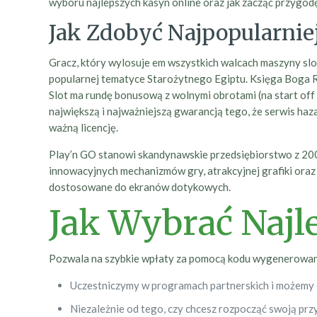
wyboru najlepszych kasyn online oraz jak zacząć przygodę 
Jak Zdobyć Najpopularnie
Gracz, który wylosuje em wszystkich walcach maszyny s
popularnej tematyce Starożytnego Egiptu. Księga Boga Ra
Slot ma rundę bonusową z wolnymi obrotami (na start off 
największą i najważniejszą gwarancją tego, że serwis haz
ważną licencję.
Play’n GO stanowi skandynawskie przedsiębiorstwo z 2006
innowacyjnych mechanizmów gry, atrakcyjnej grafiki oraz 
dostosowane do ekranów dotykowych.
Jak Wybrać Najl
Pozwala na szybkie wpłaty za pomocą kodu wygenerowanego
Uczestniczymy w programach partnerskich i możemy otr
Niezależnie od tego, czy chcesz rozpocząć swoją przy