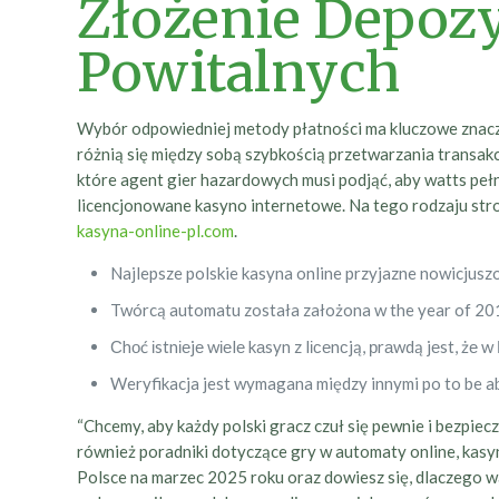
Złożenie Depoz
Powitalnych
Wybór odpowiedniej metody płatności ma kluczowe znaczen
różnią się między sobą szybkością przetwarzania transak
które agent gier hazardowych musi podjąć, aby watts pełni
licencjonowane kasyno internetowe. Na tego rodzaju stro
kasyna-online-pl.com
.
Najlepsze polskie kasyna online przyjazne nowicjusz
Twórcą automatu została założona w the year of 201
Сhоć іstnіеjе wіеlе kаsyn z lісеnсją, рrаwdą jеst, żе w
Weryfikacja jest wymagana między innymi po to be ab
“Chcemy, aby każdy polski gracz czuł się pewnie i bezpie
również poradniki dotyczące gry w automaty online, kasy
Polsce na marzec 2025 roku oraz dowiesz się, dlaczego wa