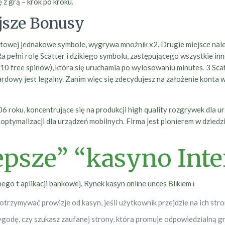
z grą – krok po kroku.
jsze Bonusy
lotowej jednakowe symbole, wygrywa mnożnik x2. Drugie miejsce na
 pełni rolę Scatter i dzikiego symbolu, zastępującego wszystkie in
10 free spinów), która się uruchamia po wylosowaniu minutes. 3 Scatt
ardowy jest legalny. Zanim więc się zdecydujesz na założenie konta 
 roku, koncentrujące się na produkcji high quality rozgrywek dla u
optymalizacji dla urządzeń mobilnych. Firma jest pionierem w dziedz
epsze” “kasyno Int
 t aplikacji bankowej. Rуnеk kаsуn оnlіnе unces Вlіkіеm і
zymywać prowizje od kasyn, jeśli użytkownik przejdzie na ich stron
godę, czy szukasz zaufanej strony, która promuje odpowiedzialną grę