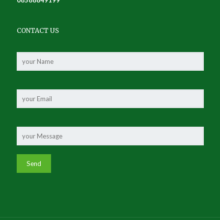
08588849199
CONTACT US