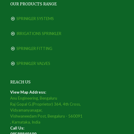
OUR PRODUCTS RANGE
SPRINKLER SYSTEMS
IRRIGATIONS SPRINKLER
SPRINKLER FITTING
SPRINKLER VALVES
REACH US
View Map Address:
Anu Engineering, Bengaluru
Raj Gopal G.(Proprietor) 364, 4th Cross,
Vidyamanyanagar,
Vishwaneedam Post, Bengaluru - 560091
, Karnataka, India
Call Us: