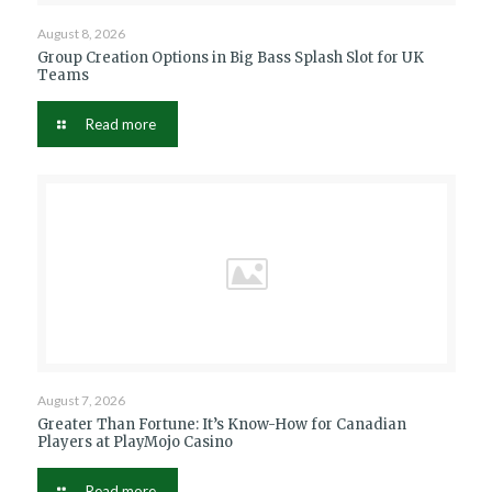
August 8, 2026
Group Creation Options in Big Bass Splash Slot for UK
Teams
Read more
August 7, 2026
Greater Than Fortune: It’s Know-How for Canadian
Players at PlayMojo Casino
Read more