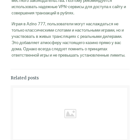
местного законодательства. Поэтому рекомендуется
использовать надежные VPN-сервисы для доступа к сайту и
совершения транзакций в рублях.
Играя в Azino 777, пользователи могут наслаждаться не
только классическими слотами и настольными играми, но и
участвовать в живых трансляциях с реальными дилерами.
Это добавляет атмосферу настоящего казино прямо у вас
дома. Однако всегда следует помнить о принципах
ответственной игры и не превышать установленные лимиты.
Related posts