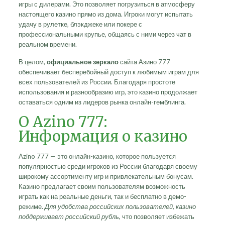
игры с дилерами. Это позволяет погрузиться в атмосферу
настоящего казино прямо из дома. Игроки могут испытать
удачу в рулетке, блэкджеке или покере с
профессиональными крупье, общаясь с ними через чат в
реальном времени.
В целом,
официальное зеркало
сайта Азино 777
обеспечивает бесперебойный доступ к любимым играм для
всех пользователей из России. Благодаря простоте
использования и разнообразию игр, это казино продолжает
оставаться одним из лидеров рынка онлайн-гемблинга.
О Azino 777:
Информация о казино
Azino 777 — это онлайн-казино, которое пользуется
популярностью среди игроков из России благодаря своему
широкому ассортименту игр и привлекательным бонусам.
Казино предлагает своим пользователям возможность
играть как на реальные деньги, так и бесплатно в демо-
режиме.
Для удобства российских пользователей, казино
поддерживает российский рубль
, что позволяет избежать