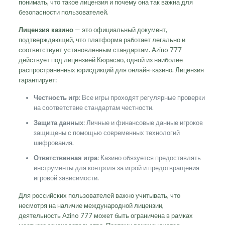
понимать, что такое лицензия и почему она так важна для
безопасности пользователей.
Лицензия казино
— это официальный документ,
подтверждающий, что платформа работает легально и
соответствует установленным стандартам. Azino 777
действует под лицензией Кюрасао, одной из наиболее
распространенных юрисдикций для онлайн-казино. Лицензия
гарантирует:
Честность игр
: Все игры проходят регулярные проверки
на соответствие стандартам честности.
Защита данных
: Личные и финансовые данные игроков
защищены с помощью современных технологий
шифрования.
Ответственная игра
: Казино обязуется предоставлять
инструменты для контроля за игрой и предотвращения
игровой зависимости.
Для российских пользователей важно учитывать, что
несмотря на наличие международной лицензии,
деятельность Azino 777 может быть ограничена в рамках